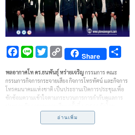
F
L
T
C
S
Share
a
i
w
o
h
พลอากาศโท ดร.ธนพันธุ์ หร่ายเจริญ
กรรมการ คณะ
c
n
i
p
a
กรรมการกิจการกระจายเสียง กิจการโทรทัศน์ และกิจการ
e
e
t
y
r
โทรคมนาคมแห่งชาติ
เป็นประธานเปิดการประชุมเพื่อ
ซักซ้อมความเข้าใจตามกระบวนการการกำกับดูแลการ
b
t
L
e
ประกอบกิจการกระจายเสียง ครั้งที่ 1/2566 จัดโดย
o
e
i
สำนักงาน กสทช. ณ ห้องแมจิก 2 โรงแรมมิราเคิล แกรนด์
อ่านเพิ่ม
คอนเวนชั่น
o
r
n