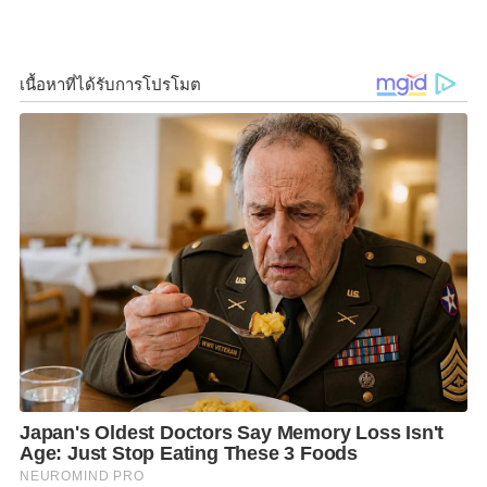
k
k
โดยมี สมบัติ ลีลาพตะ รองเลขาธิการ กสทช. สายงาน
กิจการภูมิภาค, สมคิด นาคะพิสุทธิ์ ผู้อำนวยการสำนักงาน
กสทช. ภาค 1, พงศกร แก้วจันทร์เหนือ ผู้อำนวยการ
สำนักงาน กสทช. เขต 11, อนิรุท เสวกานันท์ ผู้อำนวยการ
สำนักงาน กสทช. เขต 16, เจษฎา สุขนิยม ผู้อำนวยการ
สำนักงาน กสทช. เขต 15, สนอง วรรณโภชน์ ผู้อำนวยการ
ส่วนส่วนบังคับใช้กฎหมายและนิติการ สำนักงาน กสทช.
ภาค 1 และแขกผู้มีเกียรติเข้าร่วมการประชุม
F
L
T
C
S
Share
a
i
w
o
h
c
n
i
p
a
e
e
t
y
r
b
t
L
e