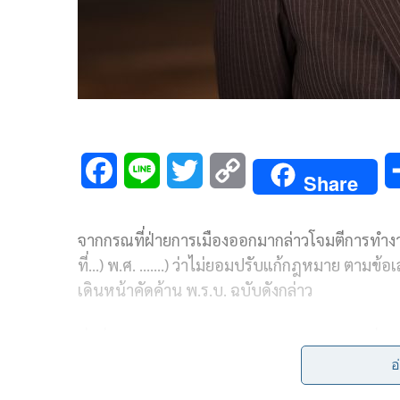
F
L
T
C
Share
a
i
w
o
จากกรณที่ฝ่ายการเมืองออกมากล่าวโจมตีการทำงาน
c
n
i
p
ที่…) พ.ศ. …….) ว่าไม่ยอมปรับแก้กฎหมาย ตามข้
e
e
t
y
เดินหน้าคัดค้าน พ.ร.บ. ฉบับดังกล่าว
b
t
L
ซึ่งที่ผ่านมา นายศุภชัย ใจสมุทร ส.ส.บัญชีราย
o
e
i
(กมธ.วิสามัญพิจารณาร่าง พ.ร.บ.กัญชา กัญชง (ฉบับท
อ
o
r
n
มีการหารือกันใน กมธ.ซึ่งมีตัวแทนจากทุกภาคส่วน