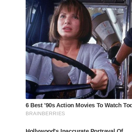
https://www.facebook.com/suphachai.jaismu
BGAP5pqBhGh19EAPp5CEUqJzfbpVh1N6l
F
L
T
C
“วันวิชิต” ชี้ระบบเล
Share
ล็อบบี้ทุกกลุ่ม ส่วน
a
i
w
o
ฐานเส้นเงิน ล็อกโ
ข้อสันนิษฐาน สร้า
c
n
i
p
Impact ทา
e
e
t
y
b
t
L
o
e
i
o
r
n
k
k