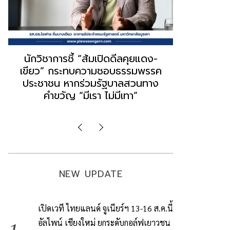
“ธนพร” ชี้หากพรรคประชาชนจับมือ
“วันวิชิต” 
“แดง-เขียว” เท่ากับทำลายตัวเอง
ล็อบบี้ทุกก
ผิดคำพูด ทลายศรัทธาฐานเสียง
ฐานเส้นเงิ
มองข่าวตั้งรัฐบาลใหม่เป็นเพียง
ข้อสันนิษ
กระแสปั่น
Imp
NEW UPDATE
เปิดเวที ไทยแลนด์ จูเนียร์ฯ 13-16 ส.ค.นี้
อัลไพน์ เชียงใหม่ ยกระดับกอล์ฟเยาวชน