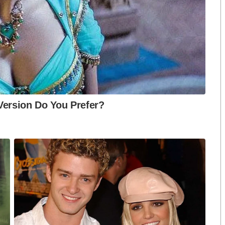
นอดังกล่าวเป็นการไม่ชอบด้วยข้อบังคับการประชุม) ซึ่ง
ติกัญชากัญชงจึงจำเป็นต้องออกมาอีกครั้งเพื่อ
นักเพื่อออกกฎหมายมาที่เป็นประโยชน์กับประชาชนอย่าง
องนี้ โดยจะขอนำข้อเสนอของพรรคประชาธิปัตย์และพรรค
ัญชงที่กรรมาธิการได้ร่วมกันพิจารณาผ่านช่องทางนี้
งสมาชิก แต่การกล่าวหาดูหมิ่นดูแคลนว่ากรรมาธิการทำ
เป็นสิ่งที่สมาชิกไม่พึงกระทำ
งซึ่งมีเพียงหนึ่งมาเพื่อประชาชนได้โปรดร่วมกันพิจารณา
ชุม กมธ. โดยเฉพาะประเด็นกฎหมายที่มีข้อห่วงใย และ
บโดย กมธ.เสียงเสียงใหญ่ ไปจนถึงรายชื่อ กมธ.ที่