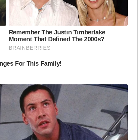
การขออนุญาตปลูกกัญชาในครัวเรือน ตามมาตรา 18 ให้
ิดโอกาส การใช้กัญชาเพื่อนันทนาการ หรือวัตถุประสงค์
ด็กและเยาวชน กฎหมายต้องกำหนดอายุขั้นต่ำของผู้ที่ได้
ู้ที่สามารถสูบกัญชา กัญชง หรือสารสกัด
 ไปจนถึงการสงวนความเห็นและสงวนคำแปรญัตติ ที่
ยงข้างมาก กัญชามีประโยชน์ทั้งต้นทั้งราก กิ่ง ก้าน ใบ
า มีเพียงช่อดอกและยางของกัญชาเท่านั้น ที่มีสารออก
์ แต่ถูกนำมาใช้ในทางที่ผิด
กัญชา การป้องกันการเข้าถึงกัญชาของเด็กและเยาวชนนั้น จะ
กรรมาธิการสงวนความเห็นคือ นางสาวละอองติยะไพรัช ที่