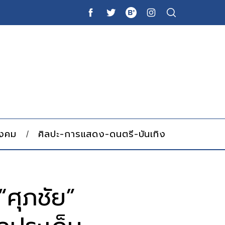
ังคม
ศิลปะ-การแสดง-ดนตรี-บันเทิง
“ศุภชัย”