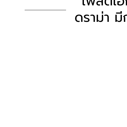
โพสต์เอ
ดราม่า ม