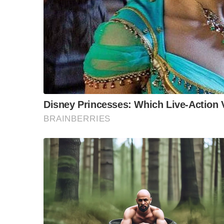
กรรมาธิการไม่ได้แก้ไขตามที่มีการเสนอ(ซึ่งการเส
เป็นการบิดเบือนจากข้อเท็จจริง
ผมในฐานะประธานคณะกรรมาธิการร่างพระราชบัญญั
ปกป้องกรรมาธิการทุกท่านที่ทุ่มเททำงานอย่างห
ถี่ถ้วนครอบคลุมในทุกมิติจากการกล่าวหาในเรื่
เพื่อไทยเปรียบเทียบกับร่างพระราชบัญญัติกัญชาก
การจะลงมติต่อร่างพระราชบัญญัติเป็นเอกสิทธิขอ
หน้าที่บกพร่องไม่ปกป้องผลประโยชน์ของประชาชน
ผมจะยุติการตอบโต้เรื่องนี้ แต่ขอนำเสนอความจริ
โดยได้มีการแนบเอกสาร ระบุรายละเอียด การประ
สงสัย จาก กมธ.ของแต่ละพรรคการเมือง พร้อมคำตอ