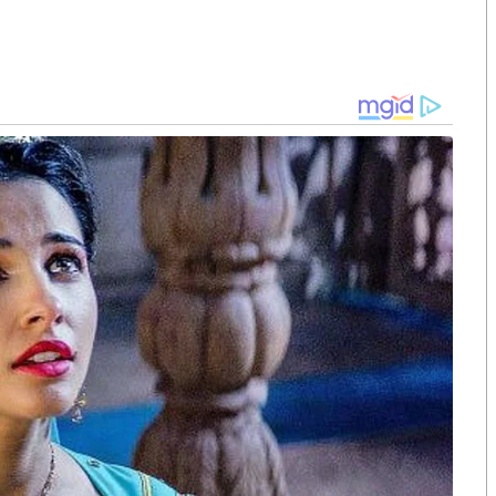
แล้ว ล่าสุด 7 พฤศจิกายน 2565 นายศุภชัย ได้โพสต์เฟซบุ๊ก
ะบุว่า
ัญชงได้พิจารณาทบทวนร่างพระราชบัญญัติตามที่สภาผู้
ตย์และพรรคเพื่อไทย และมีมติว่าไม่จำต้องแก้ไข
ญัติในร่างพระราชบัญญัติที่เสนอต่อสภาผู้แทนราษฏรหรือ
้อบังคับการประชุมสภาผู้แทนราษฏรตั้งแต่แรกแล้ว
ดยละเอียดและกรรมาธิการได้ส่งรายงานฉบับปรับปรุงไปยัง
รจุเป็นระเบียบวาระเรื่องที่กรรมาธิการพิจารณาเสร็จ
มืองที่เคยทักท้วงเรื่องนี้กลับออกมาเสนอข่าวว่า