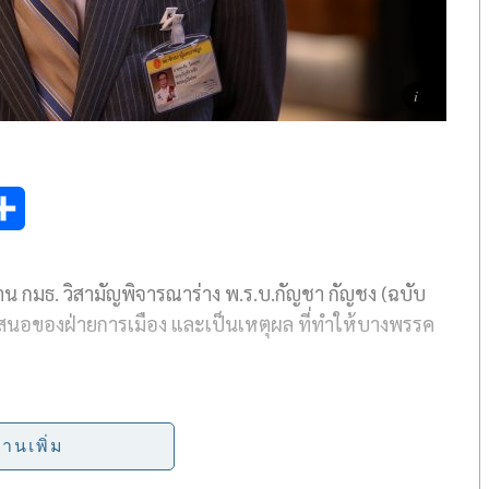
S
h
 กมธ. วิสามัญพิจารณาร่าง พ.ร.บ.กัญชา กัญชง (ฉบับ
a
อเสนอของฝ่ายการเมือง และเป็นเหตุผล ที่ทำให้บางพรรค
r
e
ชื่อ พรรคภูมิใจไทย (ภท.) ในฐานะประธานคณะกรรมาธิการ
ี่…) พ.ศ. …….) ได้ยืนยันมาเสมอว่า ทุกข้อห่วงใยนั้น ได้
่านเพิ่ม
 โดยมี กมธ.ขอสงวนคำแปรญัตติไว้แล้ว จึงไม่จำเป็นต้อง