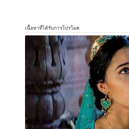
ไปปรับแก้เพื่อให้เกิดความซ้ำซ้อน
k
k
เพราะถึงอย่างไร ก็ต้องมีการถกเถียงกันในสภาอยู่
S
ส่วนตัวเพื่อตอกย้ำข้อเท็จจริงดังกล่าวอีกครั้ง โดยร
e
a
ตามที่คณะกรรมาธิการร่างพระราชบัญญัติกัญชาก
r
แทนราษฏรได้ลงมติตามข้อเสนอของพรรคประชาธิปั
c
h
เนื่องจากข้อเสนอดังกล่าวของทั้งสองพรรคได้บัญ
f
มิฉะนั้นก็มีกรรมาธิการได้สงวนความเห็นไว้
o
r
:
และสมาชิกสภาผู้แทนราษฏรได้เสนอแปรญัตติตามข
และได้มีการแถลงเรื่องดังกล่าวข้างต้นให้ทราบโ
สภาผู้แทนราษฏรซึ่งประธานสภาผู้แทนราษฏรได้บร
แล้วเรื่องที่ 4
แต่ดูเหมือนว่าสมาชิกสภาผู้แทนราษฏรจากพรรคการเ