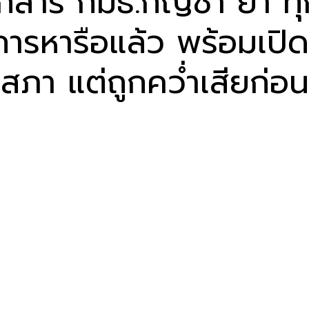
กสาร กมธ.กัญชา ย้ำ ทุ
ีการหารือแล้ว พร้อมเปิ
สภา แต่ถูกคว่ำเสียก่อน