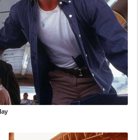
t/posts/pfbid0pNE3FktxTirLcwfvWUxazfhyLyxrb653
S
ือก สว. เปิดช่อง
นักวิชาการชี้ “ส้มเปิดดีลคุยแดง-
ปมฮั้วต้องมีหลัก
เขียว” กระทบความชอบธรรมพรรค
h
หวต กำหนดผล ชี้
ประชาชน หากร่วมรัฐบาลสวนทาง
งกระแส แต่ไร้
คำขวัญ “มีเรา ไม่มีเทา”
a
งกฎหมาย
r
e