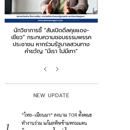
“ธนพร” ชี้หากพรรคประชาชนจับมือ
“วันวิชิต” 
“แดง-เขียว” เท่ากับทำลายตัวเอง
ล็อบบี้ทุกก
ผิดคำพูด ทลายศรัทธาฐานเสียง
ฐานเส้นเงิ
มองข่าวตั้งรัฐบาลใหม่เป็นเพียง
ข้อสันนิษ
กระแสปั่น
Imp
NEW UPDATE
”ไทย–เมียนมา“ ลงนาม TOR ตั้งคณะ
ทำงานร่วม แก้มลพิษข้ามพรมแดน