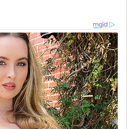
ทุกข์ยากของประชาชนในทุกมิติ โดยเฉพาะปัญหาปาก
ีงานหนักรออยู่
งที่ชัดเจนในการแก้ปัญหาทางเศรษฐกิจและปัญหาอื่น
ายได้ สร้างโอกาส สร้างความสามารถในการแข่งขัน และ
ามกับปัญหาใหญ่ 4 เรื่องคือ สงครามกับความยากจน
แข่งขันไม่ได้ และสงครามกับยาเสพติดที่ประกาศไปก่อน
ญกับ
าย
ากับประชาชนก่อนการหาเสียงว่าจะทำตามที่พูด ไม่