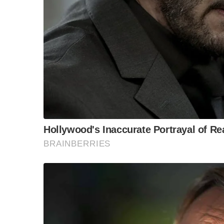
“วันวิชิต” ชี้ระบบเล
ล็อบบี้ทุกกลุ่ม ส่วน
ฐานเส้นเงิน ล็อกโ
ข้อสันนิษฐาน สร้า
Impact ทา