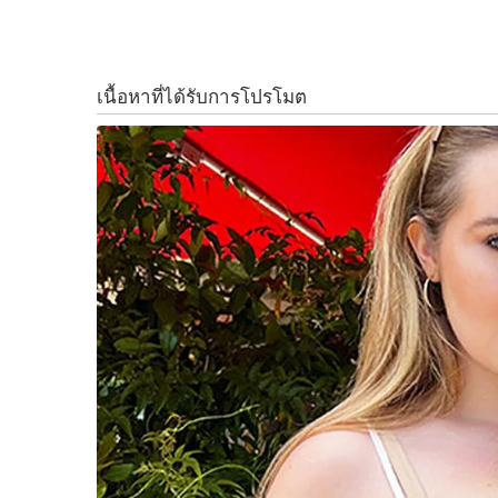
เสนอนโยบายที่ตอบโจทย์ประเทศและแก้ไขความ
k
k
ท้อง และปัญหาเศรษฐกิจของประเทศ รัฐบาลหน้าม
และถ้ามีโอกาสเป็นรัฐบาล เพื่อไทยต้องมีแนวทา
S
อย่างเป็นระบบ เริ่มจากเรื่องสำคัญคือการสร้างร
e
a
สร้างคุณภาพและความมั่นคงของชีวิต
r
c
โดยตนจะเสนอให้พรรคพิจารณาก่อนประกาศ สงคร
h
f
สงครามกับความเหลื่อมล้ำ สงครามกับความถดถอย
o
แล้ว
r
:
นายนพดล กล่าวต่อว่า พรรคเพื่อไทยให้ความสำคั
1)ผู้สมัคร ส.ส. 2)แคนดิเดทนายกฯ และ3)ตัวนโยบ
ซึ่งตัวนโยบายสำคัญมาก เป็นโรดแมปที่พรรคสัญญ