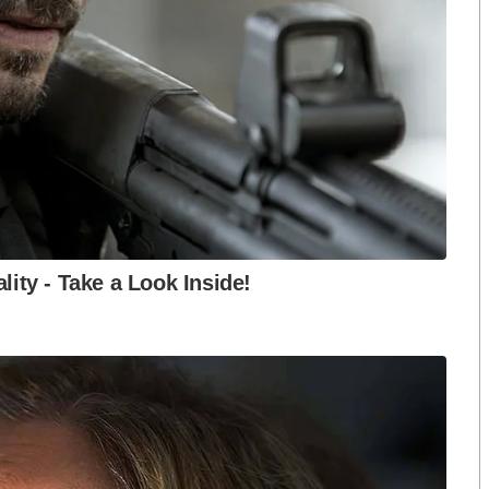
ือก สว. เปิดช่อง
นักวิชาการชี้ “ส้มเปิดดีลคุยแดง-
ปมฮั้วต้องมีหลัก
เขียว” กระทบความชอบธรรมพรรค
หวต กำหนดผล ชี้
ประชาชน หากร่วมรัฐบาลสวนทาง
งกระแส แต่ไร้
คำขวัญ “มีเรา ไม่มีเทา”
งกฎหมาย