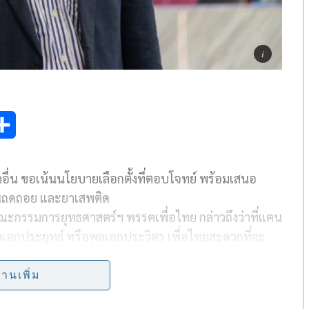
S
h
ื่น ขอเน้นนโยบายเลือกตั้งที่ตอบโจทย์ พร้อมเสนอ
a
ันถดถอย และยาเสพติด
r
กรรมการยุทธศาสตร์ฯ พรรคเพื่อไทย กล่าวถึงว่าที่แคน
e
อกประยุทธ์ หรือพลเอกประวิตร เพื่อไทยสะดวกที่จะ
่านเพิ่ม
นไม่ขอวิจารณ์ เนื่องจากพรรคต้องเอาเวลาไปจัดทำนำ