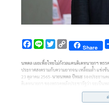
F
L
T
C
Share
a
i
w
o
นพดล เผยเพื่อไทยไม่กังวลแคนดิเดทนายกฯ พรรคอ
c
n
i
p
ประกาศสงครามกับความยากจน เหลื่อมล้ำ แข่งข
e
e
t
y
23 ตุลาคม 2565-
นายนพดล ปัทมะ
รองประธานคณะ
b
t
L
ดิเดทนายกฯ ของพรรคพลังประชารัฐว่า จะเป็นพลเ
แข่งขันในสนามเลือกตั้งกับทุกคนทุกพรรค
o
e
i
อ
o
r
n
การเสนอแคนดิเดทเป็นเรื่องภายในของพรรคเขา ต