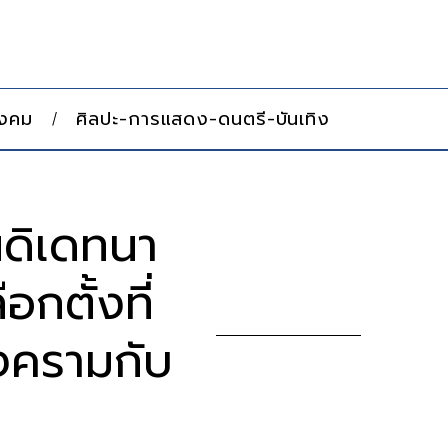
ังคม
ศิลปะ-การแสดง-ดนตรี-บันเทิง
นดิเดทนา
กตั้งที่
งครามกับ