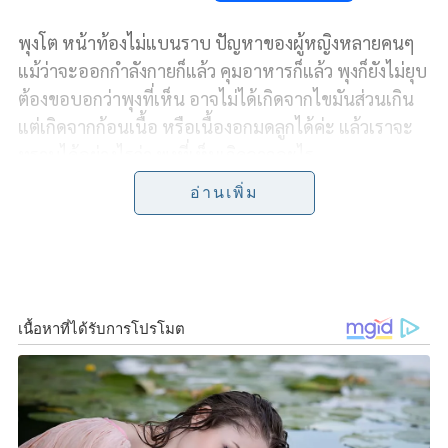
a
i
w
o
h
พุงโต หน้าท้องไม่แบนราบ ปัญหาของผู้หญิงหลายคนๆ
c
n
i
p
a
แม้ว่าจะออกกำลังกายก็แล้ว คุมอาหารก็แล้ว พุงก็ยังไม่ยุบ
e
e
t
y
r
ต้องขอบอกว่าพุงที่เห็น อาจไม่ได้เกิดจากไขมันส่วนเกิน
แต่เกิดจากก้อนเนื้อ หรือเนื้องอกมดลูกได้ค่ะ
แล้วเราจะ
b
t
L
e
ทราบได้อย่างไรว่า พุงที่เห็นเกิดจากอะไร
o
e
i
อ่านเพิ่ม
พญ. น้ำทิพย์ พันธ์ทิพทวี
สูตินรีแพทย์ และ แพทย์
o
r
n
American Board of Anti-Aging Medicine จาก Addlife
k
k
Clinic ชั้น 2 ไลฟ์เซ็นเตอร์ (คิวเฮ้าส์ ลุมพินี) มีวิธีสังเกตตัว
เองง่ายๆ มาฝากกันค่ะ
วิธีสังเกตเบื้องต้น ให้นอนราบ แล้วสังเกตว่ามีพุงป่องขึ้น
มาหรือเปล่า เมื่อใช้มือกดคลำบริเวณหน้าท้องว่ามีก้อน
หรือไม่ รวมถึงมีอาการอื่นๆ ผิดปกติร่วมด้วย ได้แก่ ท้อง
อืด แน่นท้อง ปวดท้องประจำเดือนมากขึ้น ประจำเดือน
มาผิดปกติ โดยก้อนในช่องท้องที่พบบ่อย ได้แก่ เนื้องอก