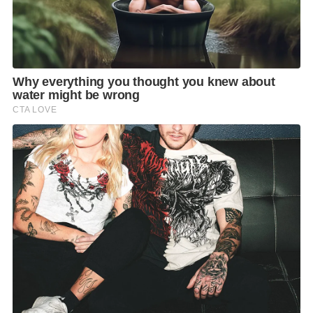
ถ้าก้อนหรือถุงน้ำขนาดเล็กจะไม่มีอาการ จะมีอาการก็ต่อ
เมื่อก้อนหรือซีสต์แตก ทำให้มีอาการปวดท้องเฉียบพลับ
อาจต้องผ่าตัดฉุกเฉินค่ะ โดยก้อนเนื้อหรือซีสต์ที่เกิดขึ้น
นั้นอาจจะไม่ได้กลายเป็นมะเร็งก็ได้นะคะ ดังนั้น ถ้าคลำ
พบก้อนก็อย่าเพิ่งตกใจไปนะคะ
สำหรับก้อนที่จะกลายเป็นมะเร็ง ช่วงแรกๆ จะไม่มีอาการ
ทำให้สังเกตได้ยาก กว่าจะรู้ตัว หรือแสดงอาการก็เป็นระ
ยะท้ายๆแล้ว อาการที่อาจสังเกตได้เช่น ท้องอืด เบื่อ
อาหาร น้ำหนักลด อาจคลำพบก้อนในท้องได้
วิธีการป้องกัน
ยังไม่มีวิธีใดที่สามารถป้องกันได้ 100% แต่วิธีการที่ดีที่สุด
ก็คือ การตรวจสุขภาพประจำปี โดยแนะนำให้ตรวจ
ภายในทุกปี อาจมีการตรวจอัลตร้าซาวด์ร่วมด้วย หรือส่ง
ตรวจพิเศษเพิ่มเติม เช่น MRI หรือ CT Scan ในช่องท้อง