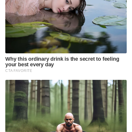
ในมดลูก ซีสต์ในรังไข่ โดยเฉพาะสตรีวัยเจริญพันธุ์ หรือ
25 – 40 ปีค่ะ
อาการเมื่อมีเนื้องอกในมดลูก
อาจไม่มีอาการหรือมีอาการเกิดขึ้นได้ เช่น ปวดท้อง
ประจำเดือนมากกว่าปกติ ประจำเดือนมามากผิดปกติ ถ้า
ก้อนมีขนาดใหญ่ อาจมีการคลำพบได้ที่หน้าท้อง ถ้าขนาด
โตจนเบียดกระเพาะปัสสาวะ อาจมีอาการปัสสาวะบ่อย
ถ้าไปเบียดลำไส้ หรือทวารหนัก อาจมีอาการท้องผูก ถ่าย
ลำบาก
โดยเนื้องอกที่รังไข่ แบ่งเป็น 2 ประเภทใหญ่ๆ
คือ
1. ก้อนเนื้อตัน เรียกว่า เนื้องอก
2. ถุงน้ำที่รังไข่ เรียกว่า ซีสต์ที่รังไข่