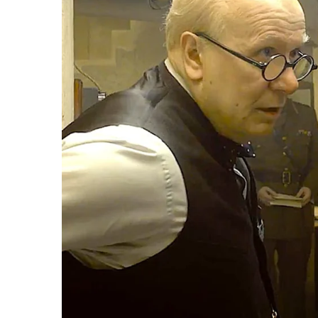
“วันวิชิต” ชี้ระบบเล
ล็อบบี้ทุกกลุ่ม ส่วน
ฐานเส้นเงิน ล็อกโ
ข้อสันนิษฐาน สร้า
Impact ทา