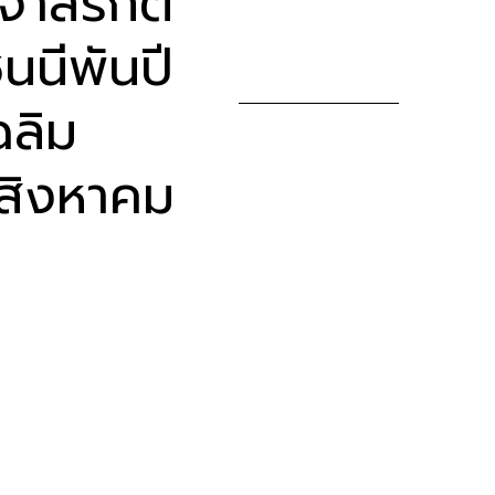
สิริกิติ์
นนีพันปี
ลิม
สิงหาคม