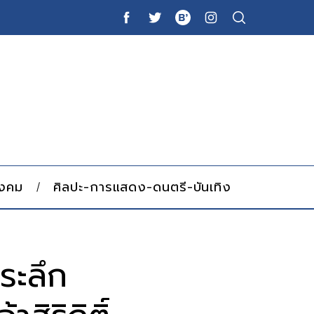
ังคม
ศิลปะ-การแสดง-ดนตรี-บันเทิง
ระลึก