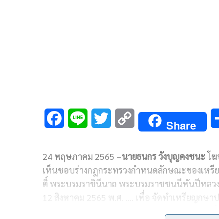
F
L
T
C
Share
a
i
w
o
24 พฤษภาคม 2565 –
นายธนกร วังบุญคงชนะ
โฆษ
c
n
i
p
เห็นชอบร่างกฎกระทรวงกำหนดลักษณะของเหรียญกษา
e
e
t
y
ติ์ พระบรมราชินีนาถ พระบรมราชชนนีพันปีหลว
b
t
L
12 สิงหาคม 2565 พ.ศ. …. เพื่อ จัดทำเหรียญกษาปณ์
พระบรมราชินีนาถ พระบรมราชชนนีพันปีหลวง
o
e
i