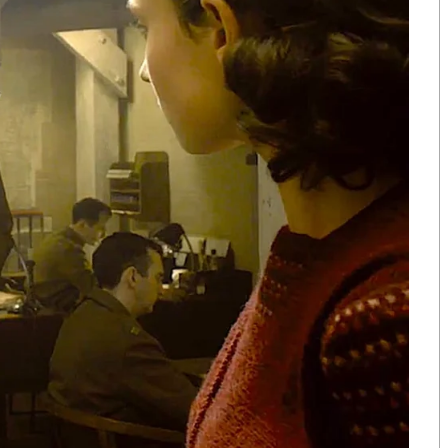
ือก สว. เปิดช่อง
นักวิชาการชี้ “ส้มเปิดดีลคุยแดง-
ปมฮั้วต้องมีหลัก
เขียว” กระทบความชอบธรรมพรรค
หวต กำหนดผล ชี้
ประชาชน หากร่วมรัฐบาลสวนทาง
งกระแส แต่ไร้
คำขวัญ “มีเรา ไม่มีเทา”
งกฎหมาย