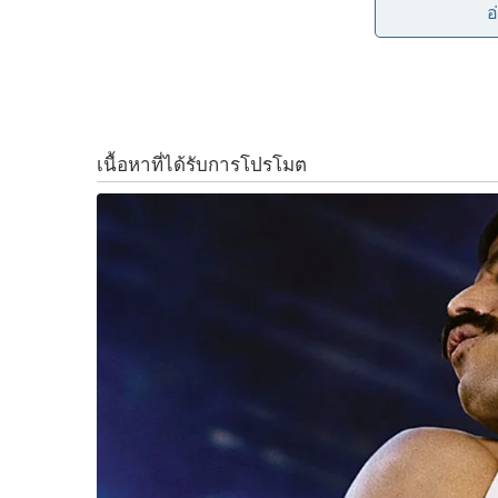
สิงหาคม 2565 ใน 4 ลักษณะ ได้แก่
อ
o
r
n
1) เหรียญกษาปณ์ทองคำ ชนิดราคา 20,000 บาท
k
k
2) เหรียญกษาปณ์เงิน ชนิดราคา 1,000 บาท
3) เหรียญกษาปณ์โลหะสีขาว (ทองแดงผสมนิกเกิล
4) เหรียญกษาปณ์โลหะสีขาว (ทองแดงผสมนิกเกิ
ซึ่ง กระทรวงการคลัง ได้รับพระราชทานพระบรมร
ทูลเกล้าฯ ถวายแล้ว เพื่อเป็นที่ระลึกเฉลิมพระเกี
ราชชนนีพันปีหลวง เนื่องในโอกาสมหามงคลเฉลิม