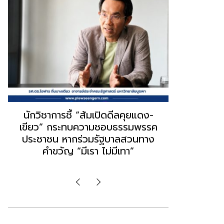
“ธนพร” ชี้หากพรรคประชาชนจับมือ
“วันวิชิต” 
“แดง-เขียว” เท่ากับทำลายตัวเอง
ล็อบบี้ทุกก
ผิดคำพูด ทลายศรัทธาฐานเสียง
ฐานเส้นเงิ
มองข่าวตั้งรัฐบาลใหม่เป็นเพียง
ข้อสันนิษ
กระแสปั่น
Imp