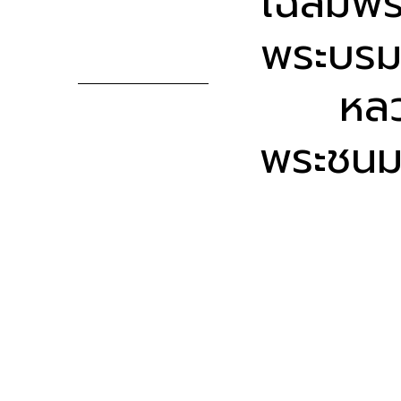
เฉลิมพระ
พระบรมร
หล
พระชนม