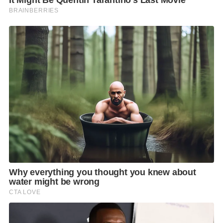
คาเธ่ย์ แปซิฟิค มุ่งเป็นหนึ่งในแบรนด์ด้านการบริการชั้น
นำของโลก พร้อมยึดมั่นในหน้าที่การให้บริการลูกค้าคน
สำคัญและคนรุ่นต่อไปในอนาคต ความตั้งใจนี้เป็น
รากฐานของความมุ่งมั่นในการรับผิดชอบต่อสังคมและสิ่ง
แวดล้อมขององค์กรรวมถึงการพัฒนาเพื่อความยั่งยืนผ่าน
โครงการต่าง ๆ เช่น โครงการชดเชยการปล่อยคาร์บอน
อย่าง Fly Greener ซึ่งช่วยลดการปล่อยก๊าซ
คาร์บอนไดออกไซด์ การลงทุนด้านเชื้อเพลิงการบินที่มี
ความยั่งยืน และการลดการปล่อยมลพิษผ่านการยกระดับ
ประสิทธิภาพการทำงาน นอกจากนี้ สายการบินคาเธ่ย์
แปซิฟิค ยังมีความมุ่งมั่นที่จะลดการปล่อยคาร์บอนให้
เป็นศูนย์ภายในปี 2593
ท่านสามารถอ่านข้อมูลเพิ่มเติมได้ที่
https://www.cathaypacific.com/cx/th_TH/offers/col