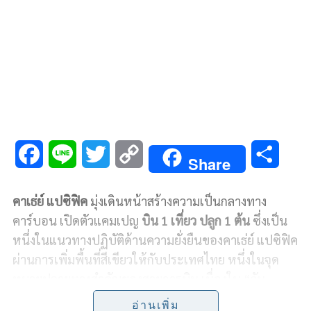
F
L
T
C
S
Share
a
i
w
o
h
คาเธ่ย์ แปซิฟิค
มุ่งเดินหน้าสร้างความเป็นกลางทาง
c
n
i
p
a
คาร์บอน เปิดตัวแคมเปญ
บิน 1 เที่ยว ปลูก 1 ต้น
ซึ่งเป็น
e
e
t
y
r
หนึ่งในแนวทางปฏิบัติด้านความยั่งยืนของคาเธ่ย์ แปซิฟิค
ผ่านการเพิ่มพื้นที่สีเขียวให้กับประเทศไทย หนึ่งในจุด
b
t
L
e
หมายปลายทางสำคัญของสายการบิน เนื่องใน “วัน
o
e
i
อนุรักษ์ระบบนิเวศป่าชายเลนสากล” ซึ่งตรงกับวันที่ 26
อ่านเพิ่ม