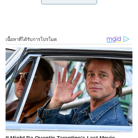
กรกฎาคมของทุกปี
คาเธ่ย์ แปซิฟิค ถือโอกาสนี้ร่วมให้
o
r
n
คำมั่นว่าจะทำการปลูกต้นไม้ในป่าชายเลนตามจำนวน
k
k
เที่ยวบินที่จำหน่าย นับตั้งแต่วันที่ 26 กรกฎาคม ไปจนถึง
25 สิงหาคม 2564 โดยจะปลูกต้นไม้เหล่านี้ในพื้นที่ป่า
ชายเลนในกรุงเทพฯ ซึ่งเป็นพื้นที่สำคัญในการช่วยกำจัด
และกักเก็บคาร์บอน
พีโอนี โล
ผู้จัดการประจำประเทศไทยและเมียนมาร์ สาย
การบินคาเธ่ย์ แปซิฟิค กล่าวว่า “เรารู้สึกภูมิใจเป็นอย่าง
ยิ่งที่ได้เปิดตัวโครงการนี้ เพื่ออนุรักษ์ป่าชายเลนใน
กรุงเทพฯ ร่วมกับผู้โดยสารคนสำคัญของเรา สายการบิน
คาเธ่ย์ แปซิฟิค มีหน้าที่ที่จะนำอุตสาหกรรมการบินไปสู่
การเปลี่ยนแปลงที่ยั่งยืนและโครงการนี้มีความสอดคล้อง
กับกลยุทธ์ของเรา ที่ต้องการปล่อยคาร์บอนสุทธิเป็นศูนย์
ให้สำเร็จลุล่วงภายในปี 2593”
ความมุ่งมั่นของคาเธ่ย์ แปซิฟิค สู่ความยั่งยืน