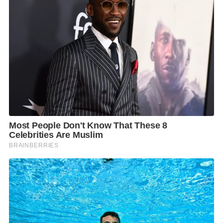
lection/sustainability.html หรือติดต่อฝ่ายสำรองที่นั่ง
ของคาเธ่ย์ แปซิฟิค ที่หมายเลข +66-2-787-3366
นอกจากนี้ ผู้โดยสารยังสามารถติดต่อสายการบินผ่านช่อง
ทาง LINE ด้วยการค้นหาชื่อบัญชี @cathayth หรือคลิก
ลิงก์ https://lin.ee/YZo2cXM
F
L
T
C
S
Share
a
i
w
o
h
c
n
i
p
a
e
e
t
y
r
b
t
L
e
o
e
i