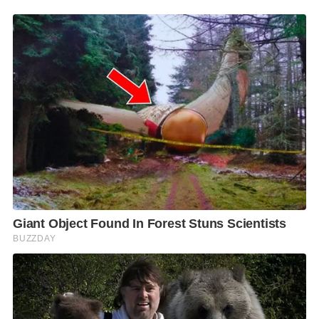
และยังช่วยลดภาวการณ์เกิดโลกร้อน หรือลดการปล่อย
ก๊าซเรือนกระจกของผลิตภัณฑ์ที่ใช้กระบวนการย่อยตาม
เกณฑ์ที่กำหนด
,
Reuse
การนำกลับมาใช้ซ้ำ โดยนำบรรจุ
ภัณฑ์หลังการบริโภคกลับมาใช้ซ้ำในกระบวนการผลิต
เช่น ขวดแก้ว
ซึ่งในปีนี้ได้ตั้งเป้าไว้
80%
ของยอดขาย
ทั้งหมดที่จะนำกลับมาใช้ให้ได้มากที่สุด
และ
Recycle
การนำบรรจุภัณฑ์หลังการบริโภคกลับมาใช้ใหม่ โดยนำ
มาเป็นวัตถุดิบในการผลิต อาทิ ขวดแก้ว นำมาบดแล้วนำ
กลับมาใช้ใหม่
,
ขวดพลาสติกใส (ขวด
PET)
นำมาแปรรูป
เป็นเม็ดโพลีเอสเตอร์ผลิตเป็นเส้นใยถักทอเป็นผืนผ้า
การให้ความสำคัญในการคัดแยกขยะ:
โดยนำหลักการเศรษฐกิจหมุนเวียนมาประยุกต์ใช้ โดย
เริ่มต้นจากภายในองค์กรของไทยเบฟ และบริษัทในเครือ
ให้พนักงานได้มีส่วนร่วมคัดแยกขยะใน
สำนักงาน
นอกจากนี้ยังจัดตั้งโครงการคัดแยกขวดที่นำ