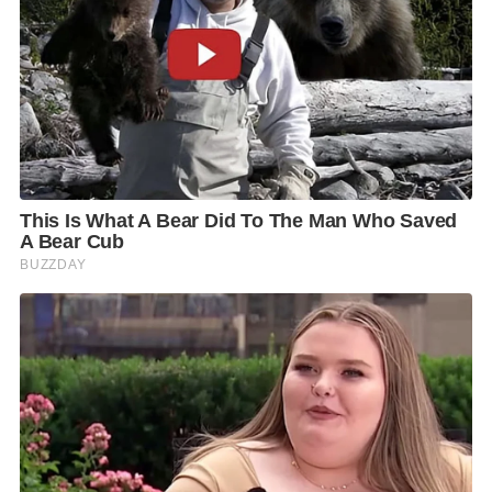
กลับมาใช้ใหม่ได้
ยกตัวอย่างโครงการ
Can 2 Can:
การ
เก็บกระป๋องเครื่องดื่มอลูมิเนียมจากผู้บริโภคกลับมาคัด
แยก แล้วนำไปสู่กระบวนการรีไซเคิล ซึ่งในปี
63
สามารถ
เก็บกระป๋องอลูมิเนียมกลับมาได้ทั้งสิ้น
1,256
ตัน
(
89
ล้านใบ) หรือ
21%
ของปริมาณทั้งหมดที่บริษัท
จำหน่ายทั่วประเทศ รวมถึงการนำขวดแก้วกลับมา
หมุนเวียนเพื่อใช้ซ้ำและรีไซเคิลถึง
82%
โดยล่าสุด “ช้าง โคลด์ บรูว์” หนึ่งในผลิตภัณฑ์ที่ขายดี
และมีภาพลักษณ์พรีเมียมโดนใจกลุ่มลูกค้ารุ่นใหม่ ได้มี
การออกบรรจุภัณฑ์ใหม่ “ช้างโคลด์ บรูว์”
Recyclable
Pack
ที่ตอบโจทย์ในเรื่องของรูปลักษณ์ที่พรีเมียม ทันสมัย
และช่วยเพิ่มความสะดวกสบายให้กับลูกค้าด้วย และครั้งนี้
ยังมาพร้อมคอนเซ็ปต์เรื่องความยั่งยืนคือ บรรจุภัณฑ์
สามารถนำกลับมา
รีไซเคลิได้
100%
โดยต้องการให้กลุ่ม
ลูกค้าใส่ใจและให้ความสำคัญกับการนำกลับมา
“
ใช้