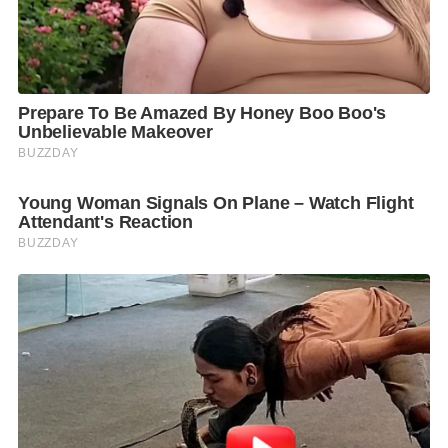
ซ้ำ”
และ
“การทิ้งให้ถูกที่”
อันเป็นหัวใจของการลดขยะ
อย่างยั่งยืน
โดยทุกบรรจุภัณฑ์จะมีการวาง คิว อาร์ โค้ด
(
QR Code)
ที่ ช้าง ร่วมมือกับพันธมิตร ได้แก่ วน และ พรี
เชียสพลาสติก (
Precious Plastic)
พัฒนาเป็นเว็ป
ไซต์
Bring Back Recycle
(
http://www.bringbackrecycle.com
)
เพื่อระบุพิกัดจุด
คืนบรรจุภัณฑ์ (
Drop off)
เพื่อให้ลูกค้าทุกคนสามารถนำ
บรรจุภัณฑ์ที่ใช้แล้วมาทิ้งได้อย่างถูกที่ เพื่อที่จะนำไปสู่
การนำมารีไซเคิลได้อย่างถูกวิธี นอกจากนี้ยังเป็นการกร
ตุ้นให้เศรษฐกิจหมุนเวียน (
Circular Economy)
อีกด้วย
คุณณรัชฏ์ วัชรเพชร์ ผู้จัดการผลิตภัณฑ์ เครื่องดื่มตรา
ช้าง
กล่าวว่า
“
เรามองว่านี่เป็นเพียงจุดเริ่มต้น โดยหลัง
จากการ
Launch
บรรจุภัณฑ์ที่ใช้วัสดุที่สามารถนำมา
รีไซเคิลได้
100%
แล้ว เรามีแผนที่จะวาง คิว อาร์ โค้ด
(
QR Code)
ที่แสดงจุดคืนบรรจุภัณฑ์ (
Drop off)
ในทุก ๆ