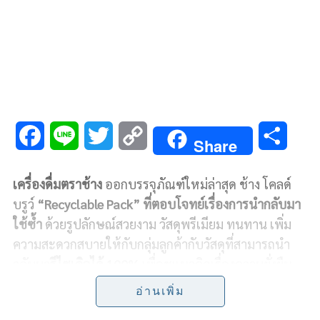
F
L
T
C
S
Share
a
i
w
o
h
เครื่องดื่มตราช้าง
ออกบรรจุภัณฑ์ใหม่ล่าสุด ช้าง โคลด์
c
n
i
p
a
บรูว์
“Recyclable Pack”
ที่ตอบโจทย์เรื่องการนำกลับมา
e
e
t
y
r
ใช้ซ้ำ
ด้วยรูปลักษณ์สวยงาม วัสดุพรีเมียม ทนทาน เพิ่ม
ความสะดวกสบายให้กับกลุ่มลูกค้า
กับวัสดุที่สามารถนำ
b
t
L
e
กลับมา
รีไซเคิลได้
100%
เพื่อชูแนวคิดเรื่องความยั่งยืน
o
e
i
ขององค์กร รณรงค์ให้เกิดพฤติกรรม
การใช้ซ้ำ และ ทิ้งให้
อ่านเพิ่ม
ถูกที่
อันเป็นหัวใจของการลดขยะเพื่อสิ่งแวดล้อมที่ดีขึ้น
o
r
n