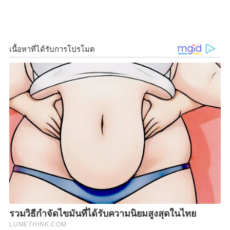
ตั้งใจนำร่องเป็นก้าวแรกในฐานะภาคธุรกิจในการร่วมรับ
k
k
ผิดชอบต่อสังคมด้วยบรรจุภัณฑ์ใหม่ ที่จะทำให้การ
รีไซเคิลเป็นเรื่องใกล้ตัว
เครื่องดื่มตราช้าง
หนึ่งในผู้นำตลาดเครื่องดื่ม (
Beverage
Industry)
ให้ความสำคัญกับการดำเนินธุรกิจที่คำนึงถึง
ความรับผิดชอบต่อสังคม
โดยยึดหลักแนวคิดเรื่องการ
พัฒนาที่ยั่งยืนตามแนวทางของ
“ไทยเบฟ”
ทั้งด้านสิ่ง
แวดล้อม สังคม และเศรษฐกิจ พร้อมดำเนินการอย่างเป็น
รูปธรรมผ่านแนวทางหลัก ดังกล่าว ได้แก่
การบริหารจัดการบรรจุภัณฑ์:
เพื่อลดปริมาณของเสียที่ต้องกำจัด และการใช้ทรัพยากร
อย่างมีประสิทธิภาพสูงสุด โดยไทยเบฟ และบริษัทใน
เครือ จะใช้การใช้หลัก
3Rs
ได้แก่
Reduce
การลดการใช้
ทรัพยากรธรรมชาติ อาทิ ขวด
PET
กระป๋องอลูมิเนียม