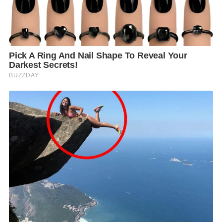
เหมือนเป็นอีกหนึ่ง
New normal
ที่ทุกคนควร
เปลี่ยนแปลงพฤติกรรม และทำมันอย่างยั่งยืนครับ”
คุณณ
รัชฏ์
กล่าวทิ้งท้าย
“
ช้างโคลด์ บรูว์”
Recyclable Pack
มีวางจำหน่ายแล้วใน
ร้านสะดวกซื้อ (
7-11)
ทั่วประเทศ
จำนวน
100,000
ชิ้น
โดยลูกค้าสามารถนำบรรจุภัณฑ์ที่
ใช้แล้วมาส่งคืนที่จุดส่งคืนผลิตภัณฑ์ (
Drop off)
ในพิกัดที่
มีมากถึง
439
จุด
โดยบรรจุภัณฑ์ที่ถูกส่งคืนอย่างถูกที่ ถูก
วิธีนี้จะถูกนำกลับเข้าสู่กระบวนจัดการอย่างเหมาะสมเพื่อ
นำไปรีไซเคิลผลิตเป็นบรรจุภัณฑ์อีกครั้ง หรือเพิ่มมูลค่า
ด้วยการผลิตเป็นสินค้าชนิดอื่น ซึ่งเป็นการลดการใช้
ทรัพยากรธรรมชาติ และลดผลกระทบของบรรจุภัณฑ์
หลังการบริโภคต่อสิ่งแวดล้อมอย่างยั่งยืนอีกด้วย
F
L
T
C
S