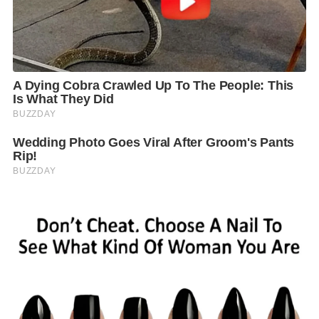
ผลิตภัณฑ์ของเครื่องดื่มตราช้าง ในส่วนของความคาด
หวัง แน่นอนว่าเราต้องการเห็นความเปลี่ยนแปลง
พฤติกรรมการใช้ และคัดแยกขยะของกลุ่มลูกค้า (
End
Consumer)
ซึ่งหลังจากที่ได้เริ่มโครงการนี้ไปในช่วงกลาง
เดือนเมษายนที่ผ่าน ได้รับกระแสที่ดีจากกลุ่มผู้บริโภคที่
ชื่นชอบในรูปลักษณ์ใหม่ของบรรจุภัณฑ์ที่ดูพรีเมียมมาก
ขึ้น
แถมมีความพิเศษ คือ สามารถนำกลับมารีไซเคิล
ได้
100%
ซึ่งโดนใจกลุ่มคนรักษ์สิ่งแวดล้อม โดยส่วนตัว
เชื่อว่าในอนาคตโครงการนี้จะสามารถดำเนินต่อไปอย่าง
ยั่งยืนจนเห็นผลมากขึ้น ทั้งนี้ผลลัพธ์ดังกล่าวนั้นต้องอาศัย
ความร่วมมือจากทุกภาคส่วน ทั้งภาครัฐ ธุรกิจขนาดใหญ่
ไปจนถึง ธุรกิจขนาดเล็ก หรือ
SME
ทั่วประเทศ โดย
แนวคิดเรื่องความยั่งยืนไม่ควรเป็นเพียงแค่เทรนด์ใน
สังคม หรืออยู่ในความรับผิดชอบของคนเฉพาะกลุ่ม
เท่านั้น แต่ควรเป็นหนึ่งในเป้าหมายของทุก ๆ องค์กร