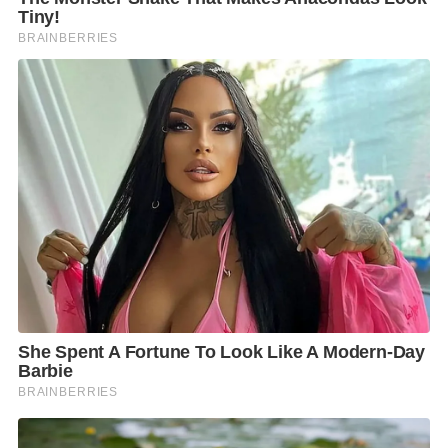
พยาบาลมารับพนักงานไปทำการรักษา ในเวลา 13.00 น.
3. เมื่อพนักงานขับรถโดยสารนำรถกลับเข้าอู่ในแต่ละรอบ
จะมีการฉีดพ่นทำความสะอาดภายในรถโดยสารทันทีด้วย
ผลิตภัณฑ์ฆ่าเชื้อโรคที่มีส่วนผสมของแอลกอฮอล์ 70% จึง
มั่นใจได้ว่ารถโดยสารของ ขสมก. มีความสะอาด ปลอดภัย
จากเชื้อไวรัส COVID-19 นอกจากนี้ ขสมก. ได้พักการใช้
งานรถโดยสารปรับอากาศ สาย 73 จำนวน 3 คัน ที่
พนักงานผู้ติดเชื้อได้ปฏิบัติหน้าที่ ได้แก่ รถโดยสาร
หมายเลข 8 – 67043 8 – 67030 และ 8 – 67119 เป็น
ระยะเวลา 3 วัน เพื่อทำการฉีดพ่น ทำความสะอาดฆ่าเชื้อ
โรคภายในรถ รวมถึงอู่จอดรถและท่าปล่อยรถโดยสาร
4. ขสมก. ได้มีการตรวจสอบ พบว่าพนักงานขับรถโดยสาร
จำนวน 1 คน ปฏิบัติหน้าที่บนรถโดยสารคันเดียวกับ
พนักงานผู้ติดเชื้อฯ จึงให้พนักงานขับรถโดยสารดังกล่าว