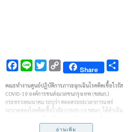
F
L
T
C
S
Share
a
i
w
o
h
คณะทำงานศูนย์ปฏิบัติการภาวะฉุกเฉินโรคติดเชื้อไวรัส
c
n
i
p
a
COVID-19 องค์การขนส่งมวลชนกรุงเทพ (ขสมก.)
e
e
t
y
r
กระทรวงคมนาคม ระบุว่า ตลอดระยะเวลาการแพร่
ระบาดของโรคติดเชื้อไวรัส COVID-19 ขสมก. ได้ดำเนิน
b
t
L
e
การตามมาตรการป้องกันการแพร่ระบาดของโรคตาม
o
e
i
แนวทางปฏิบัติการป้องกันของกรมควบคุมโรค กระทรวง
อ่านเพิ่ม