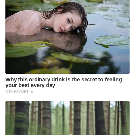
หยุดงานไปพบแพทย์ เพื่อตรวจหาเชื้อไวรัส COVID-19
หากได้ผลเป็นประการใดจะแจ้งให้ทราบต่อไป
ทั้งนี้ ขสมก. ได้ปฏิบัติตามมาตรการป้องกันการแพร่
ระบาดของโรคติดเชื้อไวรัส COVID-19 อย่างเคร่งครัด
ได้แก่ การสวมใส่หน้ากากอนามัยตลอดเวลาขณะปฏิบัติ
หน้าที่บนรถโดยสาร การล้างทำความสะอาดมือด้วยเจล
แอลกอฮอล์ การฉีดพ่นทำความสะอาดภายในรถโดยสาร
ด้วยแอลกอฮอล์ ทั้งก่อนและหลังนำรถออกวิ่งให้บริการ
เพื่อสร้างความมั่นใจให้กับประชาชนในการเดินทาง
F
L
T
C
S
Share
a
i
w
o
h
c
n
i
p
a
e
e
t
y
r