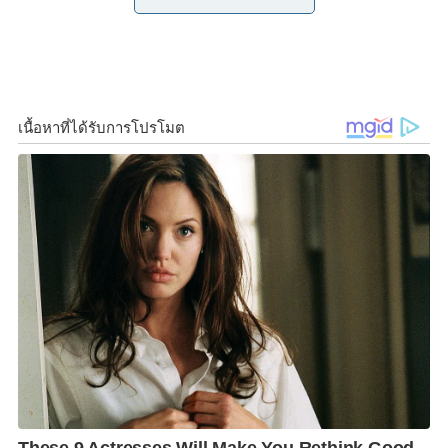
สาธารณสุข อย่างเคร่งครัดมาโดยตลอด
o
r
n
k
k
ขสมก. ขออภัยที่ต้องแจ้งให้ทราบว่า เมื่อวันที่ 23 เมษายน
2564 เวลา 13.30 น. พนักงานเก็บค่าโดยสารรถปรับ
อากาศ สาย 73 เพศหญิง อายุ 33 ปี ได้เข้ารับการตรวจหา
เชื้อไวรัส COVID-19 ณ ศูนย์การแพทย์กาญจนาภิเษก
คณะแพทยศาสตร์มหาวิทยาลัยมหิดล ต่อมาเมื่อเวลา
20.30 น. เจ้าหน้าที่ศูนย์ฯ ได้แจ้งให้ทราบว่าพนักงานคน
ดังกล่าวเป็นผู้ติดเชื้อฯ จึงให้พนักงานรออยู่ที่บ้าน โดยจะ
นำรถพยาบาลมารับพนักงานไปรักษาตัวที่ศูนย์การแพทย์
กาญจนาภิเษก คณะแพทยศาสตร์ มหาวิทยาลัยมหิดล ใน
วันที่ 24 เมษายน 2564
ขสมก. ได้รับทราบข้อมูลดังกล่าว จากผู้อำนวยการเขตการ
เดินรถที่ 8 จึงได้ดำเนินการตามมาตรการป้องกันการแพร่
ระบาดของโรคติดเชื้อไวรัส COVID-19 ดังนี้