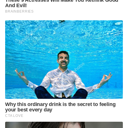
1. ขสมก. ได้มีการแจ้งกรมควบคุมโรค กระทรวง
สาธารณสุข เพื่อแจ้งรายละเอียดผู้ติดเชื้อไวรัส COVID-19
(ตามแนวทางปฏิบัติกรณีพบผู้ติดเชื้อฯ) โดยได้ประสาน
เจ้าหน้าที่สำนักงานสาธารณสุข
2. พนักงานผู้ติดเชื้อได้ปฏิบัติตามมาตรการป้องกันการ
แพร่ระบาดของโรคติดเชื้อไวรัส COVID-19 อย่าง
เคร่งครัด โดยสวมหน้ากากอนามัยตลอดเวลาขณะปฏิบัติ
หน้าที่บนรถโดยสารและล้างมือด้วยเจลแอลกอฮอล์ รวม
ทั้งตรวจวัดอุณหภูมิร่างกาย ก่อนปฏิบัติหน้าที่ทุกครั้ง ซึ่ง
อุณหภูมิร่างกายของพนักงาน ตั้งแต่วันที่ 13 – 22
เมษายน 2564 อยู่ที่ 36.5 องศาเซลเซียส โดยไทม์ไลน์
ของพนักงานสรุปได้ ดังนี้
– วันที่ 13 เมษายน 2564 ปฏิบัติหน้าที่บนรถโดยสารปรับ
อากาศ สาย 73 หมายเลข 8 – 67043 ตั้งแต่เวลา 05.00 –
11.45 น. หลังเลิกงานได้กลับที่พักอาศัยทันที