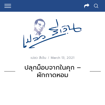
เปลว สีเงิน
March 13, 2021
ปลุกม็อบจากในคุก –
ผักกาดหอม