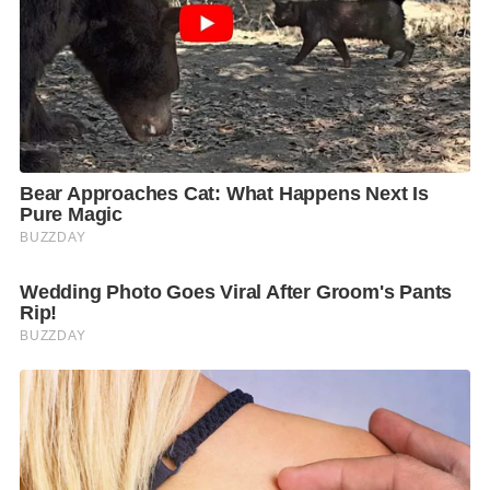
เดินทางสู่ปลายทางในฝันและเพิ่มประสบการณ์การท่อง
เที่ยวทั่วโลกของคุณวันนี้กับคาเธ่ย์ แปซิฟิค สำรองที่นั่ง
หรือสอบถามข้อมูลเพิ่มเติมหรือได้ที่ 0-2787-3366 และ
https://bit.ly/2ors6dz
F
L
T
C
S
Share
a
i
w
o
h
c
n
i
p
a
e
e
t
y
r
b
t
L
e
o
e
i
o
r
n