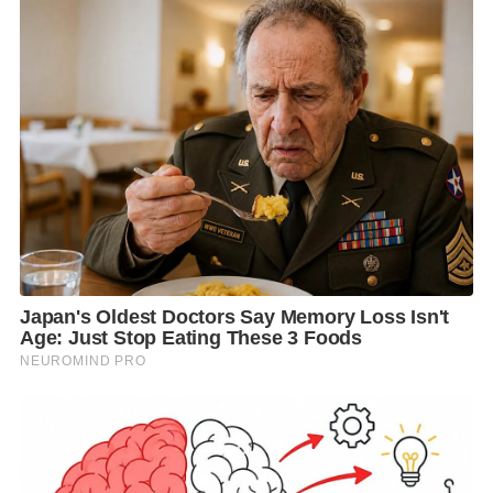
ประสบการณ์แบบสุดพิเศษในสถานที่ต่างๆทั่วโลก
ท่ามกลางความสวยงามของฤดูใบไม้ร่วง
คาเธ่ย์ แปซิฟิค พร้อมที่จะต้อนรับคุณให้เดินทางไปยังจุด
หมายด้วยการบริการที่ได้รับรางวัลการันตีให้คุณได้สัมผัส
ความสะดวกสบายตลอดการเดินทางด้วยห้องโดยสารและ
ที่นั่งที่กว้างขวาง อาหารเลิศรส ระบบความบันเทิงที่
รวบรวมทั้งภาพยนตร์และเพลงที่ทันสมัยและหลากหลาย
ไว้รวมกันมากกว่า 1,000 ชั่วโมง พร้อมมี wi-fi ไว้คอยให้
บริการ
ผู้โดยสารที่สำรองบัตรโดยสารกับคาเธ่ย์ แปซิฟิคระหว่าง
วันที่ 23 กันยายน 2562 – 17 พฤศจิกายน 2562 จะได้รับ
ส่วนลดสุดพิเศษไม่ว่าจะเป็นชั้นประหยัด ชั้นประหยัดพรี
เมี่ยม หรือชั้นธุรกิจ
สามารถออกเดินทางได้จาก กรุงเทพ เชียงใหม่ และภูเก็ต