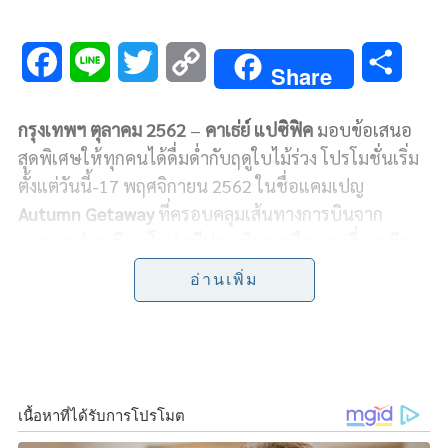
F
L
T
C
S
Share
a
i
w
o
h
กรุงเทพฯ
ตุลาคม
2562
–
คาเธ่ย์ แปซิฟิค
มอบข้อเสนอ
c
n
i
p
a
สุดพิเศษให้ทุกคนได้ดื่มด่ำกับฤดูใบไม้ร่วง โปรโมชั่นเริ่ม
e
e
t
y
r
ตั้งแต่วันนี้-17 พฤศจิกายน 2562 ในชื่อแคมเปญ
Autumn Getaway
ที่ครอบคลุมเส้นทางการบินจาก
b
t
L
e
กรุงเทพสู่ เอเชีย ยุโรป ทวีปอเมริกาเหนือ และอื่น ๆ อีก
o
e
i
มากมาย
อ่านเพิ่ม
o
r
n
นักท่องเที่ยวสามารถเดินทางไปสัมผัสความงดงามของ
k
k
ใบไม้เปลี่ยนสี เก็บภาพประทับใจแล้วแชร์ลงอินสตาแกรม
รวมถึงสร้างความทรงจำไม่รู้ลืมด้วยบัตรโดยสารราคา
พิเศษในแคมเปญ Autumn Getaway ซึ่งมอบข้อเสนอ
พิเศษแก่นักเดินทางที่ต้องการเดินทางไปสร้าง