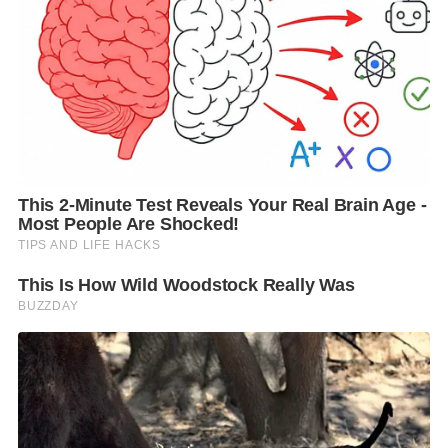
ค่าโดยสารชั้นประหยัด
จุดหมายปลายทาง
เริ่มต้น (บาท*)
ไต้หวัน/เกาหลี/ญี่ปุ่น
8,560
จีนแผ่นดินใหญ่
9,020
ออสเตรเลีย/นิวซีแลนด์/
18,985
แอฟริกาใต้
อเมริกาเหนือ
22,970
ยุโรปและ
23,780
ตะวันออกกลาง
*ราคานี้รวมค่าภาษี และค่าธรรมเนียมที่เกี่ยวข้องแล้ว