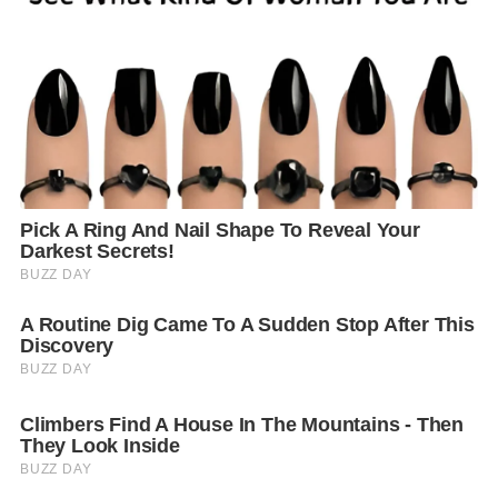
สร้างจิตสำนึก ปรับเปลี่ยนพฤติกรรมของสมาชิกในองค์กร
หรือชุมชน เพื่อลดการปล่อยก๊าซเรือนกระจก โดยผลที่ได้
จากการคำนวณการลดก๊าซเรือนกระจกนี้สามารถเปิดเผย
ในรายงานประจำปี และรายงานความยั่งยืนขององค์กรได้
ซึ่งหลักการคำนวณการลดก๊าซเรือนกระจกเป็นไปตาม
มาตรฐานองค์การบริหารจัดการก๊าซเรือน
กระจก
(
องค์การมหาชน)
“
จากหลักการที่ว่า หากเราสามารถวัด หรือมีเครื่องมือวัด
การปล่อยก๊าซเรือนกระจกได้ เราจะรู้ว่าเราควรวางแผน
หรือกำหนดกลยุทธ์การบริหารจัดการ ออกแบบกิจกรรม
หรือกระบวนการทำงานแต่ละโครงการต่างๆ อย่างไรให้มี
รูปแบบที่ลดการทำให้โลกร้อน
”
และเพื่อให้การใช้งานได้
ง่ายขึ้น ปีนี้โครงการ
Care the Bear
ซึ่งก้าวสู่ปีที่
3
ได้
พัฒนาเครื่องมือคำนวณค่าการลดก๊าซเรือนกระจกบน
ดิจิทัลแพลตฟอร์ม
Digital Eco Calculator Kit
ซึ่งสะดวก