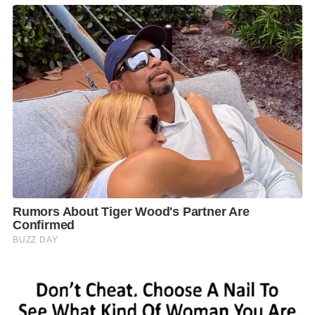
คู่มือในการสร้างพฤติกรรมร่วมลดโลกร้อนใน
6
ด้าน
ได้แก่ การรณรงค์เดินทางโดยใช้รถไฟฟ้าหรือรถ
สาธารณะ การลดการใช้กระดาษและพลาสติก การงดใช้
โฟม การลดการใช้พลังงานจากอุปกรณ์ไฟฟ้า การลดการ
ใช้อุปกรณ์ตกแต่งในงาน และรณรงค์ให้ทานอาหารให้
หมด ซึ่งตั้งแต่เริ่มต้นโครงการเดือน มิ.ย.
2561 –
มิ.ย.
2563
มีพันธมิตร
50
องค์กร และได้ร่วมกันลดการ
ปล่อยก๊าซเรือนกระจกแล้ว
7,712
ตัน
คาร์บอนไดออกไซด์เทียบเท่า ซึ่งเทียบเท่าการปลูกต้นไม้
ใหญ่ (อายุ
10
ปี) จำนวน
856,904
ต้น โดยมีองค์กรภาคี
หลัก คือ องค์การบริหารจัดการก๊าซเรือนกระจก (องค์การ
มหาชน) และพันธมิตรอื่นร่วมขับเคลื่อน ไม่ว่าจะเป็น
บริษัทจดทะเบียน บริษัทจำกัด หน่วยงานภาครัฐ สมาคม
สถาบันการศึกษา โรงแรม สถานที่จัดการประชุม และ
กิจการเพื่อสังคม
โครงการ
Care the Bear
จะเป็นเครื่องมือที่สามารถช่วย