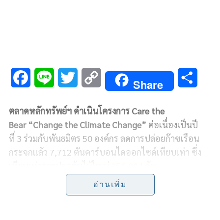
F
L
T
C
S
Share
a
i
w
o
h
ตลาดหลักทรัพย์ฯ ดำเนินโครงการ
Care the
c
n
i
p
a
Bear
“
Change the Climate Change”
ต่อเนื่องเป็นปี
e
e
t
y
r
ที่
3
ร่วมกับพันธมิตร
50
องค์กร ลดการปล่อยก๊าซเรือน
กระจกแล้ว
7,712
ตันคาร์บอนไดออกไซด์เทียบเท่า ซึ่ง
b
t
L
e
เทียบเท่าการปลูกต้นไม้ใหญ่
856,904
ต้น
o
e
i
อ่านเพิ่ม
พร้อมพัฒนาเครื่องมือวัดเป็น
Digital Eco Calculator
o
r
n
Kit
สะดวกใช้งานง่าย และเตรียมขยายสู่ องค์กรธุรกิจ
k
k
สถาบันการศึกษา และชุมชน ให้มีการจัดการแบบ