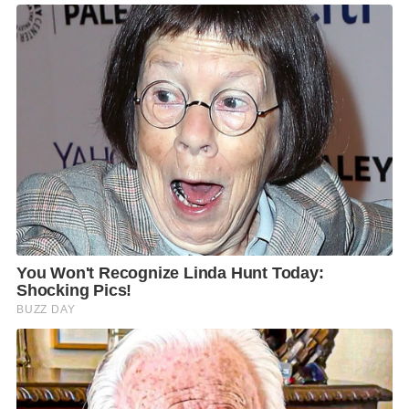
ใช้งานง่าย สามารถดาวน์โหลดข้อมูลย้อนหลังมาจัดทำ
เป็นรายงานต่างๆ ได้อย่างง่าย นอกจากนี้ ยังนำเสนอ
ความรู้เกี่ยวกับหลักการ
6 Cares
และเทคนิคการลดโลก
ร้อนในรูปแบบบทความ อินโฟกราฟิก และคลิปวิดีโอ อีก
ด้วย
“
ตลาดหลักทรัพย์ฯ ให้ความสำคัญอย่างยิ่งในเรื่องการ
พัฒนาอย่างยั่งยืน บนหลักการ
Triple Bottom Line
(People-Planet-Profit)
โดยเฉพาะอย่างยิ่งในด้านสิ่ง
แวดล้อม โดยขับเคลื่อนการทำงานผ่าน
SET Social
Impact Platform
ทั้งนี้ เป็นทั้งการขับเคลื่อนร่วมกับธุรกิจ
เพื่อสังคม (
social enterprise)
ที่แก้ไขปัญหาสังคมใน
หลากมิติ หลายประเด็น และการริเริ่มโครงการร่วมกับ
พันธมิตรอื่นๆ ในเรื่องสิ่งแวดล้อม (
Climate Action)
ภาย
ใต้แนวคิดหลัก
“
ร่วมดูแล (
Care)
ร่วมสร้างความ
เปลี่ยนแปลง (
Change)”