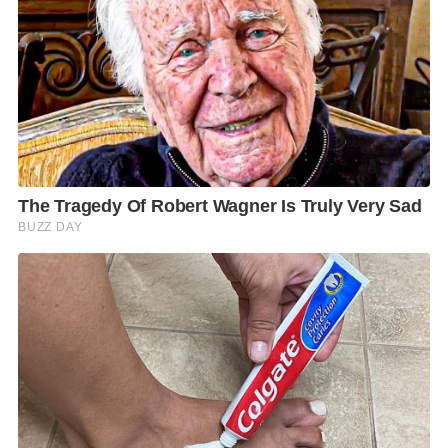
ทั้งนี้ เครื่องมือ
Digital Eco Calculator Kit
นี้ จะช่วย
ขยายโครงการให้เกิดความมีส่วนร่วมในการลดโลกร้อน
หรือเปลี่ยนพฤติกรรมเพื่อลดก๊าซเรือนกระจก ให้แพร่
หลายมากขึ้น ตลาดหลักทรัพย์ฯ มุ่งหวังให้
“
วิถี
”
หรือการ
มีไลฟ์สไตล์ที่ใส่ใจในเรื่องดังกล่าว เป็นค่านิยมของสังคม
ไทย โดยในปี
2563
จะมีการขยายผลการใช้เครื่องมือนี้ไป
ยังชุมชน ที่มีการจัดการท่องเที่ยวแบบคาร์บอนต่ำ (
Low
Carbon Tourism)
รวมถึงบริษัทและสถานศึกษา
ต่างๆ
”
นางสาวนพเก้ากล่าวเพิ่มเติม
องค์กรที่สนใจเข้าร่วมโครงการ
Care the Bear
สามารถดู
ข้อมูลได้ที่
www.setsocialimpact.com
หรือ
Facebook:
SET Social Impact
หรือสอบถามเพิ่มเติม
SET Contact
Center 0-2009-9999