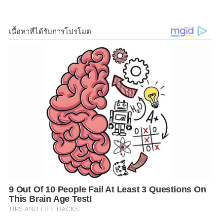
คาร์บอนต่ำ หวังปรับเปลี่ยนพฤติกรรมผู้บริโภคให้มีส่วน
ช่วยลดโลกร้อน
นางสาวนพเก้า สุจริตกุล
ผู้ช่วยผู้จัดการ หัวหน้ากลุ่มงาน
สื่อสารองค์กรและพัฒนาเพื่อสังคม ตลาดหลักทรัพย์แห่ง
ประเทศไทย กล่าวว่า ตลาดหลักทรัพย์ฯ ริเริ่ม
โครงการ
Care the Bear
ภายใต้แนวคิด
“Change the
Climate Change”
ตั้งแต่ปี
2561
โดยร่วมกับพันธมิตร ทั้ง
ภาคเอกชน ภาครัฐ และธุรกิจเพื่อสังคม ช่วยกันขับเคลื่อน
การลดภาวะโลกร้อนด้วยการลดการปล่อยก๊าซเรือน
กระจกโดยใช้หลักการ
6 Cares
มุ่งเปลี่ยนแปลงในมิติของ
ผู้บริโภคให้มีส่วนช่วยลดโลกร้อน ซึ่งสอดคล้อง
กับ
Sustainable Development Goals (SDGs)
ข้อ
ที่
13
“
Climate Action
”
หลักการ
6 Cares
ภายใต้โครงการ
Care the Bear
ถือเป็น