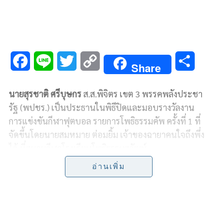
F
L
T
C
S
Share
a
i
w
o
h
นายสุรชาติ ศรีบุษกร
ส.ส.พิจิตร เขต 3 พรรคพลังประชา
c
n
i
p
a
รัฐ (พปชร.) เป็นประธานในพิธีปิดและมอบรางวัลงาน
e
e
t
y
r
การแข่งขันกีฬาฟุตบอล รายการโพธิธรรมคัพ ครั้งที่ 1 ที่
จัดขึ้นโดยนายสมหมาย ต่อมยิ้ม เจ้าของฉายาคนใจถึงพึ่ง
b
t
L
e
ได้ ที่สนามกีฬาโรงเรียนโพธิธรรมสุวัฒน์
o
e
i
อ่านเพิ่ม
ซึ่งเป็นการแข่งขันรอบชิงชนะเลิศ ทั้ง รุ่น 16 ปี และ รุ่น
o
r
n
18 ปี ทั้ง 2 รุ่น ล้วนผ่านการร่อนตะแกรงมาแล้วถึงรุ่นละ
k
k
17 คู่ โดยทีมชนะเลิศ รุ่น 16 ปี ได้แก่ทีม เกษตรปลาทอง
99 นักเตะยอดเยี่ยม ได้แก่ นายธีระพงษ์ นาคแดง ทีมชนะ