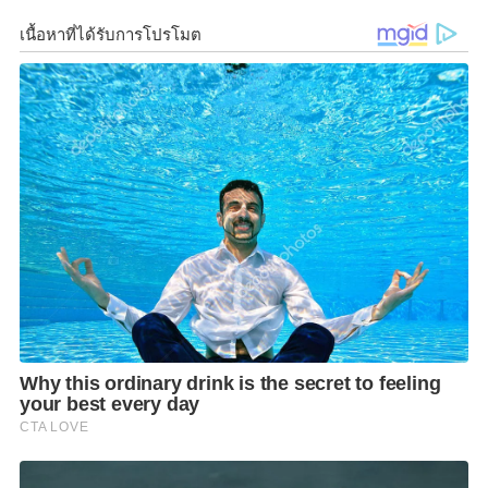
เลิศ รุ่น 18 ปี ได้แก่ ทีม โรงเรียนกีฬาเทศบลนครสวรรค์ B
นักเตะยอดเยี่ยม ได้แก่ นายทศพล สอนสมนึก
โดยนายสุรชาติ แสดงความยินดีกับนักกีฬาทุกคนที่ได้
รางวัล พร้อมระบุว่า กีฬานอกจากจะช่วยให้สุขภาพร่าง
การแข็งแรงแล้ว ยังช่วยห่างไกลยาเสพติด และยังสามารถ
ต่อยอดไปถึงกีฬาระดับชาติได้ ทั้งนี้ ยังได้ชูสโลแกน
“กีฬา…สร้างความสามารถ สุรชาติ…สร้างสรรค์กีฬา” อีก
ด้วย
F
L
T
C
S
Share
a
i
w
o
h
c
n
i
p
a