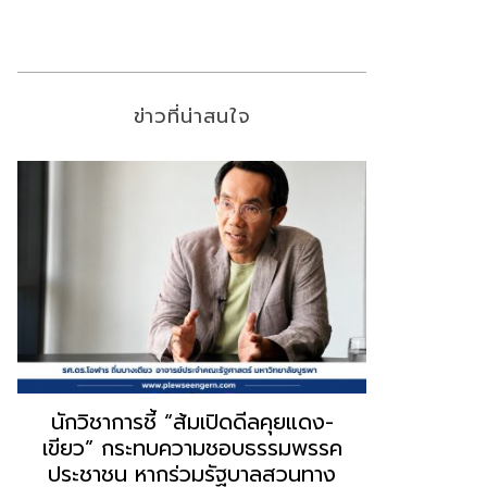
ข่าวที่น่าสนใจ
“ธนพร” ชี้หากพรรคประชาชนจับมือ
“วันวิชิต” 
“แดง-เขียว” เท่ากับทำลายตัวเอง
ล็อบบี้ทุกก
ผิดคำพูด ทลายศรัทธาฐานเสียง
ฐานเส้นเงิ