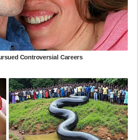
งกระแส แต่ไร้
คำขวัญ “มีเรา ไม่มีเทา”
งกฎหมาย