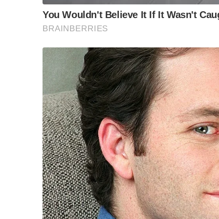
“วันวิชิต” ชี้ระบบเล
ล็อบบี้ทุกกลุ่ม ส่วน
ฐานเส้นเงิน ล็อกโ