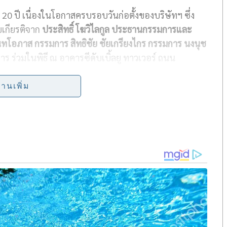
บ
20
ปี เนื่องในโอกาสครบรอบวันก่อตั้งของบริษัทฯ ซึ่ง
a
บเกียรติจาก
ประสิทธิ์ โฆวิไลกูล ประธานกรรมการและ
r
ันทโอภาส กรรมการ
สิทธิชัย ชัยเกรียงไกร กรรมการ
นงนุช
e
ร ร่วมในพิธี ณ อาคารซีดับเบิ้ลยู ทาวเวอร์ ถนน
่านเพิ่ม
างการเติบโตที่ยั่งยืนให้กับองค์กร
S
h
a
r
e