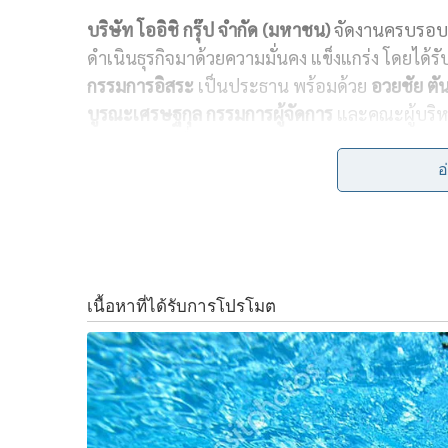
บริษัท โออิชิ กรุ๊ป จำกัด (มหาชน)
จัดงานครบรอ
c
n
i
p
ดำเนินธุรกิจมาด้วยความมั่นคง แข็งแกร่ง โดยได้รั
e
e
t
y
กรรมการอิสระ
เป็นประธาน พร้อมด้วย
อวยชัย ต
b
t
L
บูรณะเศรษฐกุล กรรมการผู้จัดการ
และคณะผู้บริหา
รัชดาภิเษก เมื่อวันก่อน
o
e
i
อ
o
r
n
ทั้งนี้บริษัทฯ มุ่งมั่นพัฒนาอย่างไม่หยุดยั้ง เพื่อสร้
k
k
F
L
T
C
Share
a
i
w
o
c
n
i
p
e
e
t
y
b
t
L