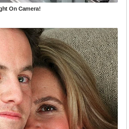
ือก สว. เปิดช่อง
นักวิชาการชี้ “ส้มเปิดดีลคุยแดง-
ปมฮั้วต้องมีหลัก
เขียว” กระทบความชอบธรรมพรรค
หวต กำหนดผล ชี้
ประชาชน หากร่วมรัฐบาลสวนทาง