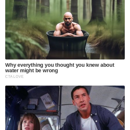
จรัญสนิทวงศ์ ให้เห็นขั้นตอนการปรุงอาหาร ความสะอาด
อย่างชัดเจน แต่ไม่มีที่นั่งทานภายในร้าน รับสั่งทำแบบ
เดลิเวอรี่เท่านั้น โดยฝีมือของ
คุณนภานา เพ็ดเนการ์
หรือ
คุณนุช
ที่จบการศึกษาทางด้านเศรษฐศาสตร์ จาก
มหาวิทยาลัยธรรมศาสตร์ แต่ความที่หลงใหลในด้าน
อาหารชาววังดั้งเดิมมาตั้งแต่เด็ก ได้ศึกษาหาความรู้จนรู้
แจ้งเห็นจริงในเรื่องสูตรอาหารแบบโบราณดั้งเดิมแท้ๆ
ทดลองทำแล้วทำอีกจนได้สูตรที่ถูกต้อง เปิดร้านขาย
อาหารชาววังที่ห้องอาหารรัฐสภา ได้รับการต้อนรับจาก
บรรดาคณะรัฐมนตรี ผู้แทนราษฎร ฯลฯ เป็นอย่างดี
และยังไปเปิดร้านกล่องทิพย์ที่ศูนย์อาหาร อีทไทย เซ็น
ทรัลเอ็มบาสซี รวมทั้งที่ Meeting Mall ถนนจรัญสนิทวงศ์
โดยมีลูกค้าที่เป็นแฟนประจำรู้ว่าฝีไม้ลายมือในด้านความ
สะอาด อาหารรสชาติอร่อย โดยไม่ใส่ผงชูรสและสารกัน
บูด ที่สำคัญคือ ราคาไม่แพง ให้การอุดหนุนและยังได้รับ