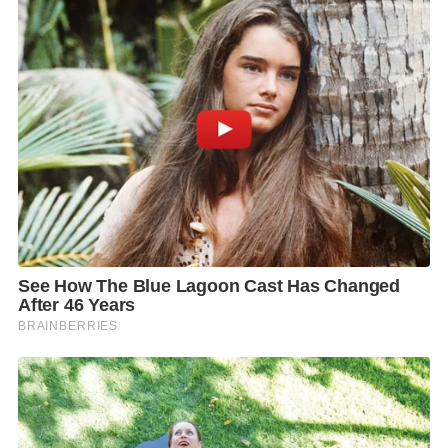
อาหารรสชาติอร่อย สวยงาม ราคาไม่แพง ที่หาแบบนี้ไม่
ได้ง่ายๆ ครับ
F
L
T
C
S
Share
a
i
w
o
h
c
n
i
p
a
e
e
t
y
r
b
t
L
e
o
e
i
o
r
n
k
k