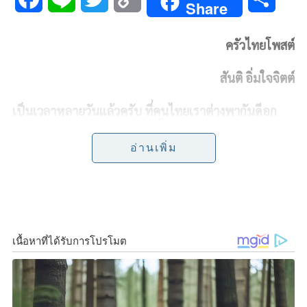
Share
a
i
w
o
h
ครัวไทยโพสต์
c
n
i
p
a
สันติ อิ่มใจจิตต์
e
e
t
y
r
b
t
L
e
เป็นเวลาหลายวันแล้วครับ ที่คนไทยเราต่างพากันดีอก
ดีใจ เพราะตัวเลขของผู้ที่ติดเชื้อไวรัสโควิด-19 อยู่ในเลข
o
e
i
ตัวเดียวตลอด บางวันถึงกับไม่มีผู้ที่ติดเชื้อด้วยซ้ำไป ล่าสุด
อ่านเพิ่ม
o
r
n
ตัวเลขของผู้ป่วยที่นอนรักษาอยู่ในสถานพยาบาลเหลือไม่
ถึง 100 คน แล้ว
ผมเชื่อว่าอีกไม่นานทางราชการคงจะ
k
k
อนุญาตให้บรรดาร้านอาหารต่างๆ ที่บางร้านมีลูกค้านั่ง
เต็มทุกโต๊ะ แต่ละโต๊ะมีเพียง 1 คน เท่านั้น คงจะกลับมา
คึกคักเหมือนเดิมแน่ๆ
สำหรับ
ร้านกล่องทิพย์
ที่จะแนะนำในวันนี้ เป็นร้าน
อาหารไทยชาววังแบบโบราณ มีหน้าร้าน 3 คูหา ริมถนน