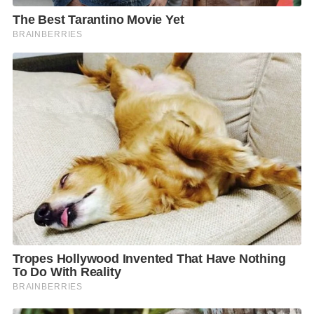
อาหารถวายเพลพระ โดยทางร้านจะจัดเป็นแบบสำรับ
ไทยแทนรูปแบบเดิมที่ใช้โตก เพื่อความสะอาดปลอดภัย
และยังคงความปราณีตสวยงามแต่ราคาย่อมเยากว่ามาก
อาหารไทยชาววังกล่องทิพย์นี้ หน่วยงานราชการรวมทั้ง
บริษัทฯ ห้างร้านต่างๆ ได้ใช้บริการอยู่เสมอๆ นอกจากจะ
สั่งมาทานที่บ้านตามที่ทางราชการให้อยู่บ้านหยุดเชื้อ
เพื่อชาติ แล้ว เมื่อหมดไวรัส โควิด-19 สามารถจัดงาน
ต่างๆ ได้ อาหารที่นี่ยังเหมาะเป็นอย่างยิ่งสำหรับผู้ที่จะจัด
งานสัมมนา จัดเลี้ยง โดยเฉพาะอาหารว่างไทยโบราณที่
ใส่ในกล่องมี 4 ชิ้น คือ
กุ้งสร่ง ขนมจีบไทย ถุงทอง
และ
ช่อ
ม่วง
ทุกเมนูจะหาทานยากมาก คุณนุชต้องใช้การผลิตด้วย
มือ ต่างใช้ทักษะและการฝึกฝนของคนที่มีใจรักในอาชีพนี้
อย่างเช่น ขนมจีบไทย (รูปนก) ที่มีหลายไส้นั้น ผมว่า
สามารถแข่งขันกับเบเกอรี่ต่างๆ ได้อย่างไม่อายใครครับ
สนใจติดต่อสอบถามได้ที่ ID Line:@Klongthip thai จะได้