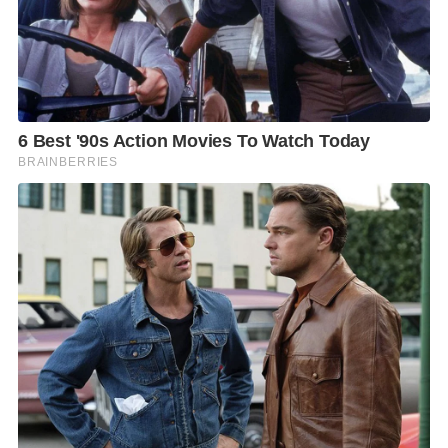
การรับประกันในด้านรสชาติจากนักชิมอาหารชื่อดังๆ
มากมาย รวมทั้งยังได้รับเชลล์ชวนชิม ในด้านอาหารไทย
ชาววังอีกด้วย
อาหารที่กล่องทิพย์มีหลายอย่างให้เลือก ตั้งแต่
กล่องทิพย์
ไลท์
มีราคา 95-150 บาท เช่น ข้าวไก่สามรส (95 บาท)
ข้าวผัดไก่เกลือ (95 บาท) ข้าวคั่วกลิ้งหมู (125 บาท) ข้าว
พะแนงหมู (125 บาท) ข้าวฉู่ฉี่ปลากะพง (150 บาท)
กล่องทิพย์พรีเมี่ยม
ราคาชุดละ 195-245 บาท
สำรับไทย
เซตละ 390 บาท และยังมีของว่างไทยชาววังต่างๆ ให้
เลือกอย่างมากมาย เช่น ถุงทอง (120 บาท) เปาะเปี๊ยะไส้
มันแกวทอด (120 บาท) กุ้งสร่ง (160 บาท) ช่อม่วง (120
บาท) ปั้นสิบนึ่ง (120 บาท) ขนมจีบไทย (160 บาท)
เพราะอาหารไทยชาววังของกล่องทิพย์เป็นอาหารที่มี
คุณภาพ รสชาติอร่อย จึงมีลูกค้าหลายท่านสั่งจองเป็น