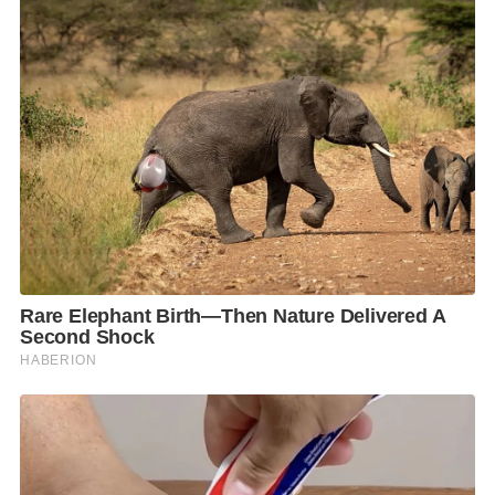
โมเมนตัมทางเศรษฐกิจและต่อยอดคะแนนนิยมทางการ
เมืองในระยะต่อไป โดยเฉพาะในช่วงที่ประชาชนยัง
เผชิญแรงกดดันจากค่าครองชีพและภาวะเศรษฐกิจที่ฟื้น
ตัวไม่เต็มที่
ทั้งนี้ มาตรการไทยช่วยไทยพลัส ถูกจับตาว่าอาจกลายเป็น
หนึ่งในนโยบายสำคัญที่รัฐบาลใช้สร้างแรงส่งทั้งทาง
เศรษฐกิจและการเมืองควบคู่กันไปในช่วงครึ่งปีหลัง.
F
L
T
C
S
Share
a
i
w
o
h