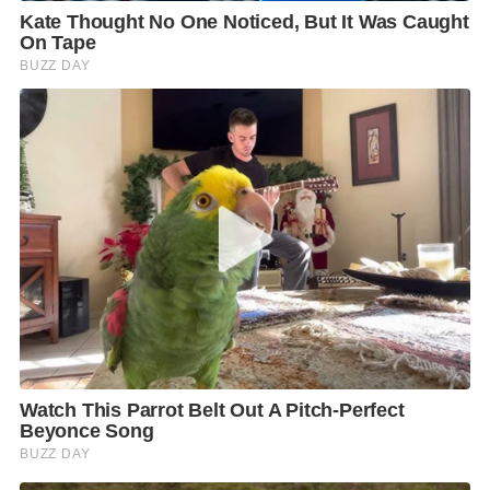
“เรื่องนี้ถือว่าเข้ากับสโลแกนพูดแล้วทำ เพราะเมื่อหา
เสียงไว้แล้ว วันนี้ก็สามารถทำให้เกิดขึ้นได้จริง ประชาชน
ก็ย่อมจดจำ” รศ.ดร.สุขุม กล่าว
นอกจากนี้ ยังมองว่า ผลเชิงบวกของโครงการจะไม่ได้หยุด
อยู่เพียงเรื่องคะแนนนิยมทางการเมืองเท่านั้น แต่จะเริ่ม
ส่งผลต่อภาพรวมเศรษฐกิจ ผ่านบรรยากาศการจับจ่าย
ใช้สอยที่คึกคักขึ้น โดยเฉพาะในระดับชุมชน ร้านค้าราย
ย่อย และเศรษฐกิจฐานราก ซึ่งเป็นกลุ่มที่ได้รับอานิสงส์
โดยตรงจากมาตรการกระตุ้นการใช้จ่ายของรัฐ
“ทุกคนที่ใช้สิทธิ์ ต้องนึกถึงรัฐบาล และภูมิใจไทย ทางการ
เมืองถือว่าสำเร็จแล้วส่วนเรื่องกระตุ้นเศรษฐกิจ หลังจากนี้
ต้องติดตาม”
รศ.ดร.สุขุม ยังประเมินว่า จากนี้รัฐบาลอาจเดินหน้าต่อย
อดมาตรการหรือออกนโยบายใหม่เพิ่มเติม เพื่อรักษา