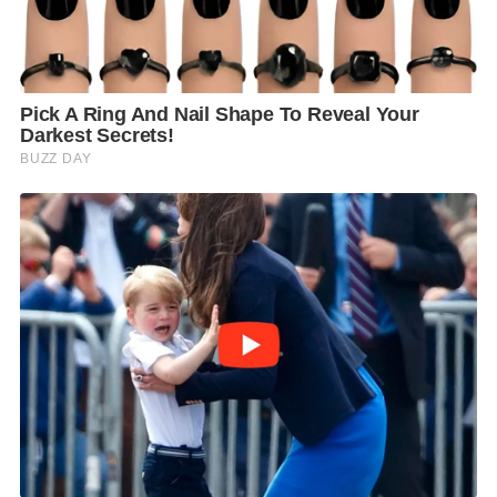
สำหรับโครงการเดียว มันสะท้อนว่าคนยังต้องการความ
ช่วยเหลือด้านเศรษฐกิจ และมองว่าโครงการแบบนี้ช่วย
เขาได้จริง แม้แต่ลูกของตนเองก็ยังลงทะเบียนรับสิทธิ
ด้วย” รศ.ดร.สุขุม กล่าว
พร้อมมองว่า ในทางการเมืองแล้ว ผู้ที่ได้รับเครดิตจาก
โครงการนี้ ย่อมหนีไม่พ้นพรรคภูมิใจไทย ซึ่งที่ผ่านมา
พยายามสร้างภาพจำในเรื่อง “พูดแล้วทำ” ผ่านนโยบาย
ที่สามารถจับต้องได้จริง และเห็นผลในทางปฏิบัติ
รศ.ดร.สุขุม ระบุเพิ่มเติมว่า แม้โครงการดังกล่าวจะเป็นผล
งานของรัฐบาลโดยรวม แต่ในสายตาของประชาชน
จำนวนไม่น้อย ยังคงเชื่อมโยงไปถึงพรรคภูมิใจไทย
เพราะเป็นพรรคที่มีบทบาทสำคัญในการผลักดันนโยบาย
ลักษณะนี้มาโดยตลอด จึงถือเป็นแต้มต่อทางการเมืองที่
สำคัญของพรรคในช่วงเวลานี้