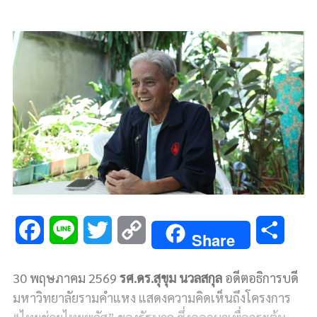
F
L
T
C
S
Share
a
i
w
o
h
30 พฤษภาคม 2569
รศ.ดร.สุขุม นวลสกุล
อดีตอธิการบดี
c
n
i
p
a
มหาวิทยาลัยรามคำแหง แสดงความคิดเห็นถึงโครงการ
e
e
t
y
r