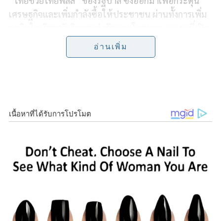
“ไทยช่วยไทยพลัส” ของรัฐบาล ซึ่งออกมาเพื่อกระตุ้น
เศรษฐกิจและเพิ่มกำลังซื้อให้ประชาชน ผ่านทั้งการเพิ่ม
b
t
L
e
วงเงินในบัตรสวัสดิการแห่งรัฐ และโครงการ 60:40 ที่เปิด
o
e
i
ให้ประชาชนลงทะเบียนรับสิทธิแล้วในขณะนี้ ว่า ถือเป็น
อ่านเพิ่ม
สัญญาณที่สะท้อนชัดว่า รัฐบาลกำลังพยายามใช้มาตรการ
o
r
n
เศรษฐกิจเข้ามาฟื้นความเชื่อมั่นและสร้างคะแนนนิยม
k
k
ทางการเมืองกลับคืนมา
รศ.ดร.สุขุม ระบุว่า โครงการ 60:40 ซึ่งถูกมองว่าเป็นการ
ต่อยอดมาจากโครงการ “คนละครึ่ง” ในอดีต ได้รับ
กระแสตอบรับจากประชาชนอย่างชัดเจน หลังมีผู้ลง
ทะเบียนรับสิทธิกว่า 25 ล้านคน ภายในระยะเวลาไม่นาน
สะท้อนว่า ประชาชนจำนวนมากยังคงรอคอยมาตรการ
ลักษณะนี้ เพราะเป็นโครงการที่ช่วยลดภาระค่าครองชีพ
และกระตุ้นการจับจ่ายใช้สอยได้จริงในชีวิตประจำวัน
“จำนวนคนลงทะเบียนกว่า 25 ล้านคน ถือว่าเยอะมาก