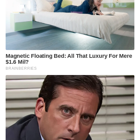
ประเด็นข้อพิพาททางทะเลกับกัมพูชา จะช่วยเพิ่มน้ำ
หนักให้จุดยืนของไทยในสายตานานาชาติ
“การที่ประธานาธิบดีมาครงเปิดพื้นที่หารือกับนายก
รัฐมนตรีอนุทินในประเด็นเศรษฐกิจ ความมั่นคง
เทคโนโลยี และความสัมพันธ์ไทย–ยุโรป สะท้อนว่าไทยยัง
มีความสำคัญในสายตาของประเทศมหาอำนาจยุโรป และ
กำลังถูกมองว่าเป็นหุ้นส่วนสำคัญในภูมิภาคเอเชียตะวัน
ออกเฉียงใต้” รศ.ดร.โอฬาร กล่าว.