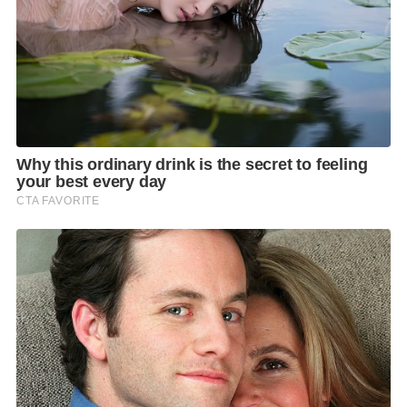
พลังงานสะอาด ความมั่นคงทางไซเบอร์ และการจัด
ระเบียบห่วงโซ่อุปทานใหม่ การที่ไทยสามารถเข้าไปอยู่
ในวงสนทนาระดับผู้นำเช่นนี้ จึงถือเป็นสัญญาณบวกต่อ
สถานะของประเทศในเวทีระหว่างประเทศ
การเยือนฝรั่งเศสครั้งนี้ สะท้อนให้เห็นถึงความพยายาม
ของรัฐบาลในการวางตำแหน่งประเทศไทยใหม่ในเวที
โลก โดยเชื่อมโยงผลประโยชน์ภายในประเทศเข้ากับ
โอกาสจากความร่วมมือระหว่างประเทศอย่างเป็นรูป
ธรรม ไม่ว่าจะเป็นด้านเศรษฐกิจ การลงทุน เทคโนโลยี
ความมั่นคง หรือการเพิ่มอำนาจต่อรองของไทยใน
ประชาคมโลก
รศ.ดร.โอฬาร กล่าวว่า อีกประเด็นสำคัญคือ การเดินหน้า
แผนปฏิบัติการร่วมไทย–ฝรั่งเศส ปี 2026–2028 ซึ่งมีเป้า
หมายยกระดับความสัมพันธ์สู่การเป็น “หุ้นส่วนทาง
ยุทธศาสตร์” โดยคำว่าหุ้นส่วนทางยุทธศาสตร์นั้น มีความ