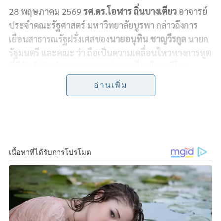
28 พฤษภาคม 2569
รศ.ดร.โอฬาร ถิ่นบางเตียว
อาจารย์
c
n
i
p
a
ประจำคณะรัฐศาสตร์ มหาวิทยาลัยบูรพา กล่าวถึงการ
e
e
t
y
r
เยือนสาธารณรัฐฝรั่งเศสของ
นายอนุทิน ชาญวีรกูล
นายก
รัฐมนตรี และคณะ ว่า ถือเป็นความเคลื่อนไหวทางการทูต
b
t
L
e
ที่มีนัยสำคัญต่อบทบาทของประเทศไทยในเวทีโลก
o
e
i
เพราะสะท้อนให้เห็นว่าไทยกำลังกลับมาแสดงบทบาท
อ่านเพิ่ม
เชิงรุกในการสร้างความสัมพันธ์กับประเทศมหาอำนาจ
o
r
n
สำคัญของยุโรป โดยเฉพาะฝรั่งเศส ซึ่งเป็นประเทศแกน
k
k
นำของสหภาพยุโรปที่มีอิทธิพลสูงทั้งด้านการเมือง
เศรษฐกิจ เทคโนโลยี และความมั่นคงระหว่างประเทศ
รศ.ดร.โอฬาร ระบุว่า การพบหารือระหว่างนายกรัฐมนตรี
อนุทิน กับประธานาธิบดีเอมานูว์เอล มาครง มีความหมาย
ทั้งในเชิงสัญลักษณ์และเชิงยุทธศาสตร์ เพราะสะท้อนว่า
ไทยยังคงมีความสำคัญในสายตาของยุโรป ในช่วงเวลาที่
การเมืองโลกกำลังเปลี่ยนผ่านสู่การแข่งขันด้านเทคโนโลยี