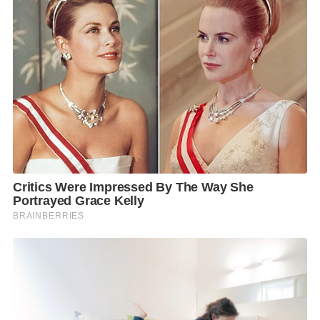
ในด้านความมั่นคง เห็นว่า นายกรัฐมนตรีอนุทินกำลังมอง
ความมั่นคงในมิติที่กว้างกว่าเดิม เพราะปัจจุบันความ
มั่นคงไม่ได้จำกัดเฉพาะเรื่องชายแดน แต่รวมถึงความ
มั่นคงไซเบอร์ อาชญากรรมออนไลน์ และเครือข่ายสแกม
เมอร์ข้ามชาติ ซึ่งล้วนกระทบต่อชีวิตประชาชนโดยตรง
การยกระดับความร่วมมือกับฝรั่งเศสจึงช่วยเพิ่มศักยภาพ
ของรัฐไทยในการรับมือกับภัยคุกคามรูปแบบใหม่ได้อย่าง
ทันสถานการณ์
สำหรับประเด็นชายแดนไทย–กัมพูชา และกรณี MOU 44
รศ.ดร.โอฬาร มองว่า การที่นายกรัฐมนตรีนำเรื่องดังกล่าว
ไปชี้แจงต่อผู้นำฝรั่งเศส ถือเป็นการใช้เวทีการทูตระดับสูง
เพื่ออธิบายจุดยืนของไทยต่อประเทศสำคัญในยุโรป โดย
ยึดหลักกฎหมายระหว่างประเทศ การปกป้องอธิปไตย
และการรักษาสันติภาพ พร้อมทั้งชี้ว่า การที่ไทยอ้างอิง
กรอบกฎหมายทะเลระหว่างประเทศ หรือ UNCLOS ใน