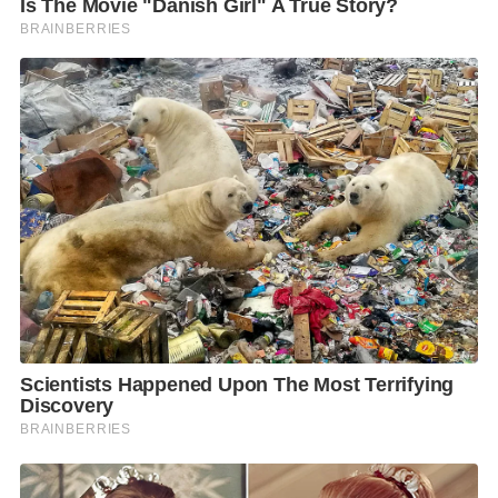
ของการใช้การทูตเพื่อสร้างผลประโยชน์ทางเศรษฐกิจ
เพราะหากการเจรจาสำเร็จ จะช่วยเพิ่มโอกาสให้สินค้า
ไทยเข้าสู่ตลาดยุโรป ลดอุปสรรคทางภาษี และเพิ่มขีด
ความสามารถของผู้ประกอบการไทย โดยเฉพาะภาค
เกษตร อาหาร อุตสาหกรรม และสินค้าอุปโภคบริโภค ซึ่ง
เกี่ยวข้องโดยตรงกับเศรษฐกิจฐานรากและรายได้ของ
ประชาชนจำนวนมาก
รศ.ดร.โอฬาร ยังกล่าวด้วยว่า การหารือเรื่องอุตสาหกรรม
อนาคต เช่น พลังงานสะอาด การบินและอวกาศ ปัญญา
ประดิษฐ์ Data Center และความมั่นคงไซเบอร์ สะท้อน
ทิศทางการพัฒนาประเทศที่ต้องการขยับไปสู่เศรษฐกิจที่
ขับเคลื่อนด้วยเทคโนโลยีและนวัตกรรม หากรัฐบาล
สามารถผลักดันความร่วมมือเหล่านี้ได้อย่างต่อเนื่อง ไทย
จะมีโอกาสยกระดับขีดความสามารถทางเศรษฐกิจ และ
เพิ่มบทบาทในเศรษฐกิจโลกยุคใหม่ได้มากขึ้น