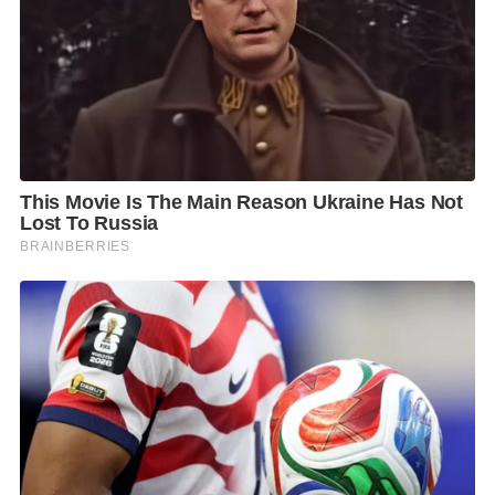
นักวิชาการจากจุฬาฯ มองว่า ไทยกำลังอยู่ในช่วงเปลี่ยน
ผ่านทางเศรษฐกิจ จากเดิมที่พึ่งพาการผลิตต้นทุนต่ำ ไปสู่
เศรษฐกิจฐานนวัตกรรม โดยฝรั่งเศสมีจุดแข็งด้าน
อุตสาหกรรมอากาศยาน พลังงานสะอาด ระบบราง
ปัญญาประดิษฐ์ หรือ AI อุตสาหกรรมป้องกันประเทศ
และเศรษฐกิจสร้างสรรค์ ซึ่งล้วนเป็นสาขาที่ไทยต้องการ
ยกระดับขีดความสามารถการแข่งขัน
ดร.สติธร ระบุว่า หากไทยสามารถดึงการลงทุนจากบริษัท
ชั้นนำของฝรั่งเศสได้ สิ่งที่จะเกิดขึ้นไม่ใช่เพียงเม็ดเงิน
ลงทุน แต่รวมถึงการถ่ายทอดเทคโนโลยี การพัฒนาทักษะ
แรงงาน และการเชื่อมโยงเข้าสู่ห่วงโซ่อุปทานคุณภาพสูง
ของโลก
นอกจากนี้ ยังมองว่า ฝรั่งเศสมีบทบาทเป็นตัวแปรที่สาม
ในยุทธศาสตร์ถ่วงดุลของไทย เพราะเป็นมหาอำนาจที่มี