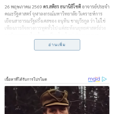
26 พฤษภาคม 2569
ดร.สติธร ธนานิธิโชติ
อาจารย์ประจำ
c
n
i
p
a
คณะรัฐศาสตร์ จุฬาลงกรณ์มหาวิทยาลัย วิเคราะห์การ
e
e
t
y
r
เยือนสาธารณรัฐฝรั่งเศสของ อนุทิน ชาญวีรกูล ว่า ไม่ใช่
เพียงภารกิจทางการทูตทั่วไป แต่สะท้อนยุทธศาสตร์ถ่วง
b
t
L
e
ดุลอำนาจของไทยในระเบียบโลกใหม่ ท่ามกลางการ
o
e
i
แข่งขันระหว่างสหรัฐอเมริกาและจีนที่ทวีความเข้มข้น
อ่านเพิ่ม
มากขึ้น
o
r
n
k
k
ดร.สติธร ระบุว่า ไทยในฐานะประเทศขนาดกลางไม่
สามารถพึ่งพามหาอำนาจเพียงฝ่ายเดียวได้อีกต่อไป การ
กระชับความสัมพันธ์กับฝรั่งเศสจึงมีนัยสำคัญเชิง
ยุทธศาสตร์ เพราะฝรั่งเศสถือเป็นหนึ่งในประเทศแกน
หลักของสหภาพยุโรป ทั้งด้านเศรษฐกิจ การเมือง และ
ความมั่นคง ซึ่งจะช่วยเพิ่มบทบาทและกระบอกเสียงให้
ไทยในเวทียุโรป โดยเฉพาะการผลักดันความตกลงการค้า
เสรีไทย–สหภาพยุโรป หรือ FTA ไทย–EU