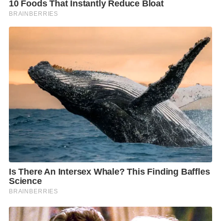
ภาพยนตร์ การศึกษา การท่องเที่ยว และเศรษฐกิจ
สร้างสรรค์ในอนาคต
อย่างไรก็ตาม ดร.สติธร ระบุว่า เดิมพันสำคัญที่สุดของ
ความสัมพันธ์ไทย–ฝรั่งเศส คือการผลักดัน FTA ไทย–EU
ให้สำเร็จ เพราะจะช่วยเปิดตลาดยุโรป ดึงดูดการลงทุน
คุณภาพสูง และลดความเสียเปรียบของไทยเมื่อเทียบกับ
ประเทศคู่แข่งอย่างเวียดนามที่มี FTA กับ EU แล้ว
พร้อมกันนี้ ยังมองว่า FTA จะกลายเป็นแรงผลักดันสำคัญ
ให้ไทยต้องยกระดับมาตรฐานด้านสิ่งแวดล้อม แรงงาน
และกฎระเบียบทางเศรษฐกิจ ซึ่งอาจนำไปสู่การปฏิรูป
เชิงโครงสร้างของประเทศในระยะยาว
อย่างไรก็ตาม นักวิชาการจากจุฬาฯ เตือนว่า ความท้าทาย
สำคัญยังอยู่ที่การปฏิรูปภายในประเทศ ไม่ว่าจะเป็น
ประเด็นมาตรฐานสิ่งแวดล้อม สิทธิมนุษยชน ปัญหา