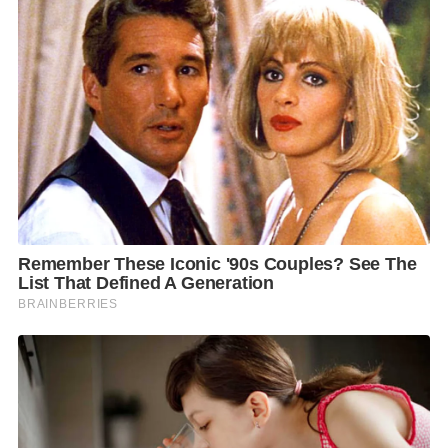
แรงงาน และเสถียรภาพทางการเมือง ซึ่งหากไทยไม่
สามารถปรับตัวได้ ความร่วมมือครั้งนี้อาจเป็นเพียง
สัญลักษณ์ทางการทูต มากกว่าการเปลี่ยนแปลงเชิง
โครงสร้างอย่างแท้จริง
ดร.สติธร กล่าวทิ้งท้ายว่า คำถามสำคัญจึงไม่ใช่ว่า ไทยใกล้
ชิดฝรั่งเศสไปเพื่ออะไร แต่คือไทยพร้อมหรือยังที่จะใช้
โอกาสนี้ในการยกระดับตัวเอง เพราะท้ายที่สุด ฝรั่งเศส
อาจเป็นมากกว่าพันธมิตรทางการทูต แต่เป็นตัวเร่งสำคัญ
ที่ช่วยผลักดันไทยออกจากกับดักรายได้ปานกลาง และ
เชื่อมไทยเข้าสู่เศรษฐกิจโลกยุคใหม่.