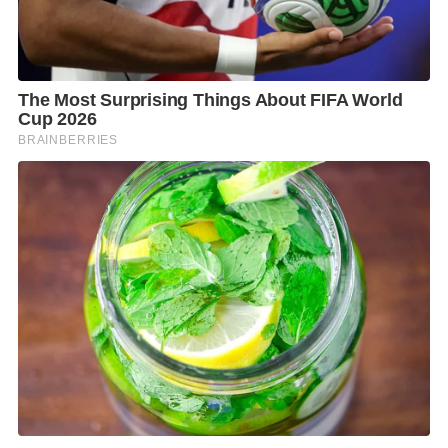
อิทธิพลทั้งด้านการทหาร เทคโนโลยี และมีบทบาทสำคัญ
ในภูมิภาคอินโด-แปซิฟิก การใกล้ชิดกับฝรั่งเศสจึง
สะท้อนว่า ไทยยังคงรักษาความยืดหยุ่นทางยุทธศาสตร์
และมีพื้นที่ในการต่อรองบนเวทีโลก
ในมิติด้านภาพลักษณ์ ดร.สติธร เห็นว่า การที่ Emmanuel
Macron ให้การต้อนรับนายกรัฐมนตรีไทยอย่างเป็น
ทางการ มีความหมายมากกว่าการเยือนทั่วไป เพราะเป็น
สัญญาณว่า ไทยกำลังกลับมาเชื่อมโยงกับโลกตะวันตกอีก
ครั้ง ซึ่งส่งผลเชิงบวกต่อความเชื่อมั่นของนักลงทุน การ
ท่องเที่ยว และบทบาทของไทยในเวทีระหว่างประเทศ
ขณะเดียวกัน ฝรั่งเศสยังถือเป็นมหาอำนาจด้านวัฒนธรรม
อาหาร แฟชั่น และอุตสาหกรรมสร้างสรรค์ ซึ่งสอดคล้อง
กับยุทธศาสตร์ Soft Power ของไทย โดยความร่วมมือ
ระหว่างสองประเทศสามารถต่อยอดได้ทั้งด้านอาหาร