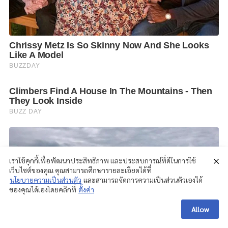
เราใช้คุกกี้เพื่อพัฒนาประสิทธิภาพ และประสบการณ์ที่ดีในการใช้
เว็บไซต์ของคุณ คุณสามารถศึกษารายละเอียดได้ที่
นโยบายความเป็นส่วนตัว
และสามารถจัดการความเป็นส่วนตัวเองได้
ของคุณได้เองโดยคลิกที่
ตั้งค่า
Allow