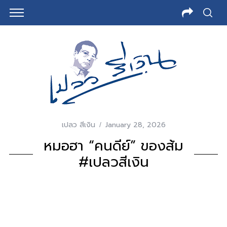
เปลว สีเงิน
January 28, 2026
หมอฮา “คนดีย์” ของส้ม
#เปลวสีเงิน