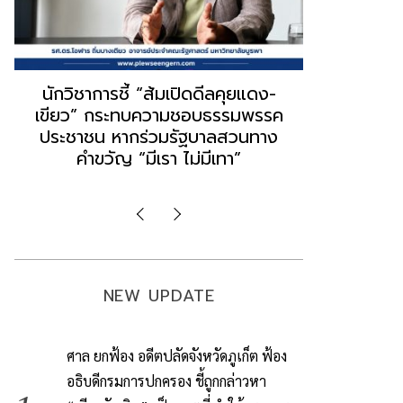
“ธนพร” ชี้หากพรรคประชาชนจับมือ
“วันวิชิต” 
“แดง-เขียว” เท่ากับทำลายตัวเอง
ล็อบบี้ทุกก
ผิดคำพูด ทลายศรัทธาฐานเสียง
ฐานเส้นเงิ
มองข่าวตั้งรัฐบาลใหม่เป็นเพียง
ข้อสันนิษ
กระแสปั่น
Imp
NEW UPDATE
ศาล ยกฟ้อง อดีตปลัดจังหวัดภูเก็ต ฟ้อง
อธิบดีกรมการปกครอง ชี้ถูกกล่าวหา