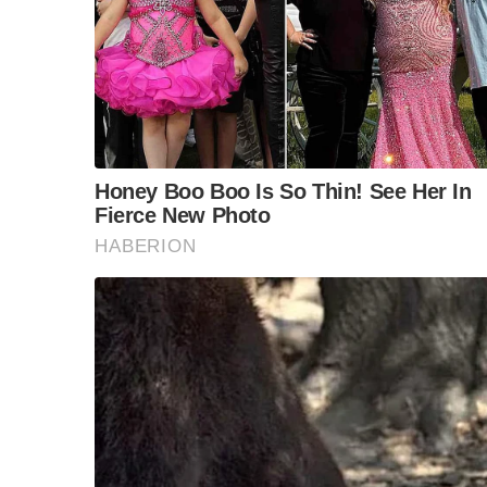
“วันวิชิต” ชี้ระบบเล
ล็อบบี้ทุกกลุ่ม ส่วน
ฐานเส้นเงิน ล็อกโ
ข้อสันนิษฐาน สร้า
Impact ทา