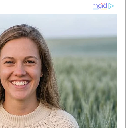
ค์กร เพิ่มขีดความสามารถและยกระดับมาตรฐานการให้
ทธิพิเศษมากมาย !! อาทิ การได้รับเสนอชื่อเข้าชิง
ช้เป็นเครื่องมือทางการตลาดเพิ่มความน่าเชื่อถือให้
อ่อนของบริษัทโดยผู้เชี่ยวชาญด้านโลจิสติกส์ เป็นต้น”
บสมัครอย่างเป็นทางการแล้วตั้งแต่วันนี้ถึง 20 พฤษภาคม
ามารถดูรายละเอียดพร้อมดาวน์โหลดใบสมัคร
เพิ่มเติมได้ที่เบอร์โทรศัพท์
09-2259-0953
Line:
39
hjeStI
S