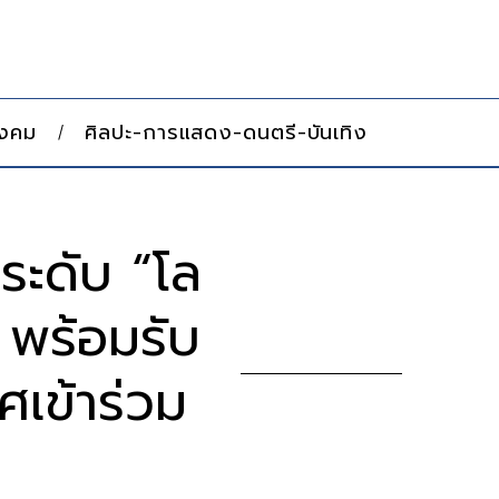
ังคม
ศิลปะ-การแสดง-ดนตรี-บันเทิง
ะดับ “โล
4 พร้อมรับ
ศเข้าร่วม