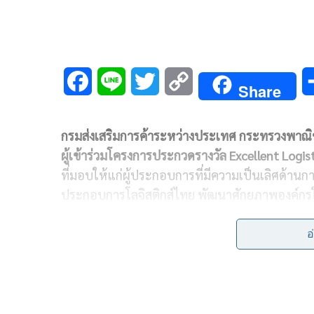
F
L
T
C
Share
a
i
w
o
กรมส่งเสริมการค้าระหว่างประเทศ กระทรวงพาณิชย
c
n
i
p
ผู้เข้าร่วมโครงการประกวดรางวัล
Excellent Logi
e
e
t
y
ที่มอบให้แก่ผู้ประกอบการที่มีความเป็นเลิศด้านกา
b
t
L
ประกอบการโลจิสติกส์ไทย พัฒนาศักยภาพองค์กรใ
รางวัล
Excellent Logistics Management Award
o
e
i
สาขาผู้ให้บริการขนส่งสินค้า (
Transportation Ser
อ
o
r
n
Services),
3. สาขาผู้ให้บริการตัวแทนในการจัด
(
International Freight Forwarding or Customs 
k
k
แบบครบวงจร (
Third Party Logistics Services:
3
เสนอชื่อพิจารณาเข้ารับรางวัล
Prime Minister’s