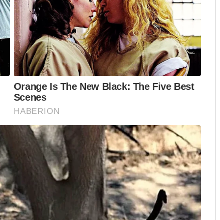
ือก สว. เปิดช่อง
นักวิชาการชี้ “ส้มเปิดดีลคุยแดง-
ปมฮั้วต้องมีหลัก
เขียว” กระทบความชอบธรรมพรรค
หวต กำหนดผล ชี้
ประชาชน หากร่วมรัฐบาลสวนทาง
งกระแส แต่ไร้
คำขวัญ “มีเรา ไม่มีเทา”
งกฎหมาย