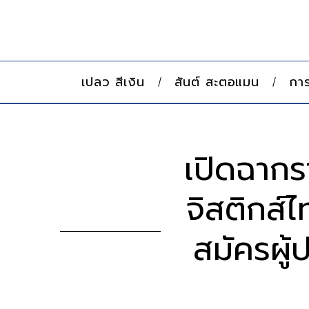
เปลว สีเงิน
สันต์ สะตอแมน
การ
เปิดฉาก
จิสติกส์ไ
สมัครผู้