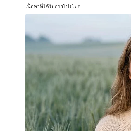
ธุรกิจบริการยอดเยี่ยม (
Trade Logistics)
“รางวัลที่สร้างโอกาสเพื่อพิสูจน์ศักยภาพขององ
บริการด้านโลจิสติกส์สู่ระดับโลกมาถึงแล้ว พร้อมสิ
รางวัล
PM Award
การนำตราสัญลักษณ์
ELMA
ไปใ
องค์กร รวมถึงการได้สำรวจเพื่อทราบจุดแข็งและจุด
ห้ามพลาด
!!
การประกวดรางวัล
ELMA
2020 เปิดรั
2563 เท่านั้น ผู้ประกอบการโลจิสติกส์ที่สนใจส
ได้ที่
http://www.tradelogistics.go.th
หรือสอบถาม
@elmaaward Email:
elmaaward@gmail.com
ดูรายละเอียดเพิ่มเติมได้ที่
https://youtu.be/UzJ
F
L
T
C
Share