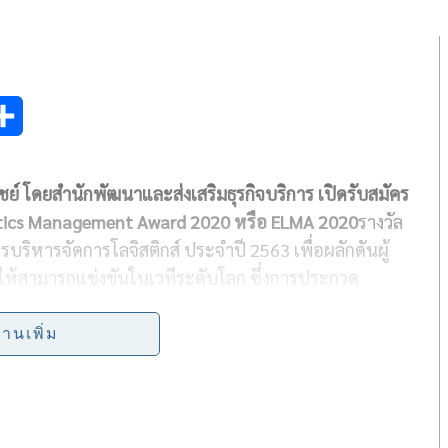
S
h
์ โดยสำนักพัฒนาและส่งเสริมธุรกิจบริการ เปิดรับสมัคร
a
stics Management Award
2020 หรือ
ELMA 2020
รางวัล
r
รบริหารจัดการโลจิสติกส์ ประจำปี 2563 เพื่อผลักดันผู้
e
ห้สามารถแข่งขันในเวทีระดับโลก ซึ่งการประกวด
2020 หรือ
ELMA 2020
แบ่งออกเป็น 4 สาขา ได้แก่ 1.
vices), 2.
สาขาผู้ให้บริการคลังสินค้า (
Warehousing
่านเพิ่ม
การขนส่งสินค้าระหว่างประเทศหรือตัวแทนออกของ
Brokerage Services)
และ 4. สาขาผู้ให้บริการ โลจิสติกส์
PL)
โดยผู้ที่ได้รับคะแนนสูงสุด ในแต่ละสาขาจะได้รับการ
 Export Award
20
20
หรือ
PM Award
ประเภทรางวัล