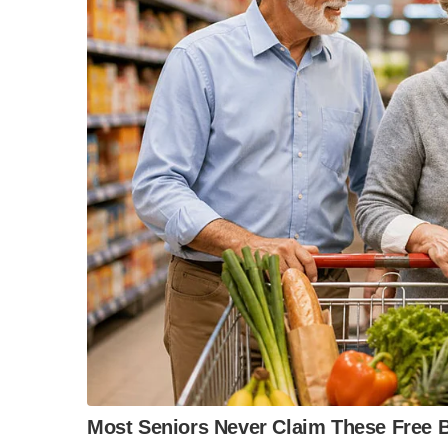
หน่วยเล็กที่สุดและอยู่หน้าแนวของพื้นที่การสู้
พื้นที่จัดการศพสนาม จะถูกแบ่งออกเป็น ๓ พื้นที่ จา
๑.ตำบลรวบรวมและส่งกลับ เป็นพื้นที่ส่วนปฏิบัติ
การค้นหา ตรวจพบ จะถูกนำมาส่งและรวบรวมในพื้น
เพียงเบื้องต้นเท่านั้น
๒.ตำบลรวบรวมพิสูจน์ทราบและส่งกลับ เป็นพื้นที่
ณ ตำบลรวบรวมศพ (หน้า) ศพจะถูกรวบรวมและส่งต่อ
อย่างละเอียด
๓.สุสานชั่วคราว สุสานฝังศพทหาร งานการทะเบียน
“วันวิชิต” ชี้ระบบเล
ตั้งแต่การรับศพจากพื้นที่การสู้รบ นำมาพิสูจน์
ล็อบบี้ทุกกลุ่ม ส่วน
ฐานเส้นเงิน ล็อกโ
รวบรวมศพหรือสุสานชั่วคราว