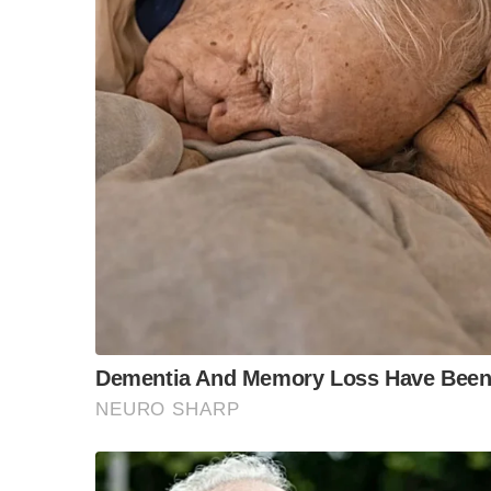
การจัดการต่อศพของทหารในกองทัพที่เสียชีวิตในระ
เป็นระบบครั้งแรกในสมัยสงครามโลกครั้งที่ ๑
อ่านไม่ผิดครับมีมาตั้งแต่สงครามโลกครั้งที่ ๑ หรือเม
S
e
หลังการสู้รบเสร็จสิ้นลง หน่วยแพทย์ทหารของกองทั
a
r
สุขาภิบาลและการอนามัยภายในกองทัพ
c
h
มีการจัดระบบและวิธีการดำเนินการต่อศพทหารขึ้
f
ทายาทของทหารผู้เสียชีวิตและประชาชนให้เกิดควา
o
r
:
ก่อนพัฒนาไปสู่หลักปฏิบัติที่สำคัญของหน่วยทห
เริ่มตั้งแต่วิธีการพิสูจน์ทราบเพื่อระบุตัวตนขอ
ทหารได้รับทราบ