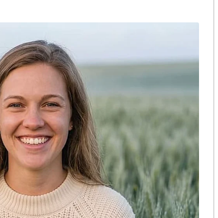
งกระแส แต่ไร้
คำขวัญ “มีเรา ไม่มีเทา”
งกฎหมาย
ำนวยการ นายทหารการทะเบียนศพ และเจ้าหน้าที่หมวดการศพ
อยครับ
ิน จะถูกส่งกลับไปตามขั้นตอนจากตำบลรวบรวมและส่ง
พยาบาลหรือ เสียชีวิตลงระหว่างทางจะถูกส่งกลับมายังตำบล
ฟื้นฟูศพ จัดทำทะเบียนศพ พิสูจน์ทราบรายบุคคลและส่งศพ
วร
ื่อง ตั้งแต่ตำบลที่พบศพ ตำบลรวบรวมและส่งกลับ ตำบล
ื่อยมาทุกขั้นตอนการส่งกลับ
ือ