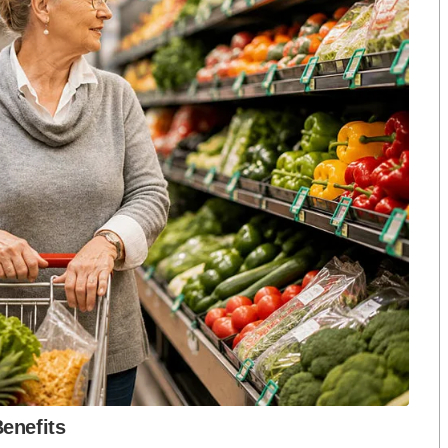
รบมากที่สุด คือ หมวดการศพ กองทหารพลาธิการต่างๆ
กพื้นที่ด้านหน้าส่งต่อมายังพื้นที่ด้านหลัง คือ
การ แรกสุด หรือเรียกว่า ณ ตำบลรวบรวมศพ ศพที่ได้จาก
ที่นี้เป็นพื้นที่แรก โดยจะทำหลักฐานและพิสูจน์ทราบ
ส่วนปฏิบัติการที่อยู่ถัดลงมาจาก ตำบลรวบรวมและส่งกลับ
มายังพื้นที่นี้ เพื่อทำการพิสูจน์ทราบเป็นรายบุคคล
ศพ เป็นการดำเนินการเกี่ยวกับ การทำทะเบียนศพ เริ่ม
ือก สว. เปิดช่อง
นักวิชาการชี้ “ส้มเปิดดีลคุยแดง-
ทราบเพื่อระบุตัวบุคคลและเตรียมการส่งศพ กลับไปตำบล
ปมฮั้วต้องมีหลัก
เขียว” กระทบความชอบธรรมพรรค
หวต กำหนดผล ชี้
ประชาชน หากร่วมรัฐบาลสวนทาง