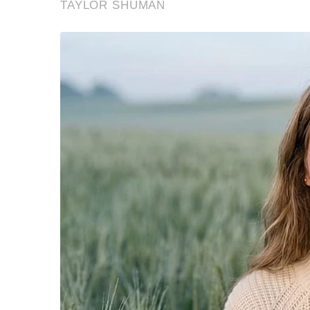
ข้อสันนิษฐาน สร้า
Impact ทา
มีเจ้าหน้าที่ที่เกี่ยวข้องคือ เจ้าหน้าที่ส่วนอ
การจัดการศพทหารมีระเบียบและขั้นตอนอยู่ไม่น้
การดำเนินกรรมวิธีต่อศพทหารมีอยู่ ๒ ขั้นตอน
๑.การค้นหา ฟื้นฟูและส่งศพกลับ ศพและทรัพย์ส
กลับ ตามลำดับ รวมทั้งผู้ที่เสียชีวิตในสถานีปฐม
รวบรวมศพนี้ ซึ่งจะมีเจ้าหน้าที่ดำเนินกรรมวิธี
กลับไปยังสุสานชั่วคราว หรือสุสานฝังศพทหารถา
๒.การพิสูจน์ทราบ เป็นกรรมวิธีที่กระทำโดยต่อเน
รวบรวมพิสูจน์ทราบและส่งกลับตามลำดับ กระทำเร
ประเภทการพิสูจน์ทราบปกติแบ่งเป็น ๒ ประเภท ค