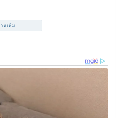
e
หารสมัยสงครามเวียดนาม
่านเพิ่ม
ดนามถึง ๕๘,๒๒๐ นาย
งให้เห็นถึงคำมั่นของเวียดนามในการปฏิบัติความตกลง
งค้นหาและส่งมอบกันอยู่