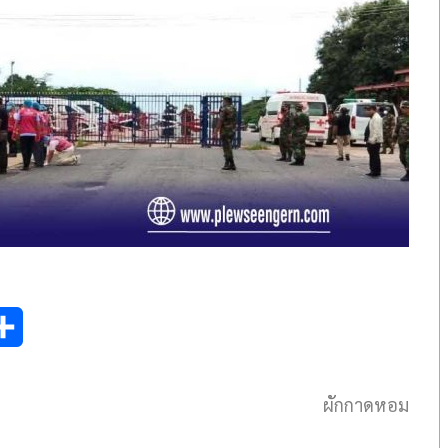
S
h
ผักกาดหอม
a
r