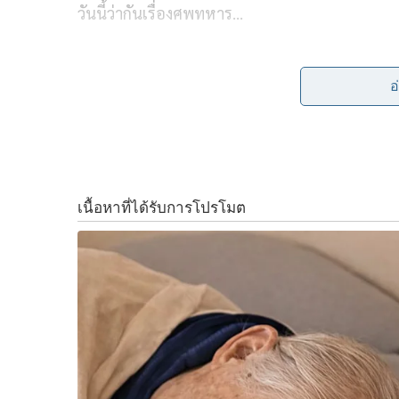
วันนี้ว่ากันเรื่องศพทหาร…
b
t
L
เราได้ข่าวบ่อยๆ ว่า กองทัพอเมริกาตามหาอัฐิท
o
e
i
อ
o
r
n
มีบันทึกว่าทหารอเมริกาเสียชีวิตในสงครามเวีย
k
k
ทหารชาวแคลิฟอร์เนียตายมากสุดถึง ๕,๕๗๕ นาย
อัฐิที่ต้องตามหาว่ากันว่ามีหลักพันราย
การค้นหานี้เป็นไปตามข้อตกลงปารีสปี ๒๕๑๖ แสด
กับอเมริกา และความเป็นมนุษย์
สงครามเวียดนามจบไปร่วม ๕๐ ปีแล้ว ทุกวันนี้ก็ยั