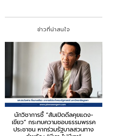
ข่าวที่น่าสนใจ
“ธนพร” ชี้หากพรรคประชาชนจับมือ
“วันวิชิต” 
“แดง-เขียว” เท่ากับทำลายตัวเอง
ล็อบบี้ทุกก
ผิดคำพูด ทลายศรัทธาฐานเสียง
ฐานเส้นเงิ