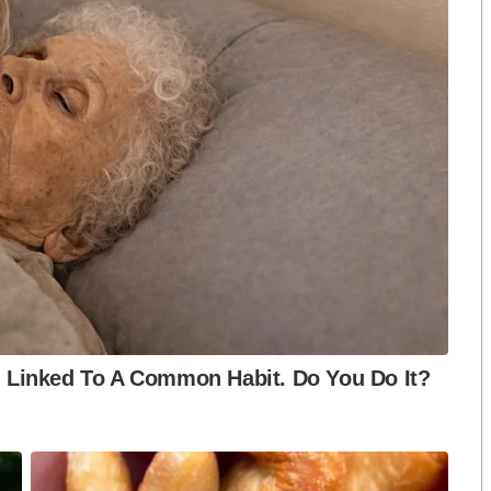
หว่างการสู้รบเริ่มมีการดำเนินการและวิธีปฏิบัติอย่าง
ื่อ ๑๐๗ ปีที่แล้ว!
พสหรัฐฯ ก็เริ่มทำงานทันที เพื่อแก้ปัญหาเรื่อง
นมาใช้ในกองทัพ เพื่อรักษาขวัญกำลังใจของทหาร
มเชื่อมั่นต่อรัฐบาล
ารเรียกว่า “การศพสนาม”
งทหาร การบริหารจัดการศพ การฝังศพ การแจ้งข่าวให้ญาติ