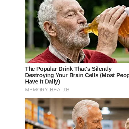
และการนำร่างทหารนั้นกลับสู่ประเทศมาตุภูมิข
สมเกียรติ
เรื่องนี้สำคัญมากครับ เพราะได้พัฒนามาเรื่อยๆ 
พลเรือน
เป็นแนวทางที่ใช้กันทั่วโลก
ในภาวะยามศึกสงคราม กองทัพจะมีหน่วยเหล่าที่
พลาธิการ
ข้อมูลของกองทัพ ทหารพลาธิการ มีหน้าที่ดำเนิ
ต่อศพทหารและนำศพทหาร ที่เสียชีวิตจากการสู้รบใน
ของทหารที่เสียชีวิตได้นำไปประกอบพิธีทางศาสน