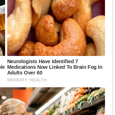
องตนเองเพื่อดำเนินการตามหลักศาสนาอย่างเหมาะสมและ
จนมีการนำไปปรับใช้กับแผนรองรับภัยพิบัติของฝ่าย
ดำเนินการเรื่องการศพสนามโดยตรง คือเหล่าทหาร
นการงานการทะเบียนศพ พิสูจน์ทราบ การดำเนินกรรมวิธี
พื้นที่สงคราม กลับมายังพื้นที่แนวหลัง เพื่อให้ญาติ
า