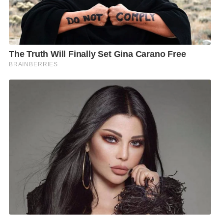
สอดคล้องกับสภาพเศรษฐกิจและสภาพอากาศในบริบท
ของแต่ละพื้นที่” นายคารมระบุ
F
L
T
C
S
Share
a
i
w
o
h
c
n
i
p
a
e
e
t
y
r
b
t
L
e
o
e
i
o
r
n
k
k