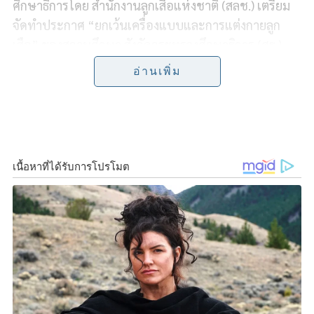
e
e
t
y
r
ศึกษาธิการโดย สำนักงานลูกเสือแห่งชาติ (สลช.) เตรียม
จัดทำประกาศ “ยกเว้นเครื่องแบบและการแต่งกายลูก
b
t
L
e
เสือ” ของสถานศึกษา สังกัดกระทรวงศึกษาธิการ (ศธ.)
o
e
i
โดยจะมีการประกาศอย่างเป็นทางการภายในเดือน
อ่านเพิ่ม
เม.ย.นี้
o
r
n
k
k
สำหรับชุดลูกเสือตามกฎกระทรวง มีอยู่ด้วยกัน 3 ชุด
ประกอบด้วย ชุดพิธีการ ชุดฝึก และชุดลำลอง ซึ่งในเรื่อง
ของการจัดการเรียนการสอนนั้น โรงเรียนสามารถเป็นผู้
กำหนดเครื่องแบบตามความเหมาะสมของแต่ละพื้นที่ได้
เลย อาทิ เมื่อมีการจัดกิจกรรมเรียนวิชาลูกเสือ ผู้เรียน
สามารถแต่งกายเพียงชุดพละ หรือชุดนักเรียนที่เด็ก
นักเรียนมีอยู่แล้ว และใช้ผ้าพันคอลูกเสือกำหนดเป็น
สัญลักษณ์ของการเข้าเรียนหรือเข้าร่วมกิจกรรมแทนได้
“มาตการดังกล่าว จะช่วยลดภาระค่าใช้จ่ายให้แก่ผู้
ปกครองก่อนเปิดเทอม ทั้งนี้เป็นการดำเนินการให้