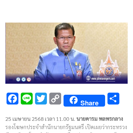
F
L
T
C
S
Share
a
i
w
o
h
25 เมษายน 2568 เวลา 11.00 น.
นายคารม พลพรกลาง
c
n
i
p
a
รองโฆษกประจำสำนักนายกรัฐมนตรี เปิดเผยว่ากระทรวง