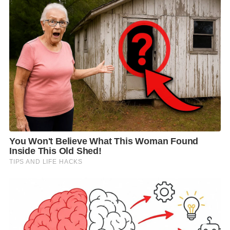
แนวทางและวิธีการเพื่อความปลอดภัยในการใช้รถให้กับ
รัฐบาลและกระทรวงคมนาคมแล้ว แต่รัฐบาลเพิกเฉย ไม่
สนใจความเดือดร้อนหรือความสูญเสียของประชาชน จึง
ไม่ขับเคลื่อนมาตรการต่าง ๆ ออกมาแก้ปัญหา ทำให้เกิด
เหตุซ้ำซากและความสูญเสียบ่อยครั้ง
“ครั้งนี้นับว่าเป็นโชคดีที่มีน้อง อายุ 15 ที่โดยสารมาด้วย
มีปฏิภาณไหวพริบ สามารถช่วยเปิดประตูฉุกเฉิน ทำให้ผู้
โดยสารส่วนใหญ่ออกมาได้ทัน ไม่เช่นนั้นก็จะเกิด
โศกนาฏกรรมเหมือนที่ผ่านมา ซึ่งรัฐบาลควรตระหนักถึง
ความปลอดภัยและสวัสดิภาพของประชาชน โดยเฉพาะ
ในระดับรากหญ้าและผู้มีรายได้น้อยมากกว่านี้”
พล.ต.ท.ปิยะ กล่าว
ด้าน
ดร.ม.ล.กรกสิวัฒน์ เกษมศรี
กรรมการบริหารพรรค
พลังประชารัฐ กล่าวว่า พรรคพลังประชารัฐได้ติดตาม