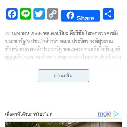
F
L
T
C
S
Share
a
i
w
o
h
22 เมษายน 2568
พล.ต.ท.ปิยะ ต๊ะวิชัย
โฆษกพรรคพลัง
c
n
i
p
a
ประชารัฐ(พปชร.)กล่าวว่า
พล.อ.ประวิตร วงษ์สุวรรณ
e
e
t
y
r
หัวหน้าพรรคพลังประชารัฐ ขอแสดงความเสียใจกับญาติ
ผู้สูญเสียและบาดเจ็บจากเหตุการณ์รถโดยสารประจำทาง
b
t
L
e
เส้นทางระยอง-หนองคาย ชนท้ายรถบรรทุกพ่วงและเกิด
o
e
i
เพลิงลุกไหม้ที่ จ.ปราจีนบุรี เมื่อวันที่ 21 เมษายน ที่ผ่าน
อ่านเพิ่ม
มา โดยมีผู้ได้รับบาดเจ็บ 20 ราย และมีผู้เสียชีวิตในที่เกิด
o
r
n
เหตุแล้วอย่างน้อย 7 ราย ซึ่งกรณีดังกล่าวเป็นอุบัติเหตุที่
k
k
ซ้ำรอยกับกรณีรถบัสนักเรียนและครูที่เกิดเหตุเพลิงไหม้
ขณะวิ่งอยู่บนถนนวิภาวดีรังสิต เมื่อวันที่ 1 ตุลาคม 2567
จนมีผู้เสียชีวิตจำนวนมาก
พล.ต.ท.ปิยะ กล่าวต่อว่า พรรคพลังประชารัฐได้เคยเสนอ