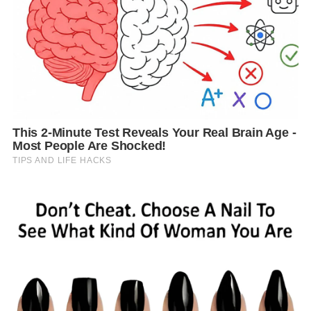
ประเด็นปัญหาของรถโดยสารที่ติดตั้งระบบก๊าซ NGV
และเมื่อเกิดอุบัติเหตุจะเกิดไฟไหม้รุนแรงมีคนเสียชีวิต
นั้น นอกจากเกิดขึ้นจากการติดตั้งที่ไม่ได้มาตรฐานแล้ว
ภาครัฐยังกำหนดมาตรฐาน มอก.2333 ที่ต่ำกว่ามาตรฐาน
สากลในเรื่องลิ้นเปิดปิดการจ่ายก๊าซที่หัวถัง
ทั้งนี้ มาตรฐาน มอก.ผู้ใช้เลือกได้ว่าจะใช้ลิ้นปิด-เปิดด้วย
มือหรือลิ้นปิด-เปิดอัตโนมัติก็ได้ แต่ตามมาตรฐานสากล
ต้องมีทั้งลิ้นปิด-เปิดอัตโนมัติ และลิ้นปิด-เปิดด้วยมือ เพื่อ
ความปลอดภัยสูงสุดเมื่อระบบก๊าซรั่ว จะตัดการจ่ายก๊าซ
จากถังทันที ซึ่งตนเคยยื่นหนังสือถึงรัฐบาลให้ตรวจสอบ
และแก้ไข เมื่อวันที่ 24 ต.ค.67 ไปแล้ว
“พรรคพลังประชารัฐจึงเสนอแนวทางป้องกันไม่ให้เกิด
โศกนาฏกรรมกับพี่น้องคนไทยขึ้นอีกคือ ควรกำหนดให้
รถโดยสารสาธารณะต้องติดตั้งลิ้นปิด-เปิดอัตโนมัติ (โซลิ
นอยด์วาล์ว) เพิ่มเติมที่ถังทุกใบ ปัจจุบันมีค่าใช้จ่าย