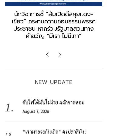
“ธนพร” ชี้หากพรรคประชาชนจับมือ
“วันวิชิต” 
“แดง-เขียว” เท่ากับทำลายตัวเอง
ล็อบบี้ทุกก
ผิดคำพูด ทลายศรัทธาฐานเสียง
ฐานเส้นเงิ
มองข่าวตั้งรัฐบาลใหม่เป็นเพียง
ข้อสันนิษ
กระแสปั่น
Imp
NEW UPDATE
ดับไฟใต้มันไม่ง่าย #ผักกาดหอม
August 7, 2026
“เรามาอวยกันเถิด” #เปลวสีเงิน