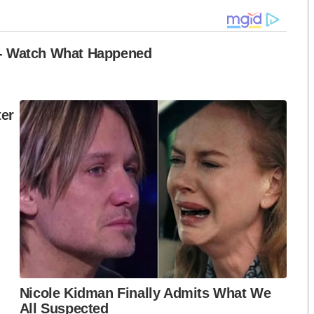
าร่วม
ยส่งเสริมภูมิปัญญาการนวดไทย ด้วยการส่งเสริมและยก
ร้างความมั่นใจให้กับผู้รับบริการ และสนับสนุนให้นำ
าแผนปัจจุบัน โดยกรมการแพทย์แผนไทยและการแพทย์ทาง
์แผนไทย ได้เร่งเดินหน้าเพิ่มความเชี่ยวชาญพิเศษให้
้ามเนื้อและเยื่อพังผืด (Office syndrome) โรคหัวไหล่
นประสาท (ปวดสลักเพชร) หมอนรองกระดูกทับเส้นประสาท
ผู้ป่วยที่มีอาการเรื้อรังเหล่านี้ได้มีคุณภาพชีวิตที่ดีขึ้น
เฉพาะด้านก็จะได้รับค่าตอบแทนหรือรายได้เพิ่มขึ้น
มความเชี่ยวชาญพิเศษเฉพาะด้านของหมอนวดไทย ยัง
ละส่งเสริมภาพลักษณ์ของประเทศไทยในฐานะศูนย์กลาง
พัฒนาทักษะความเชี่ยวชาญเฉพาะทางของหมอนวดไทย
ล่าว