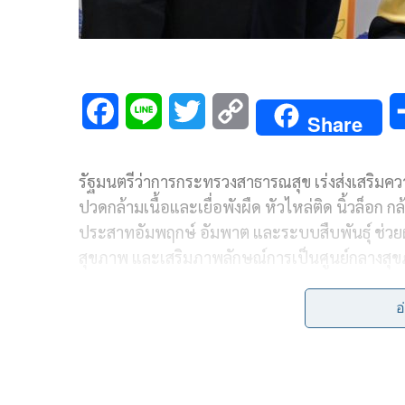
F
L
T
C
Share
a
i
w
o
รัฐมนตรีว่าการกระทรวงสาธารณสุข เร่งส่งเสริมค
c
n
i
p
ปวดกล้ามเนื้อและเยื่อพังผืด หัวไหล่ติด นิ้วล็อ
e
e
t
y
ประสาทอัมพฤกษ์ อัมพาต และระบบสืบพันธุ์ ช่วยผู้ป่
b
t
L
สุขภาพ และเสริมภาพลักษณ์การเป็นศูนย์กลางสุ
o
e
i
22 ธันวาคม 2567 ที่ กรมสนับสนุนบริการสุขภา
อ
o
r
n
ว่าการกระทรวงสาธารณสุข แถลงข่าว “
การส่งเสร
คณะที่ปรึกษารัฐมนตรีว่าการกระทรวงสาธารณสุ
k
k
นพ.สมฤกษ์ จึงสมาน
อธิบดีกรมการแพทย์แผนไทย