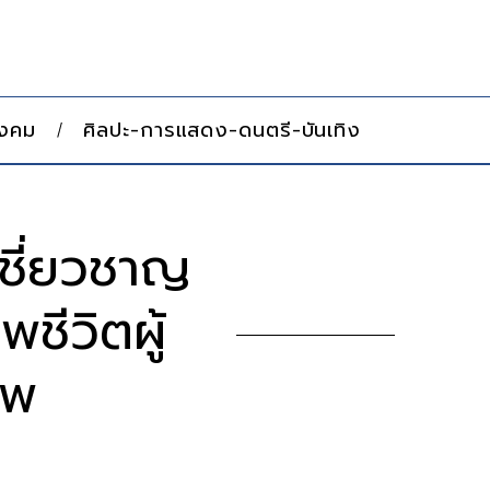
ังคม
ศิลปะ-การแสดง-ดนตรี-บันเทิง
ชี่ยวชาญ
ชีวิตผู้
าพ