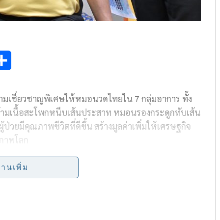
S
h
วามเชี่ยวชาญพิเศษให้หมอนวดไทยใน 7 กลุ่มอาการ ทั้ง
a
ก กล้ามเนื้อสะโพกหนีบเส้นประสาท หมอนรองกระดูกทับเส้น
r
วยมีคุณภาพชีวิตที่ดีขึ้น สร้างมูลค่าเพิ่มให้เศรษฐกิจ
e
ขภาพโลก
พ กระทรวงสาธารณสุข
นายสมศักดิ์ เทพสุทิน
รัฐมนตรี
่านเพิ่ม
ิมและยกระดับการนวดไทย
” โดยมี
ดร.โฆสิต สุวินิจจิต
ข
นพ.โอภาส การย์กวินพงศ์
ปลัดกระทรวงสาธารณสุข
และการแพทย์ทางเลือก
ดร.นพ.ภานุวัฒน์ ปานเกตุ
อธิบดี