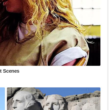
ือก สว. เปิดช่อง
นักวิชาการชี้ “ส้มเปิดดีลคุยแดง-
ปมฮั้วต้องมีหลัก
เขียว” กระทบความชอบธรรมพรรค
หวต กำหนดผล ชี้
ประชาชน หากร่วมรัฐบาลสวนทาง
งกระแส แต่ไร้
คำขวัญ “มีเรา ไม่มีเทา”
งกฎหมาย