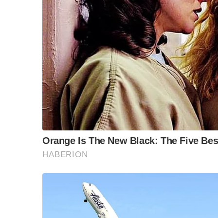
“วันวิชิต” ชี้ระบบเล
ล็อบบี้ทุกกลุ่ม ส่วน
ฐานเส้นเงิน ล็อกโ
ข้อสันนิษฐาน สร้า
Impact ทา