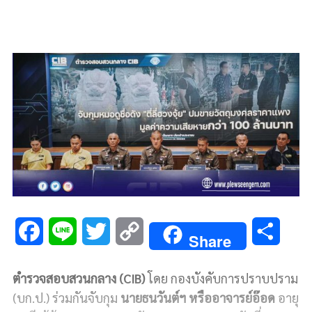
F
L
T
C
S
Share
a
i
w
o
h
ตำรวจสอบสวนกลาง (CIB)
โดย กองบังคับการปราบปราม
c
n
i
p
a
(บก.ป.) ร่วมกันจับกุม
นายธนวันต์ฯ หรืออาจารย์อ๊อด
อายุ