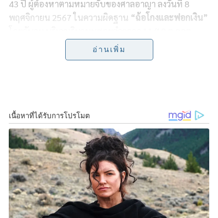
e
e
t
y
r
43 ปี ผู้ต้องหาตามหมายจับของศาลอาญา ลงวันที่ 8
พฤศจิกายน 2567 ในความผิดฐาน
“ฉ้อโกงและฟอกเงิน”
b
t
L
e
โดยจับกุม บริเวณริมถนนซอยลำลูกกา 11/18 ต.คูคต
o
e
i
อ.ลำลูกกา จ.ปทุมธานี
อ่านเพิ่ม
o
r
n
สืบเนื่องจาก ผู้เสียหายได้รู้จักนายธนวันต์ฯ หรืออาจารย์
k
k
อ๊อด ผ่านการชมรายการโทรทัศน์ต่างๆ ที่มีการนำเสนอ
ศาสตร์การดูฮวงจุ้ยของนายธนวันต์ฯ ผู้เสียหายจึงติดต่อ
ให้นายธนวันต์ฯ เข้ามาดูฮวงจุ้ยที่บ้านของตน หลังจากนั้น
นายธนวันต์ฯ มีการโน้มน้าวให้เชื่อว่า มีความจำเป็นต้อง
ซื้อวัตถุมงคลต่าง ๆ เพื่อเสริมดวงและแก้เคล็ด โดยมีการ
เรียกเก็บเงินหลายครั้ง รวมเป็นเงินกว่า 60 ล้านบาท แต่
ไม่ได้มีการจัดส่งวัตถุมงคลตามที่ตกลงกัน
จากการสืบสวนสอบสวนพบว่ามีผู้เสียหายถูกหลอกลวง
จำนวน 67 ราย มูลค่าความเสียหายรวมมากกว่า 100 ล้าน
บาท ต่อมาศาลอาญาได้ออกหมายจับนายธนวันต์ฯ จาก