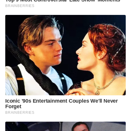
Line Open Chat *เพิ่มช่องทางการรับข่าวสาร
จากเว็บไซต์ *อ่านคอลัมน์ เปลว สีเงิน ก่อนใคร
*ส่งตรงถึงมือทุกคืน *เปิดกว้างเพื่อแฟนคอลัมน์
พูดคุยแบบกันเอง ทุกเรื่องราว ข่าวสารบ้านเมือง
สังคม ฯลฯ
F
L
T
C
S
Share