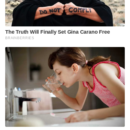
นั้นเจ้าหน้าที่ตำรวจได้สืบสวนทราบว่า นายธนวันต์ฯ ได้
กลับมาหลบซ่อนตัวอยู่ที่บ้านพัก ซึ่งเป็นที่ตั้งสำนักงาน
ของบริษัท ตี่ลี่ ฮวงจุ้ย จำกัด จึงได้นำกำลังเข้าทำการตรวจ
สอบ เจ้าหน้าที่ชุดจับกุมได้พบตัว นายธนวันต์ฯ เดินออก
มาจากสำนักงานของบริษัทฯ ดังกล่าว จึงเข้าไปแสดงตัว
และทำการจับกุม จากนั้นนำตัวนายธนวันต์ฯ ส่งพนักงาน
สอบสวนเพื่อดำเนินคดีตามกฎหมายต่อไป
ผลการปฏิบัติภายใต้การอำนวยการของ พล.ต.ท.จิรภพ
ภูริเดช ผบช.ก., พล.ต.ต.มนตรี เทศขัน ผบก.ป.,
พ.ต.อ.มนูญ แก้วก่ำ ผกก.1 บก.ป. สั่งการให้ พ.ต.ท.กฤษฎา
พลายละหาร, พ.ต.ต.เอกรัฐ จันทร์มณี, พ.ต.ต.ธีรพงศ์ ตา
บัวตูม สว.กก.1 บก.ป., พร้อมเจ้าหน้าที่ตำรวจ กก.1
บก.ป.ดำเนินการ