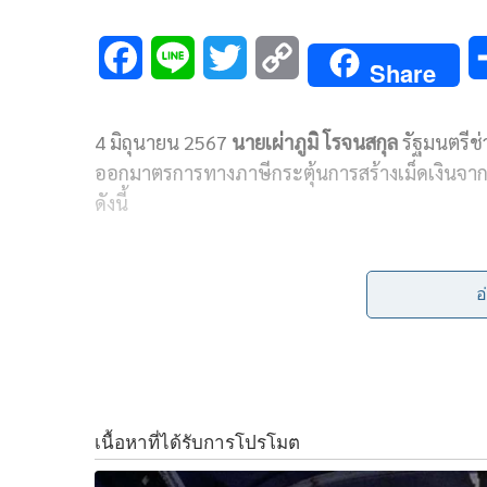
F
L
T
C
Share
a
i
w
o
4 มิถุนายน 2567
นายเผ่าภูมิ โรจนสกุล
รัฐมนตรีช่
c
n
i
p
ออกมาตรการทางภาษีกระตุ้นการสร้างเม็ดเงินจาก
e
e
t
y
ดังนี้
b
t
L
1. มาตรการภาษีกระตุ้นสัมมนาในประเทศ (สำหรับ
o
e
i
ค่าห้องพัก ค่าขนส่ง หรือรายจ่ายอื่นที่เกี่ยวข้อ
อ
o
r
n
หรือค่าบริการของผู้ประกอบธุรกิจนำเที่ยวเพื่อกา
พฤศจิกายน 2567 หักเป็นรายจ่ายในการคำนวณภาษีเง
k
k
1.1 หักรายจ่ายได้ 2 เท่า สำหรับการอบรมสัมมนาที่จ
อื่นใดที่อธิบดีกรมสรรพากรประกาศกำหนด