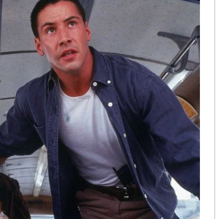
ี่จัดในท้องที่อื่นนอกจากท้องที่ตามข้อ 1.1
1 และข้อ 1.2 ต่อเนื่องกัน ให้หักรายจ่ายที่สามารถแยกได้
ถ้าแยกไม่ได้ให้หัก 1.5 เท่าของรายจ่ายตามที่จ่ายจริง
รับบุคคลธรรมดา) บุคคลธรรมดาสามารถนำค่าบริการที่จ่าย
่าที่พักในโรงแรม ค่าที่พักโฮมสเตย์ไทยหรือค่าที่พักใน
ที่ยวใน “จังหวัดท่องเที่ยวรอง” ได้ตามที่จ่ายจริง ไม่เกิน
ินได้บุคคลธรรมดา ตั้งแต่ 1 พฤษภาคม ถึง 30
Low Season)
ตามมาตรา 86/4 แห่งประมวลรัษฎากร ในรูปแบบ
์และใบรับอิเล็กทรอนิกส์ (e-Tax Invoice & e-Receipt)
่นคือ กระตุ้นการเที่ยวเมืองรอง และกระตุ้นการเที่ยวช่วง