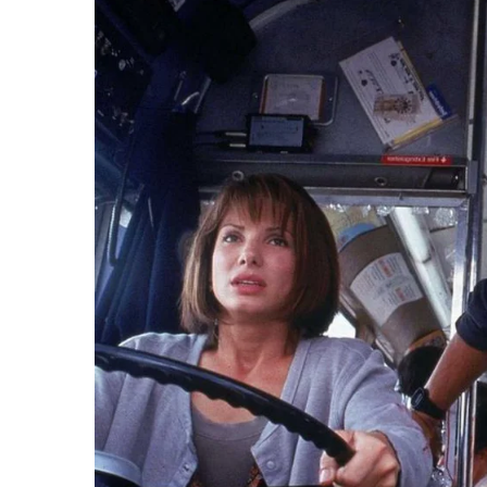
1.2 หักรายจ่ายได้ 1.5 เท่า สำหรับการอบรมสัมมนาท
1.3 ในกรณีที่การสัมมนาเกิดขึ้นในท้องที่ตามข้อ 1.
S
ว่าเกิดขึ้นในท้องที่ใดตามข้อ 1.1 หรือข้อ 1.2 และ
e
a
2. มาตรการภาษีกระตุ้นท่องเที่ยวเมืองรอง (สำห
r
c
ให้แก่ผู้ประกอบธุรกิจนำเที่ยว หรือที่ได้จ่ายเป็นค
h
สถานที่พักที่ไม่เป็นโรงแรม สำหรับการเดินทางท่องเ
f
15,000 บาท หักเป็นค่าใช้จ่ายในการคำนวณภาษีเง
o
พฤศจิกายน 2567 ซึ่งเป็นช่วงนอกฤดูท่องเที่ยว (
r
:
ทั้ง 2 มาตรการ ต้องมีใบกำกับภาษีแบบเต็มรูป
อิเล็กทรอนิกส์ผ่านระบบใบกำกับภาษีอิเล็กทรอนิกส
ทั้ง 2 มาตรการนี้จะตอบโจทย์ 2 อย่างพร้อมๆกัน นั
Low Season