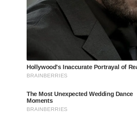
“วันวิชิต” ชี้ระบบเล
ล็อบบี้ทุกกลุ่ม ส่วน
ฐานเส้นเงิน ล็อกโ
ข้อสันนิษฐาน สร้า
Impact ทา