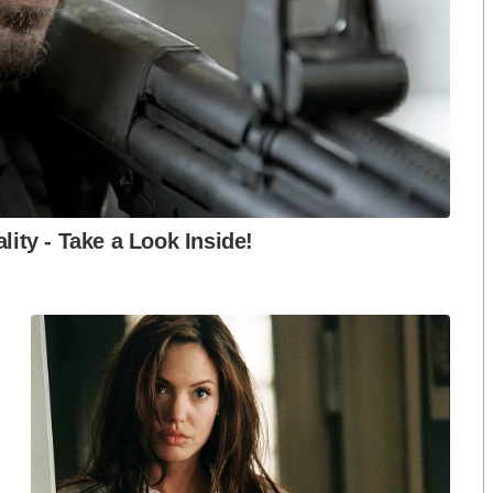
ือก สว. เปิดช่อง
นักวิชาการชี้ “ส้มเปิดดีลคุยแดง-
ปมฮั้วต้องมีหลัก
เขียว” กระทบความชอบธรรมพรรค
หวต กำหนดผล ชี้
ประชาชน หากร่วมรัฐบาลสวนทาง
งกระแส แต่ไร้
คำขวัญ “มีเรา ไม่มีเทา”
งกฎหมาย