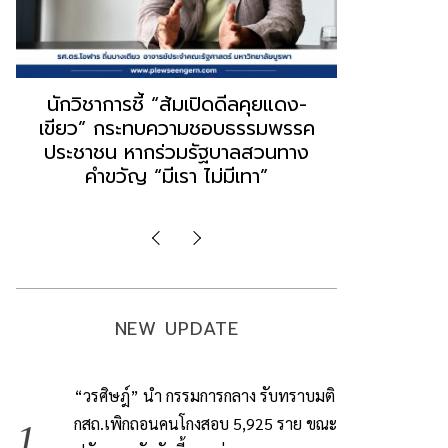
“ธนพร” ชี้หากพรรคประชาชนจับมือ
“วันวิชิต” 
“แดง-เขียว” เท่ากับทำลายตัวเอง
ล็อบบี้ทุกก
ผิดคำพูด ทลายศรัทธาฐานเสียง
ฐานเส้นเงิ
มองข่าวตั้งรัฐบาลใหม่เป็นเพียง
ข้อสันนิษ
กระแสปั่น
Imp
NEW UPDATE
“วรศิษฎ์” นำ กรรมการกลาง รับทราบมติ
กสถ.เพิกถอนคนโกงสอบ 5,925 ราย ขณะ