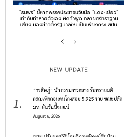
ะทบ
“ธนพร” ชี้หากพรรคประชาชนจับมือ “แดง-เขียว”
“วั
าล
เท่ากับทำลายตัวเอง ผิดคำพูด ทลายศรัทธาฐาน
เสียง มองข่าวตั้งรัฐบาลใหม่เป็นเพียงกระแสปั่น
ก
NEW UPDATE
“วรศิษฎ์” นำ กรรมการกลาง รับทราบมติ
กสถ.เพิกถอนคนโกงสอบ 5,925 ราย ขณะปลัด
มท. ยันวันนี้จบแน่
August 6, 2026
BRN ปรับยุทธวิธี โจมตีภาพลักษณ์รัฐ ป่วน