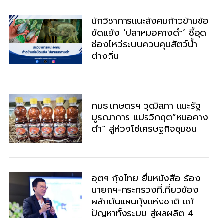
นักวิชาการแนะสังคมก้าวข้ามข้อ
ขัดแย้ง ‘ปลาหมอคางดำ’ ชี้อุด
ช่องโหว่ระบบควบคุมสัตว์น้ำ
ต่างถิ่น
กมธ.เกษตรฯ วุฒิสภา แนะรัฐ
บูรณาการ แปรวิกฤต”หมอคาง
ดำ” สู่ห่วงโซ่เศรษฐกิจชุมชน
อุตฯ กุ้งไทย ยื่นหนังสือ ร้อง
นายกฯ-กระทรวงที่เกี่ยวข้อง
ผลักดันแผนกุ้งแห่งชาติ แก้
ปัญหาทั้งระบบ สู่ผลผลิต 4