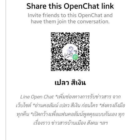
v
i
g
a
t
i
o
n
Line Open Chat *เพิ่มช่องทางการรับข่าวสาร จาก
เว็บไซต์ *อ่านคอลัมน์ เปลว สีเงิน ก่อนใคร *ส่งตรงถึงมือ
ทุกคืน *เปิดกว้างเพื่อแฟนคอลัมน์พูดคุยแบบกันเอง ทุก
เรื่องราว ข่าวสารบ้านเมือง สังคม ฯลฯ