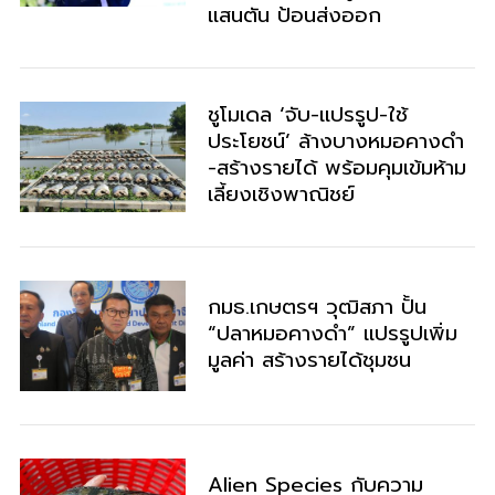
แสนตัน ป้อนส่งออก
ชูโมเดล​ ‘จับ-แปรรูป-ใช้
ประโยชน์’​ ล้างบางหมอคางดำ​
-สร้างรายได้​ พร้อมคุมเข้มห้าม
เลี้ยงเชิงพาณิชย์​
กมธ.เกษตรฯ วุฒิสภา ปั้น
“ปลาหมอคางดำ” แปรรูปเพิ่ม
มูลค่า สร้างรายได้ชุมชน
Alien Species กับความ