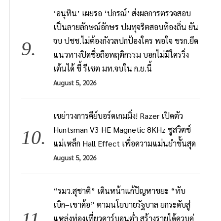
‘อนุทิน’ เผยรอ ‘ปกรณ์’ ส่งผลการตรวจสอบ
เป็นลายลักษณ์อักษร ปมทุจริตสอบท้องถิ่น ยัน
จบ ปชช.ไม่ต้องกังวลปกป้องใคร พอใจ ขรก.ยึด
แนวทางปิดชื่อถือพฤติกรรม บอกไม่มีใครวิ่ง
เต้นได้ ชี้ รีเซต มท.จบใน ก.ย.นี้
August 5, 2026
เขย่าวงการคีย์บอร์ดเกมมิ่ง! Razer เปิดตัว
Huntsman V3 HE Magnetic 8KHz ชูสวิตช์
แม่เหล็ก Hall Effect เพื่อความแม่นยำขั้นสุด
August 5, 2026
“รมว.สุชาติ” เดินหน้าแก้ปัญหาขยะ “ทับ
เบิก–เขาค้อ” ตามนโยบายรัฐบาล ยกระดับสู่
แหล่งท่องเที่ยวคาร์บอนต่ำ สร้างรายได้ควบคู่