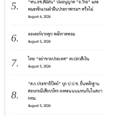
“หน.อช.สิมิลัน” ปมอนุญาต “อ.วีระ” และ
คณะพักแรมฝ่าฝืนประกาศกรมฯ หรือไม่
August 6, 2026
ออเดอร์จากคุก! #ผักกาดหอม
August 5, 2026
S
ไทย “อย่าขายประเทศ” #เปลวสีเงิน
e
a
August 5, 2026
r
c
h
“ส.ก.ประชาธิปัตย์” บุก ป.ป.ช. ยื่นหลักฐาน
f
สอบกรณีเสียบบัตร-ลงคะแนนแทนกันในสภา
o
กทม.
r
August 5, 2026
: