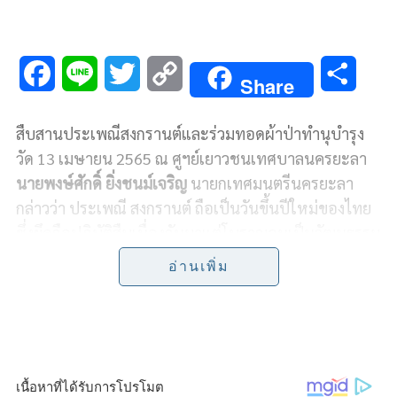
F
L
T
C
S
Share
a
i
w
o
h
สืบสานประเพณีสงกรานต์และร่วมทอดผ้าป่าทำนุบำรุง
c
n
i
p
a
วัด 13 เมษายน 2565 ณ ศูฯย์เยาวชนเทศบาลนครยะลา
e
e
t
y
r
นายพงษ์ศักดิ์ ยิ่งชนม์เจริญ
นายกเทศมนตรีนครยะลา
กล่าวว่า ประเพณี สงกรานต์ ถือเป็นวันขึ้นปีใหม่ของไทย
b
t
L
e
ซึ่งยึดถือปฏิบัติสืบเนื่องกันมาแต่โบราณจนเป็นวัฒนธรรม
o
e
i
ประจำชาติที่งดงามฝังลึกอยู่ในชีวิตของคนไทยมาช้านาน
อ่านเพิ่ม
โดยถือเอาวันที่ 13 เมษายนของทุกปี เป็นวันสงกรานต์
o
r
n
k
k
ซึ่งเทศบาลนครยะลาได้จัดกิจกรรมสงกรานต์เป็นประจำ
ทุกปี เพื่อสืบสานประเพณีอันดีงามของไทย แต่ในปีที่ผ่าน
มาเทศบาลนครยะลาได้งดจัดกิจกรรมดังกล่าวไป