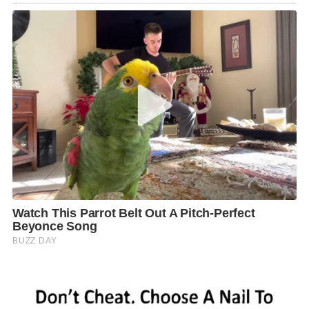
เนื่องจากมีการแพร่ระบาดของโรคติดเชื้อไวรัสโคโรน่า
2019 (โควิด-19)
นอกจากนี้ ในรอบหนึ่งปีที่ผ่านมาทำให้ประชาชนใน
พื้นที่จังหวัดยะลาต้องใช้ชีวิตภายใต้มาตรการเว้นระยะ
ห่างทางสังคม (Social Distancing) โดยประชาชนงด
กิจกรรมที่มีการรวมกลุ่ม เช่นงานบุญ งานประเพณีชักพระ
การเดินทางไปประกอบศาสนกิจที่วัดลดน้อยลง ทำให้วัด
บางวัดต้องประสบกับปัญหาขาดปัจจัยที่จะนำไปใช้จ่าย
ภายในวัด เช่น ค่าน้ำ ค่าไฟ เป็นต้น
เทศบาลนครยะลาจึงได้กำหนดจัดกิจกรรม 2 กิจกรรมร่วม
กัน นั่นคือ ประเพณีสงกรานต์ และการทอดผ้าป่า ในวัน
พุธที่ 13 เมษายน 2565 ณ สนามศูนย์เยาวชนเทศบาล
นครยะลา โดยจัดให้มีการถวายภัตตาหารเช้าพระภิกษุ
สงฆ์ พิธีทำบุญตักบาตร พิธีสรงน้ำพระพุทธรูป และพิธี
ทอดผ้าป่ามหาสงกรานต์ ตั้งแต่เวลา 06.30 น. เป็นต้นไป