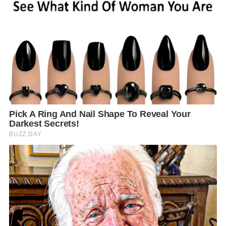
จึงขอเชิญชวนพุทธศาสนิกชน มาร่วมทำบุญตักบาตร ร่วม
ทอดผ้าป่า และร่วมบริจาคข้าวสาร อาหารแห้ง และ
เครื่องบริโภค เพื่อนำไปจัดเป็นชุดสำหรับให้ประชาชน
ทอนตักบาตร (ชุดใส่บาตร 1 ชุด ทอนเป็นเงิน 200 บาท
สามารถตักบาตรได้ 9 รูป) และนำเงินรายได้โดยไม่หักค่า
ใช้จ่ายจากการทำบุญครั้งนี้ทั้งหมด เข้าร่วมในกองผ้าป่า
มหาสงกรานต์ ให้แก่วัดที่เข้าร่วมกิจกรรมฯ เพื่อทำนุบำรุง
วัดต่อไป
ติดต่อรายละเอียดเพิ่มเติม สำนักการศึกษาเทศบาลนคร
ยะลา 0-7322-3666