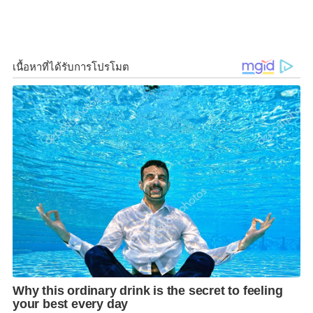
k
k
ได้ดี สธ.โดยสถาบันวัคซีนแห่งชาติ จึงสนับสนุนงบ 160
ล้านบาท ให้แก่จุฬาฯและบริษัทฯ ปรับปรุงพัฒนาโรงงาน
ต้นแบบ พร้อมรองรับการผลิตวัคซีนในขั้นต้น เริ่มตั้งแต่
เพาะเลี้ยงแบคทีเรียพาหะสารพันธุกรรมของโคโรนาไวรัส
ปลูกถ่ายลงในใบยาสูบ เพาะพันธุ์เพิ่มจำนวน และเก็บ
เกี่ยวเพื่อสกัดโปรตีนสำหรับใช้ผลิตวัคซีน ก่อนนำส่งไป
ทำวัคซีนให้บริสุทธิ์ ที่บริษัท คินเจ่น ไบโอเทค จำกัด จาก
นั้นผสมและแบ่งบรรจุวัคซีนที่สถานเสาวภาต่อไป
https://shp.ee/idqa8id Yuyao Moon
Landing เครื่องวัดออกซิเจน Oxygen Inhaler
Buoy เครื่องวัดการไหลของออกซิเจนในครัว
เรือนผู้สูงวัยถังออกซิเจน I สินค้าสุขภาพผู้สูงวัย
ราคาพิเศษ ซื้อออนไลน์ ส่งฟรีทั่วไทย