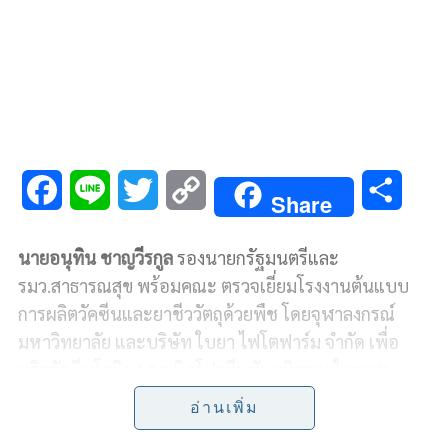
F
L
T
C
S
Share
a
i
w
o
h
นายอนุทิน ชาญวีรกูล
รองนายกรัฐมนตรีและ
c
n
i
p
a
รมว.สาธารณสุข พร้อมคณะ ตรวจเยี่ยมโรงงานต้นแบบ
e
e
t
y
r
การผลิตวัคซีนและยาชีววัตถุด้วยพืช โดยจุฬาลงกรณ์
มหาวิทยาลัย และบริษัท ใบยา ไฟโตฟาร์ม จำกัด เพื่อ
b
t
L
e
ผลิตวัคซีนโควิด 19 ชนิดโปรตีนซับยูนิตจากใบยาสูบ
o
e
i
อ่านเพิ่ม
ทั้งนี้ วัคซีนจุฬาฯ-ใบยา เริ่มพัฒนามาตั้งแต่ ก.พ. 63
o
r
n
ทดสอบในหนูทดลองและลิง พบว่าช่วยกระตุ้นภูมิคุ้มกัน