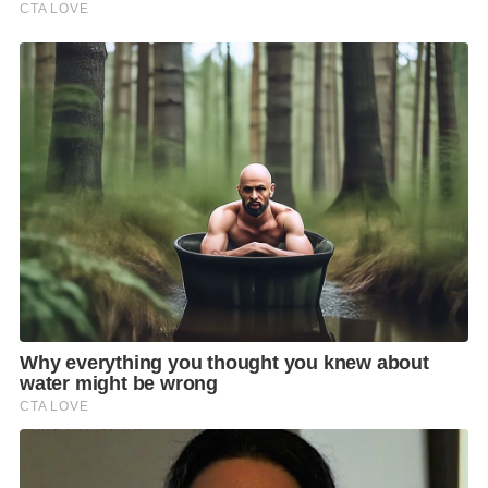
วัคซีนจุฬา-ใบยาจะเริ่มต้นทดสอบในมนุษย์ เฟสที่ 1 ช่วง
ต้นเดือน ก.ย. เบื้องต้นประมาณ 100 คน ในขนาดโดส 10
ไมโครกรัม 50 ไมโครกรัม และ 100 ไมโครกรัม หากทุก
อย่างเป็นไปตามแผน คาดว่าในไตรมาส 3 ของปี 2565
สามารถผลิตวัคซีนป้องกันโควิด 19 ฝีมือคนไทยใน
ประเทศเองได้มาก 1-5 ล้านโดสต่อเดือน หรือราว 60
ล้านโดสต่อปี
“วันนี้มาให้กำลังใจทีมไทยแลนด์ วิจัยพัฒนาวัคซีน
สัญชาติไทยโดยบริษัทของคนไทย ที่สำคัญคือวัคซีนนี้
สามารถปรับปรุงรองรับสายพันธุ์ใหม่ๆ ได้ทันที ขณะนี้
กำลังดำเนินการใน 10 สายพันธุ์ หากสำเร็จ อนาคตอาจ
จะเหมือนวัคซีนไข้หวัดใหญ่ที่สามารถใส่หลายสายพันธุ์
ลงไปในวัคซีนได้ ทำให้การป้องกันก็น่าจะสูงขึ้น”
รมว.สาธารณสุข กล่าว