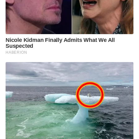
หรือได้รับความเห็นชอบจากส่วนราชการ รวมทั้งได้
อนุญาตให้บริษัทเอกชนนำบุคคลต่างชาติเข้ามาในราช
อาณาจักรโดยเข้ารับการกักกันใน OQ และสามารถปฏิบัติ
งานได้ทันที
โดยให้ปฏิบัติตามเงื่อนไขที่กำหนด สำหรับการจัดการ
แข่งขันกอลฟ์รายการ Honda LPGA Thailand 2021 ณ
ประเทศไทย นายกรัฐมนตรีได้อนุมัติในหลักการการ
จัดการแข่งขันฯ วันที่ 3 – 9 พ.ค. 2564 ทั้งนี้ จำนวนของผู้
เข้าชมต้องขึ้นอยู่กับสถานการณ์การแพร่ระบาดของโค
วิด–19 ในห้วงเวลาดังกล่าวด้วย
ในตอนท้าย โฆษก ศบค. ตอบคำถามสื่อมวลชนกรณี
แนวทางการลดระยะเวลากักตัว และเพิ่มการตรวจหาเชื้อ
โควิด-19 จาก 2 ครั้งเป็น 3 ครั้ง ซึ่งกระทรวงสาธารณสุข
จะนำผลการทดลองประเมินผลในช่วง 1 เดือนไป
พิจารณาเพื่อหาทิศทางเพิ่มเติม และในส่วนของการ