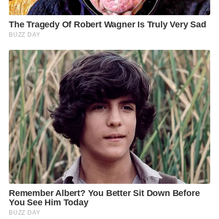
สหรัฐอเมริกามีผู้ติดเชื้อยืนยันสะสมสูงสุดเป็นอันดับที่ 1
รองลงมาคือ อินเดีย บราซิล รัสเซีย และฝรั่งเศส ตาม
ลำดับ ส่วนประเทศไทยขณะนี้อยู่ลำดับที่ 152 ของโลกต่อ
เนื่องเป็นวันที่ 2 จากทั้งหมด 216 ประเทศ
มาตรการการดูแลสาธารณสุขตามแนวชายแดน พบผู้ติด
เชื้อในกรณีท่าขี้เหล็กจำนวน 67 ราย ส่วนใหญ่อยู่ใน
จังหวัดเชียงราย และทุกรายตอนนี้อยู่ใน Local
Quarantine โดย ศูนย์ปฏิบัติการแก้ไขสถานการณ์ฉุกเฉิน
ด้านความมั่นคงร่วมกับกระทรวงมหาดไทยได้ลงพื้นที่เพื่อ
สำรวจข้อเท็จจริง และสร้างกลไกความร่วมมือระหว่าง
ชายแดน ในการจับกุม ดูแล คนที่ผ่านเข้ามา
ทั้งนี้กระทรวงมหาดไทยได้ซักซ้อมกับผู้ว่าราชการจังหวัด
ในฐานะผู้อำนวยการรักษาความมั่นคงภายในจังหวัด เพื่อ