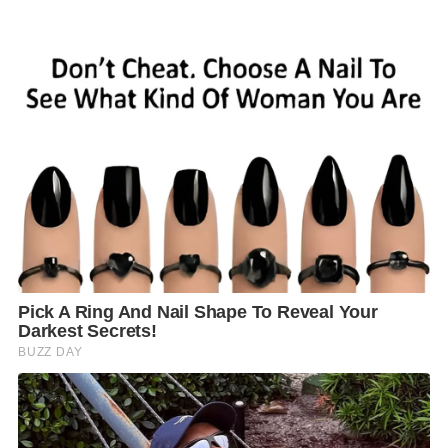
วางมาตรการการปฏิบัติในพื้นที่ชายแดน พื้นที่ตอนใน
และพื้นที่ระดับหมู่บ้าน/ชุมชนอย่างเคร่งครัด พร้อมขอ
ความร่วมมือประชาชนที่อาศัยอยู่บริเวณชายแดนให้เป็น
หูเป็นตาผู้ที่ลักลอบเข้ามาอย่างผิดกฎหมาย
โดย ผอ.ศบค. ได้ชื่นชมผู้ว่าราชการจังหวัด และสำนักงาน
สาธารณสุขทุกจังหวัด ที่ทำงานกันอย่างเข้มแข็ง มั่นใจว่า
จะปกป้องแนวชายแดนได้เป็นอย่างดี สำหรับการจัดงาน
รื่นเริง คอนเสิร์ต ดนตรี นาฏศิลป์ การแสดง เพื่อการเฉลิม
ฉลองในช่วงเทศกาลปีใหม่ สามารถจัดงานได้ โดยผู้จัด
งานและผู้ร่วมงานควรปฏิบัติตามมาตรการป้องกันโรค
อย่างเคร่งครัด
ด้านการพัฒนาวัคซีนป้องกันโควิด-19 ของโลก การ
ทดลองจากบริษัทต่าง ๆ มีความพร้อมของวัคซีนที่
ก้าวหน้าร้อยละ 62-95 โดยในส่วนของประเทศไทยได้มี
แผนการจัดหาร้อยละ 50 ของจำนวนประชากร (ประมาณ