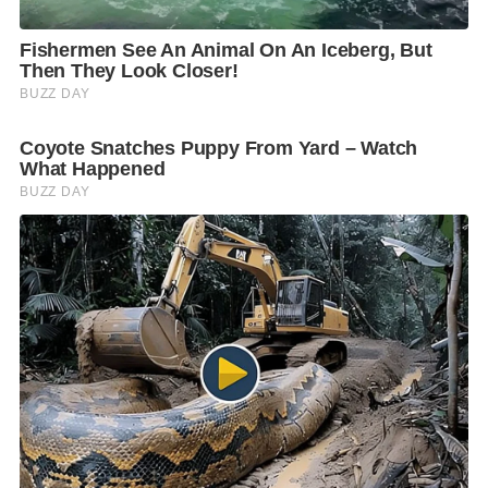
ปฏิบัติใช้ก็จะต้องผ่านการพิจารณาเห็นชอบจากที่
ประชุม ศบค. ก่อน โดยจะมีการติดตามความคืบหน้า
อย่างต่อเนื่อง
ทั้งนี้ โฆษก ศบค. กล่าวถึงกรณีบุคลากรทางสาธารณสุขติด
เชื้อไวรัสโควิด-19 ซึ่งข้อมูลจากทีมสอบสวนโรคเมื่อ
เข้าไปสำรวจในพื้นที่พร้อมเก็บตัวอย่าง พบว่าอาจมีการ
ติดเชื้อจากการสัมผัสลูกบิดประตู การพูดคุยบนโต๊ะ
อาหารซึ่งละอองฝอยจากน้ำลายสามารถกระจายได้ถึง 2
เมตร จึงฝากให้ช่วยกันทำความสะอาดลูกบิดประตู ราว
บันได และจุดสัมผัสอื่น ๆ ด้วย
F
L
T
C
S
Share
a
i
w
o
h
c
n
i
p
a