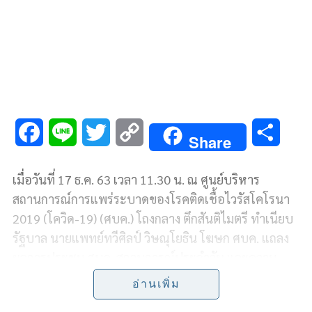
F
L
T
C
S
Share
a
i
w
o
h
เมื่อวันที่ 17 ธ.ค. 63 เวลา 11.30 น. ณ ศูนย์บริหาร
c
n
i
p
a
สถานการณ์การแพร่ระบาดของโรคติดเชื้อไวรัสโคโรนา
e
e
t
y
r
2019 (โควิด-19) (ศบค.) โถงกลาง ตึกสันติไมตรี ทำเนียบ
รัฐบาล นายแพทย์ทวีศิลป์ วิษณุโยธิน โฆษก ศบค. แถลง
b
t
L
e
ผลการประชุม ศบค. สถานการณ์ประจำวัน และความ
o
e
i
ก้าวหน้าในการควบคุมสถานการณ์การแพร่ระบาดของ
อ่านเพิ่ม
โรคติดเชื้อไวรัสโคโรนา 2019 (โควิด-19) สรุปสาระ
o
r
n