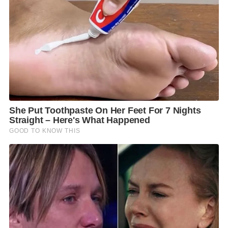
นายกรัฐมนตรียังได้มอบหมายให้กระทรวงมหาดไทย
พิจารณาแก้ไขเพิ่มเติมประกาศกระทรวงมหาดไทย เพื่อ
คงมาตรการยกเลิกการอนุญาตให้คนต่างด้าวยื่นขอตรวจ
ลงตรา Visa on Arrival : VOA ออกไปจนกว่าสถานการณ์
โควิด–19 จะคลี่คลาย และให้คงการยกเลิกให้คนต่างด้าว
เข้ามาอยู่ในราชอาณาจักรเป็นการชั่วคราว ตามสิทธิการ
ยกเว้นการตรวจลงตราได้ไม่เกิน 14 วัน ประเภท ผผ.14
สำหรับกัมพูชาและเมียนมา
อีกทั้งขยายระยะเวลาการอนุญาตให้พำนักอยู่ในราช
อาณาจักรเป็นการชั่วคราวเพิ่มเติมอีก 15 วัน ได้แก่
1. Transit Visa 2. Tourist Visa ประเภท ผ.30 (56
ประเทศ) และ 3. บุคคลเดินทางเพื่อการประชุมหรือ
แข่งขันกีฬาระหว่างประเทศซึ่งรัฐบาลไทยเป็นเจ้าภาพ