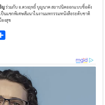
ริญ
ร่วมกับ อ.ดวงฤทธิ์ บุญนาค สถาปนิคออกแบบชื่อดัง
a
ร่วมเป็นแขกพิเศษสัมนาในงานมหกรรมหนังสือระดับชาติ
r
มืองสุข
e
S
h
a
r
e