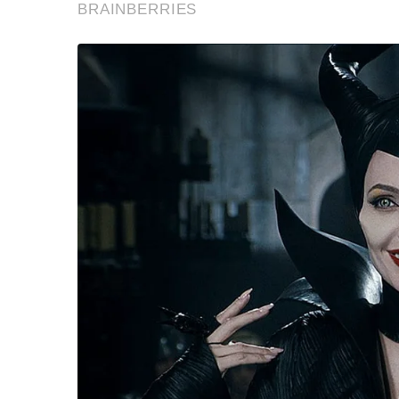
“วันวิชิต” ชี้ระบบเล
ล็อบบี้ทุกกลุ่ม ส่วน
ฐานเส้นเงิน ล็อกโ