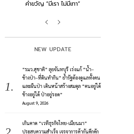
มองข่าวตั้งรัฐบาลใหม่เป็นเพียง
ข้อสันนิษ
กระแสปั่น
Imp
NEW UPDATE
“รมว.สุชาติ” ลุยจันทบุรี เร่งแก้ “น้ำ–
ช้างป่า–ที่ดินทำกิน” ย้ำรัฐต้องดูแลทั้งคน
และผืนป่า เดินหน้าสร้างสมดุล “คนอยู่ได้
ช้างอยู่ได้ ป่าอยู่รอด”
August 9, 2026
เกินคาด “เวทีธุรกิจไทย-เมียนมา”
ประสบความสำเร็จ เจรจาการค้ากันคึกคัก