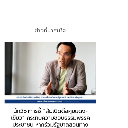
ข่าวที่น่าสนใจ
“ธนพร” ชี้หากพรรคประชาชนจับมือ
“วันวิชิต” 
“แดง-เขียว” เท่ากับทำลายตัวเอง
ล็อบบี้ทุกก
ผิดคำพูด ทลายศรัทธาฐานเสียง
ฐานเส้นเงิ