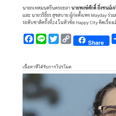
นายกเทศมนตรีนครยะลา
นายพงษ์ศักดิ์ ยิ่งชนม์เจ
c
n
i
p
และ นายวริธิ์ธร สุขสบาย ผู้ก่อตั้งเพจ Mayday 
e
e
t
y
ระดับชาติครั้งที่24 ในหัวข้อ Happy City คิดเรื่องเ
b
t
L
F
L
T
C
o
e
i
Share
a
i
w
o
o
r
n
c
n
i
p
k
k
e
e
t
y
b
t
L
o
e
i
o
r
n
k
k