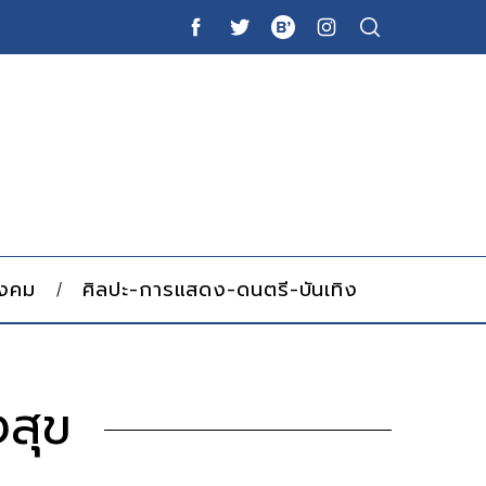
ังคม
ศิลปะ-การแสดง-ดนตรี-บันเทิง
งสุข