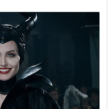
ือก สว. เปิดช่อง
นักวิชาการชี้ “ส้มเปิดดีลคุยแดง-
ปมฮั้วต้องมีหลัก
เขียว” กระทบความชอบธรรมพรรค
หวต กำหนดผล ชี้
ประชาชน หากร่วมรัฐบาลสวนทาง