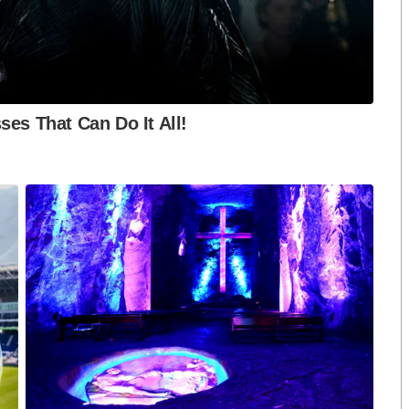
งกระแส แต่ไร้
คำขวัญ “มีเรา ไม่มีเทา”
งกฎหมาย