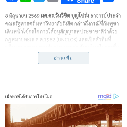
Share
a
i
w
o
h
8 มิถุนายน 2569
ผศ.ดร.วันวิชิต บุญโปร่ง
อาจารย์ประจำ
c
n
i
p
a
คณะรัฐศาสตร์ มหาวิทยาลัยรังสิต กล่าวถึงกรณีที่กัมพูชา
e
e
t
y
r
เดินหน้าใช้กลไกภายใต้อนุสัญญาสหประชาชาติว่าด้วย
กฎหมายทะเล ค.ศ.1982 (UNCLOS) และเปิดตัวทีมที่
b
t
L
e
ปรึกษากฎหมายระหว่างประเทศ ว่า สังคมไทยไม่ควรตื่น
o
e
i
ตระหนกหรือมองว่ากัมพูชากำลังได้เปรียบไทยในเวที
อ่านเพิ่ม
ระหว่างประเทศ
o
r
n
k
k
ผศ.ดร.วันวิชิต กล่าวว่า หลายคนอาจรู้สึกว่ากัมพูชาเป็น
ฝ่ายเปิดเกมและนำหน้าไทย หลังประกาศแต่งตั้งนายปี
เตอร์ ทักเซอ-เยนเซน อดีตนักการทูตอาวุโสชาวเดนมาร์ก
และอดีตประธานคณะกรรมาธิการไกล่เกลี่ยภายใต้
UNCLOS ซึ่งเคยมีบทบาทสำคัญในคดีพิพาทเขตแดนทาง
ทะเลระหว่างออสเตรเลียกับติมอร์-เลสเต รวมถึงนายฌ
อง-มาร์ก ตูเวอแนง นักกฎหมายระหว่างประเทศชาว