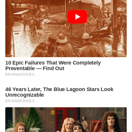
ฝรั่งเศส ผู้มีประสบการณ์ในคดีสำคัญต่อหน้าศาลยุติธรรม
ระหว่างประเทศ (ICJ) และองค์กรอนุญาโตตุลาการ
ระหว่างประเทศหลายแห่ง
อย่างไรก็ตาม การเคลื่อนไหวดังกล่าวไม่ได้หมายความว่า
ไทยกำลังตกเป็นฝ่ายตามหลัง เพราะในความเป็นจริง ทีม
ไทยแลนด์ภายใต้การนำของนายสีหศักดิ์ พวงเกตุแก้ว รอง
นายกรัฐมนตรีและรัฐมนตรีว่าการกระทรวงการต่าง
ประเทศ ประเมินทิศทางดังกล่าวไว้ล่วงหน้าและทราบมา
ตลอดว่ากัมพูชาจะพยายามเปิดเกม UNCLOS ก่อนไทย
“ฝ่ายไทยรู้ว่ากัมพูชาจะใช้แนวทางนี้ จึงเลือกที่จะอ่านไพ่
ทุกใบของกัมพูชาให้ครบก่อน และวางตัวเป็นผู้ควบคุม
จังหวะเกม ไม่ใช่ผู้ถูกลากให้เดินตาม” ผศ.ดร.วันวิชิต กล่า
จุดยืนของไทยคือพร้อมเข้าสู่กระบวนการภายใต้ UNCLOS
อยู่แล้ว แต่ต้องการให้การหารือจำกัดอยู่เฉพาะประเด็น