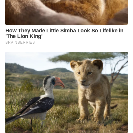
อย่างเต็มที่ในการเจรจาแบบทวิภาคีกับไทยก่อน
นอกจากนี้ กระทรวงการต่างประเทศของไทยยังได้ดำเนิน
การทาบทามผู้เชี่ยวชาญและผู้ทรงคุณวุฒิด้านกฎหมาย
ระหว่างประเทศ เพื่อเตรียมจัดตั้งคณะผู้แทนไทยใน
กระบวนการประนอมข้อพิพาทภายใต้ UNCLOS แล้ว โดย
คาดว่าจะมีการเปิดเผยรายชื่อในระยะอันใกล้
“กระทรวงการต่างประเทศกำลังประเมินทุกความเป็นไป
ได้ รวมถึงสถานการณ์เลวร้ายที่สุดในทุกมิติ เพื่อเตรียม
แนวทางรับมืออย่างรอบด้าน ดังนั้นเมื่อไทยได้ประเมิน
ยุทธศาสตร์และแนวทางของกัมพูชาอย่างครบถ้วนแล้ว
เชื่อว่าไทยจะไม่ตกเป็นฝ่ายเสียเปรียบอย่างแน่นอน”
ผศ.ดร.วันวิชิต กล่าว.