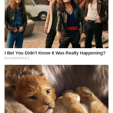
เส้นแบ่งเขตทางทะเลที่ยังมีข้อพิพาท โดยไม่เปิดช่องให้มี
การนำประเด็นอื่นเข้ามาปะปนในการเจรจา
แนวทางดังกล่าวถือเป็นประโยชน์ต่อไทย เนื่องจากจะ
ทำให้การพิจารณามุ่งเน้นเฉพาะเรื่องสิทธิทางทะเล และ
ลดโอกาสที่กัมพูชาจะเชื่อมโยงประเด็นอื่น เช่น การอ้าง
สิทธิที่เกี่ยวข้องกับเกาะกูด หรือข้อเรียกร้องทางอาณาเขต
ที่อยู่นอกกรอบของการพิจารณาภายใต้ UNCLOS
ผศ.ดร.วันวิชิต ระบุด้วยว่า การที่กัมพูชาประกาศอ้างสิทธิ
ทางทะเลในลักษณะ “Maximum Claim” หรือการ
พยายามอ้างสิทธิในพื้นที่ทางทะเลให้ได้มากที่สุด ไม่ว่าจะ
เป็นเขตเศรษฐกิจจำเพาะหรือไหล่ทวีป อาจส่งผลให้ข้อ
อ้างบางส่วนถูกตั้งคำถามในเรื่องความสมเหตุสมผลและ
ความชอบธรรมมากขึ้น โดยเฉพาะเมื่อกัมพูชาเลือกเดิน
เข้าสู่กระบวนการ UNCLOS ทั้งที่ยังไม่ได้ใช้ความพยายาม