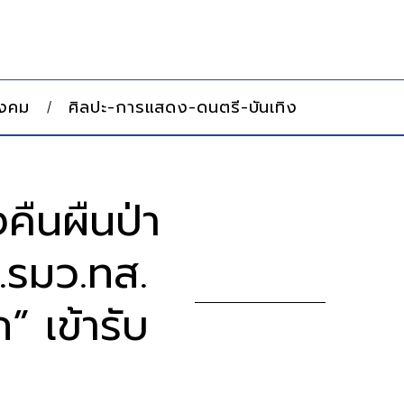
ังคม
ศิลปะ-การแสดง-ดนตรี-บันเทิง
คืนผืนป่า
.รมว.ทส.
” เข้ารับ