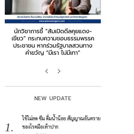
“ธนพร” ชี้หากพรรคประชาชนจับมือ
“วันวิชิต” 
“แดง-เขียว” เท่ากับทำลายตัวเอง
ล็อบบี้ทุกก
ผิดคำพูด ทลายศรัทธาฐานเสียง
ฐานเส้นเงิ
มองข่าวตั้งรัฐบาลใหม่เป็นเพียง
ข้อสันนิษ
กระแสปั่น
Imp
NEW UPDATE
ไข้ไม่ลด ซึม ดื่มน้ำน้อย สัญญาณอันตราย
ของโรคมือเท้าปาก