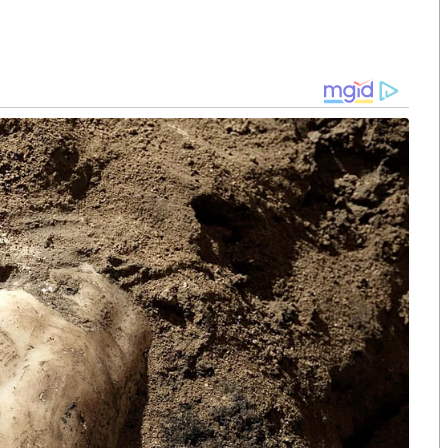
้ เพื่อติดตามความคืบหน้าการตรวจสอบกรณีบุกรุกพื้นที่
งเที่ยวชื่อดังระดับโลก
ี้ เป็นการยกระดับการบังคับใช้กฎหมายตามนโยบายรัฐบาล
ของประเทศ โดยจะดำเนินการกับผู้กระทำผิดอย่างตรงไป
ร้อมเน้นย้ำว่า รัฐบาลให้ความสำคัญกับการปกป้อง
ับทุกฝ่าย แต่ผู้ที่บุกรุกทำลายป่าไม้ต้องเข้าสู่
ดีบุกรุกป่า ได้เดินทางเข้าพบ พล.ต.ต.นันทชาติ ระหว่าง
่อรับทราบข้อกล่าวหาตาม พ.ร.บ.ป่าไม้ พ.ศ. 2484 และ
สร้างสิ่งปลูกสร้างภายในเขตป่าสงวนแห่งชาติ เนื้อที่
พื้นที่มานานและมีเอกสารสิทธิ์ ส.ค.1 แต่เจ้าหน้าที่
อย่างเป็นธรรมกับทุกฝ่าย