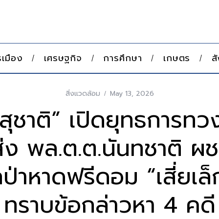
เมือง
เศรษฐกิจ
การศึกษา
เกษตร
ส
สิ่งแวดล้อม
May 13, 2026
สุชาติ” เปิดยุทธการทวง
ส่ง พล.ต.ต.นันทชาติ ผช
กป่าหาดฟรีดอม “เสี่ยเล็ก
ทราบข้อกล่าวหา 4 คดี