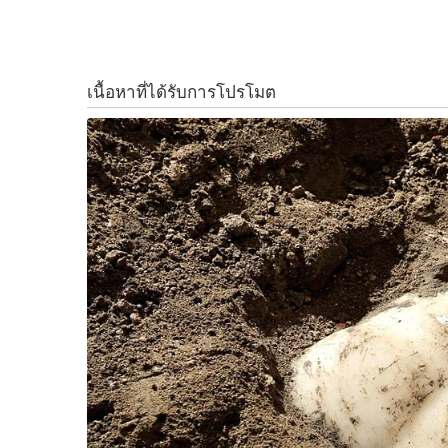
มาบุตร ปลัดจังหวัดภูเก็ต และเจ้าหน้าที่กรมป่าไม
k
k
ป่าสงวนแห่งชาติ ณ บริเวณ “หาดฟรีดอม” แหล่งท่อ
พล.ต.ต.นันทชาติ เปิดเผยว่า การลงพื้นที่ครั้งน
S
e
เพื่อทวงคืนผืนป่าและปกป้องทรัพยากรธรรมชาติ
a
ตรงมา ไม่ละเว้นผู้มีอิทธิพลหรือกลุ่มทุนรายใด พ
r
ทรัพยากรธรรมชาติของประเทศ ความยุติธรรมต้องเกิดก
c
กระบวนการตามกฎหมายอย่างเด็ดขาด
h
f
o
ทั้งนี้ นายปรินทร หรือ “เสี่ยเล็ก” ” ผู้ต้องหาในค
r
ลงพื้นที่ติดตามคดี และได้มอบตัว ณ สภ.กะรน เพื
:
พ.ร.บ.ป่าสงวนแห่งชาติ พ.ศ. 2507 รวม 4 คดี
จากการตรวจสอบของเจ้าหน้าที่ พบการบุกรุกและก่อ
ประมาณ 10 ไร่ แม้ผู้ถูกกล่าวหาจะอ้างว่าครอบครอง
ยืนยันดำเนินคดีตามพยานหลักฐานและข้อเท็จจริง