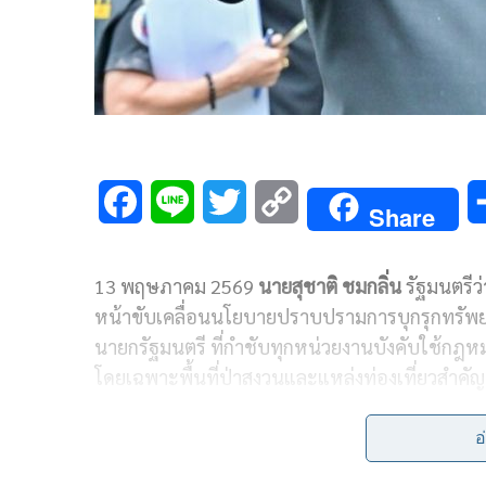
F
L
T
C
Share
a
i
w
o
13 พฤษภาคม 2569
นายสุชาติ ชมกลิ่น
รัฐมนตรีว
c
n
i
p
หน้าขับเคลื่อนนโยบายปราบปรามการบุกรุกทรัพย
e
e
t
y
นายกรัฐมนตรี ที่กำชับทุกหน่วยงานบังคับใช้กฎหมายอ
b
t
L
โดยเฉพาะพื้นที่ป่าสงวนและแหล่งท่องเที่ยวสำค
o
e
i
โดยล่าสุดเมื่อวันที่ 12 พฤษภาคม 2569 นายสุชาติ
อ
o
r
n
ช่วยรัฐมนตรีประจำกระทรวงทรัพยากรธรรมชาติและสิ่ง