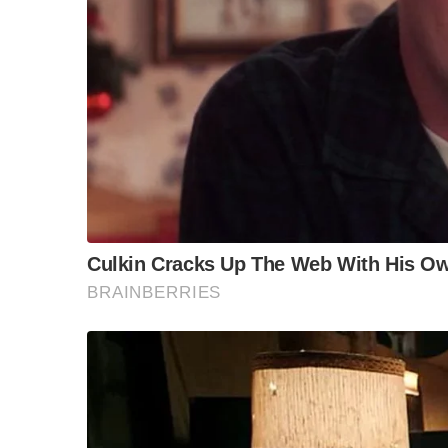
F
L
T
C
Share
a
i
w
o
c
n
i
p
“วันวิชิต” ชี้ระบบเล
ล็อบบี้ทุกกลุ่ม ส่วน
e
e
t
y
ฐานเส้นเงิน ล็อกโ
b
t
L
ข้อสันนิษฐาน สร้า
Impact ทา
o
e
i
o
r
n
k
k