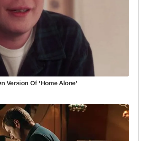
S
h
a
ือก สว. เปิดช่อง
นักวิชาการชี้ “ส้มเปิดดีลคุยแดง-
ปมฮั้วต้องมีหลัก
เขียว” กระทบความชอบธรรมพรรค
r
หวต กำหนดผล ชี้
ประชาชน หากร่วมรัฐบาลสวนทาง
e
งกระแส แต่ไร้
คำขวัญ “มีเรา ไม่มีเทา”
งกฎหมาย