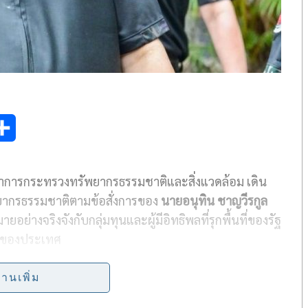
S
h
่าการกระทรวงทรัพยากรธรรมชาติและสิ่งแวดล้อม เดิน
a
ากรธรรมชาติตามข้อสั่งการของ
นายอนุทิน ชาญวีรกูล
r
ย่างจริงจังกับกลุ่มทุนและผู้มีอิทธิพลที่รุกพื้นที่ของรัฐ
e
ัญของประเทศ
 รมว.ทส. ได้มอบหมายให้ พล.ต.ต.นันทชาติ ศุภมงคล ผู้
่านเพิ่ม
แวดล้อม ลงพื้นที่จังหวัดภูเก็ต ร่วมกับนายรุ่งเรือง ธิ