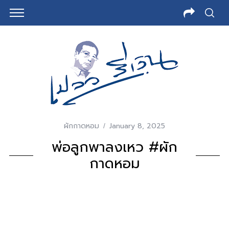
ผักกาดหอม
January 8, 2025
พ่อลูกพาลงเหว #ผัก
กาดหอม