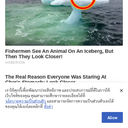
เราใช้คุกกี้เพื่อพัฒนาประสิทธิภาพ และประสบการณ์ที่ดีในการใช้
เว็บไซต์ของคุณ คุณสามารถศึกษารายละเอียดได้ที่
นโยบายความเป็นส่วนตัว
และสามารถจัดการความเป็นส่วนตัวเองได้
ของคุณได้เองโดยคลิกที่
ตั้งค่า
Allow